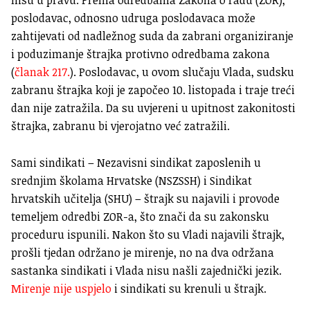
poslodavac, odnosno udruga poslodavaca može
zahtijevati od nadležnog suda da zabrani organiziranje
i poduzimanje štrajka protivno odredbama zakona
(
članak 217.
). Poslodavac, u ovom slučaju Vlada, sudsku
zabranu štrajka koji je započeo 10. listopada i traje treći
dan nije zatražila. Da su uvjereni u upitnost zakonitosti
štrajka, zabranu bi vjerojatno već zatražili.
Sami sindikati – Nezavisni sindikat zaposlenih u
srednjim školama Hrvatske (NSZSSH) i Sindikat
hrvatskih učitelja (SHU) – štrajk su najavili i provode
temeljem odredbi ZOR-a, što znači da su zakonsku
proceduru ispunili. Nakon što su Vladi najavili štrajk,
prošli tjedan održano je mirenje, no na dva održana
sastanka sindikati i Vlada nisu našli zajednički jezik.
Mirenje nije uspjelo
i sindikati su krenuli u štrajk.