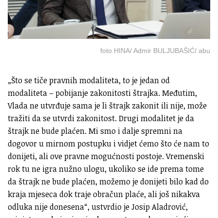
foto HINA/ Admir BULJUBAŠIĆ/ abu
„Što se tiče pravnih modaliteta, to je jedan od
modaliteta – pobijanje zakonitosti štrajka. Međutim,
Vlada ne utvrđuje sama je li štrajk zakonit ili nije, može
tražiti da se utvrdi zakonitost. Drugi modalitet je da
štrajk ne bude plaćen. Mi smo i dalje spremni na
dogovor u mirnom postupku i vidjet ćemo što će nam to
donijeti, ali ove pravne mogućnosti postoje. Vremenski
rok tu ne igra nužno ulogu, ukoliko se ide prema tome
da štrajk ne bude plaćen, možemo je donijeti bilo kad do
kraja mjeseca dok traje obračun plaće, ali još nikakva
odluka nije donesena“, ustvrdio je Josip Aladrović,