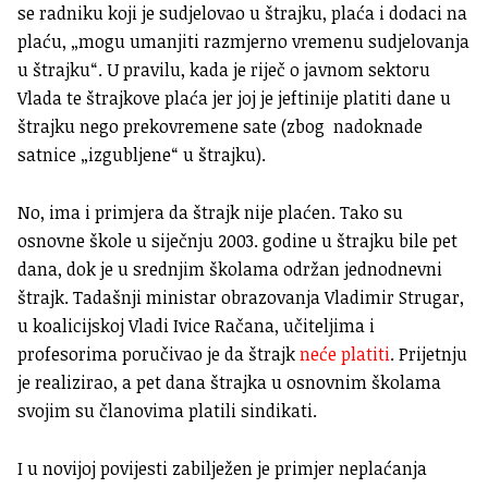
se radniku koji je sudjelovao u štrajku, plaća i dodaci na
plaću, „mogu umanjiti razmjerno vremenu sudjelovanja
u štrajku“. U pravilu, kada je riječ o javnom sektoru
Vlada te štrajkove plaća jer joj je jeftinije platiti dane u
štrajku nego prekovremene sate (zbog nadoknade
satnice „izgubljene“ u štrajku).
No, ima i primjera da štrajk nije plaćen. Tako su
osnovne škole u siječnju 2003. godine u štrajku bile pet
dana, dok je u srednjim školama održan jednodnevni
štrajk. Tadašnji ministar obrazovanja Vladimir Strugar,
u koalicijskoj Vladi Ivice Račana, učiteljima i
profesorima poručivao je da štrajk
neće platiti
. Prijetnju
je realizirao, a pet dana štrajka u osnovnim školama
svojim su članovima platili sindikati.
I u novijoj povijesti zabilježen je primjer neplaćanja