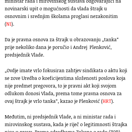
ministar rada i mirovinskog sustava odgovarajući na
novinarski upit o mogućnosti da vlada štrajk u
osnovnim i srednjim školama proglasi nezakonitim
(
N1
).
Da je pravna osnova za štrajk u obrazovanju „tanka“
prije nekoliko dana je poručio i Andrej Plenković,
predsjednik Vlade.
„Ovdje imate vrlo fokusiran zahtjev sindikata o aktu koji
se zove Uredba o koeficijentima složenosti poslova koja
nije predmet pregovora, to je pravni akt koji svojom
odlukom donosi Vlada, prema tome pravna osnova za
ovaj štrajk je vrlo tanka“, kazao je Plenković (
HRT
).
Međutim, ni predsjednik Vlade, a ni ministar rada i
mirovinskog sustava, kada je riječ o legitimnosti štrajka
nisu u pravu. Prema odredbama Zakona o radu (ZOR),