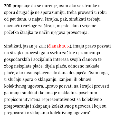
ZOR propisuje da se mirenje, osim ako se stranke u
sporu drugačije ne sporazumiju, treba provesti u roku
od pet dana. U najavi štrajka, pak, sindikati trebaju
naznačiti razloge za štrajk, mjesto, dan i vrijeme
početka štrajka te način njegova provođenja.
Sindikati, jasan je ZOR (
članak 205
.), imaju pravo pozvati
na štrajk i provesti ga u svrhu zaštite i promicanja
gospodarskih i socijalnih interesa svojih članova te
zbog neisplate plaće, dijela plaće, odnosno nakade
plaće, ako nisu isplaćene do dana dospijeća. Osim toga,
u slučaju spora o sklapanju, izmjeni ili obnovi
kolektivnog ugovora, „pravo pozvati na štrajk i provesti
ga imaju sindikati kojima je u skladu s posebnim
propisom utvrđena reprezentativnost za kolektivno
pregovaranje i sklapanje kolektivnog ugovora i koji su
pregovarali o sklapanju kolektivnog ugovora“.