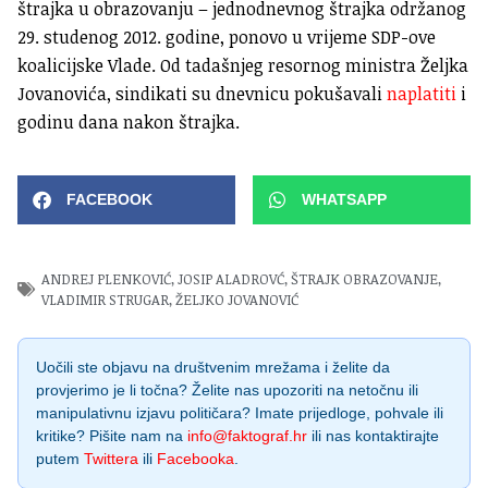
štrajka u obrazovanju – jednodnevnog štrajka održanog
29. studenog 2012. godine, ponovo u vrijeme SDP-ove
koalicijske Vlade. Od tadašnjeg resornog ministra Željka
Jovanovića, sindikati su dnevnicu pokušavali
naplatiti
i
godinu dana nakon štrajka.
FACEBOOK
WHATSAPP
ANDREJ PLENKOVIĆ
,
JOSIP ALADROVĆ
,
ŠTRAJK OBRAZOVANJE
,
VLADIMIR STRUGAR
,
ŽELJKO JOVANOVIĆ
Uočili ste objavu na društvenim mrežama i želite da
provjerimo je li točna? Želite nas upozoriti na netočnu ili
manipulativnu izjavu političara? Imate prijedloge, pohvale ili
kritike? Pišite nam na
info@faktograf.hr
ili nas kontaktirajte
putem
Twittera
ili
Facebooka
.