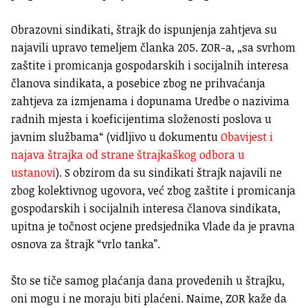
Obrazovni sindikati, štrajk do ispunjenja zahtjeva su
najavili upravo temeljem članka 205. ZOR-a, „sa svrhom
zaštite i promicanja gospodarskih i socijalnih interesa
članova sindikata, a posebice zbog ne prihvaćanja
zahtjeva za izmjenama i dopunama Uredbe o nazivima
radnih mjesta i koeficijentima složenosti poslova u
javnim službama“ (vidljivo u dokumentu
Obavijest i
najava štrajka od strane štrajkaškog odbora u
ustanovi
). S obzirom da su sindikati štrajk najavili ne
zbog kolektivnog ugovora, već zbog zaštite i promicanja
gospodarskih i socijalnih interesa članova sindikata,
upitna je točnost ocjene predsjednika Vlade da je pravna
osnova za štrajk “vrlo tanka”.
Što se tiče samog plaćanja dana provedenih u štrajku,
oni mogu i ne moraju biti plaćeni. Naime, ZOR kaže da