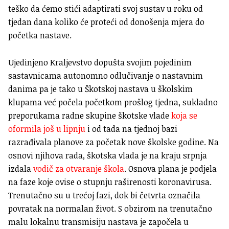
teško da ćemo stići adaptirati svoj sustav u roku od
tjedan dana koliko će proteći od donošenja mjera do
početka nastave.
Ujedinjeno Kraljevstvo dopušta svojim pojedinim
sastavnicama autonomno odlučivanje o nastavnim
danima pa je tako u Škotskoj nastava u školskim
klupama već počela početkom prošlog tjedna, sukladno
preporukama radne skupine škotske vlade
koja se
oformila još u lipnju
i od tada na tjednoj bazi
razrađivala planove za početak nove školske godine. Na
osnovi njihova rada, škotska vlada je na kraju srpnja
izdala
vodič za otvaranje škola
. Osnova plana je podjela
na faze koje ovise o stupnju raširenosti koronavirusa.
Trenutačno su u trećoj fazi, dok bi četvrta označila
povratak na normalan život. S obzirom na trenutačno
malu lokalnu transmisiju nastava je započela u