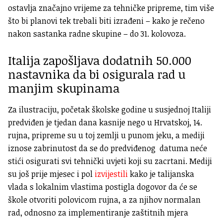
ostavlja značajno vrijeme za tehničke pripreme, tim više
što bi planovi tek trebali biti izrađeni – kako je rečeno
nakon sastanka radne skupine – do 31. kolovoza.
Italija zapošljava dodatnih 50.000
nastavnika da bi osigurala rad u
manjim skupinama
Za ilustraciju, početak školske godine u susjednoj Italiji
predviđen je tjedan dana kasnije nego u Hrvatskoj, 14.
rujna, pripreme su u toj zemlji u punom jeku, a mediji
iznose zabrinutost da se do predviđenog datuma neće
stići osigurati svi tehnički uvjeti koji su zacrtani. Mediji
su još prije mjesec i pol
izvijestili
kako je talijanska
vlada s lokalnim vlastima postigla dogovor da će se
škole otvoriti polovicom rujna, a za njihov normalan
rad, odnosno za implementiranje zaštitnih mjera