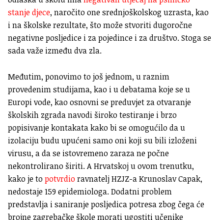
stanje djece
, naročito one srednjoškolskog uzrasta, kao
i na školske rezultate, što može stvoriti dugoročne
negativne posljedice i za pojedince i za društvo. Stoga se
sada važe između dva zla.
Međutim, ponovimo to još jednom, u raznim
provedenim studijama, kao i u debatama koje se u
Europi vode, kao osnovni se preduvjet za otvaranje
školskih zgrada navodi široko testiranje i brzo
popisivanje kontakata kako bi se omogućilo da u
izolaciju budu upućeni samo oni koji su bili izloženi
virusu, a da se istovremeno zaraza ne počne
nekontrolirano širiti. A Hrvatskoj u ovom trenutku,
kako je to
potvrdio
ravnatelj HZJZ-a Krunoslav Capak,
nedostaje 159 epidemiologa. Dodatni problem
predstavlja i saniranje posljedica potresa zbog čega će
brojne zagrebačke škole morati ugostiti učenike