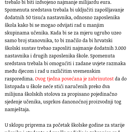
trebalo bi biti izdvojeno najmanje milijardu eura.
Spomenuta sredstava trebala bi uključiti zapošljavanje
dodatnih 50 tisuća nastavnika, odnosno zaposlenika
škola kako bi se mogao odvijati rad u manjim
skupinama učenika. Kada bi se za mjeru ugrubo uzeo
samo broj stanovnika, to bi značilo da bi hrvatski
školski sustav trebao zaposliti najmanje dodatnih 3.000
nastavnika i drugih zaposlenika škole. Spomenuta
sredstava trebala bi omogućiti i zadane uvjete razmaka
među djecom i rad u različitim vremenskim
rasporedima.
Ovog tjedna povećana je zabrinutost
da do
listopada u škole neće stići naručenih preko dva
milijuna školskih stolova za propisano pojedinačno
sjedenje učenika, usprkos danonoćnoj proizvodnji tog
namještaja.
U sklopu priprema za početak školske godine za starije