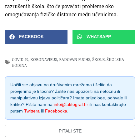
razrušenih škola, što će povećati probleme oko
omogućavanja fizičke distance među učenicima.
FACEBOOK
WHATSAPP
COVID-19
,
KORONAVIRUS
,
RADOVAN FUCHS
,
ŠKOLE
,
ŠKOLSKA
GODINA
Uočili ste objavu na društvenim mrežama i želite da
provjerimo je li točna? Želite nas upozoriti na netočnu ili
manipulativnu izjavu političara? Imate prijedloge, pohvale ili
kritike? Pišite nam na
info@faktograf.hr
ili nas kontaktirajte
putem
Twittera
ili
Facebooka
.
PITALI STE