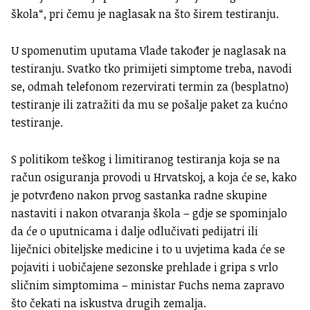
škola“, pri čemu je naglasak na što širem testiranju.
U spomenutim uputama Vlade također je naglasak na
testiranju. Svatko tko primijeti simptome treba, navodi
se, odmah telefonom rezervirati termin za (besplatno)
testiranje ili zatražiti da mu se pošalje paket za kućno
testiranje.
S politikom teškog i limitiranog testiranja koja se na
račun osiguranja provodi u Hrvatskoj, a koja će se, kako
je potvrđeno nakon prvog sastanka radne skupine
nastaviti i nakon otvaranja škola – gdje se spominjalo
da će o uputnicama i dalje odlučivati pedijatri ili
liječnici obiteljske medicine i to u uvjetima kada će se
pojaviti i uobičajene sezonske prehlade i gripa s vrlo
sličnim simptomima – ministar Fuchs nema zapravo
što čekati na iskustva drugih zemalja.