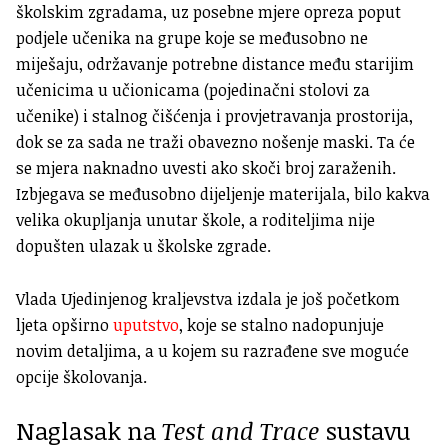
školskim zgradama, uz posebne mjere opreza poput
podjele učenika na grupe koje se međusobno ne
miješaju, održavanje potrebne distance među starijim
učenicima u učionicama (pojedinačni stolovi za
učenike) i stalnog čišćenja i provjetravanja prostorija,
dok se za sada ne traži obavezno nošenje maski. Ta će
se mjera naknadno uvesti ako skoči broj zaraženih.
Izbjegava se međusobno dijeljenje materijala, bilo kakva
velika okupljanja unutar škole, a roditeljima nije
dopušten ulazak u školske zgrade.
Vlada Ujedinjenog kraljevstva izdala je još početkom
ljeta opširno
uputstvo
, koje se stalno nadopunjuje
novim detaljima, a u kojem su razrađene sve moguće
opcije školovanja.
Naglasak na
Test and Trace
sustavu