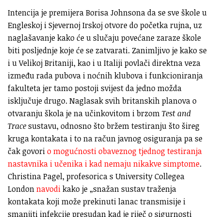
Intencija je premijera Borisa Johnsona da se sve škole u
Engleskoj i Sjevernoj Irskoj otvore do početka rujna, uz
naglašavanje kako će u slučaju povećane zaraze škole
biti posljednje koje će se zatvarati. Zanimljivo je kako se
i u Velikoj Britaniji, kao i u Italiji povlači direktna veza
između rada pubova i noćnih klubova i funkcioniranja
fakulteta jer tamo postoji svijest da jedno možda
isključuje drugo. Naglasak svih britanskih planova o
otvaranju škola je na učinkovitom i brzom
Test and
Trace
sustavu, odnosno što bržem testiranju što šireg
kruga kontakata i to na račun javnog osiguranja pa se
čak govori
o mogućnosti obaveznog tjednog testiranja
nastavnika i učenika i kad nemaju nikakve simptome
.
Christina Pagel, profesorica s University Collegea
London
navodi
kako je „snažan sustav traženja
kontakata koji može prekinuti lanac transmisije i
smanjiti infekcije presudan kad je riječ o sigurnosti