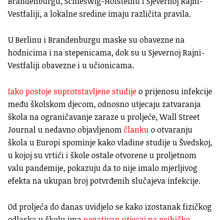
Brandenburgu, Schleswig-Holsteinu i Sjevernoj Rajni-
Vestfaliji, a lokalne sredine imaju različita pravila.
U Berlinu i Brandenburgu maske su obavezne na
hodnicima i na stepenicama, dok su u Sjevernoj Rajni-
Vestfaliji obavezne i u učionicama.
Iako postoje suprotstavljene studije
o prijenosu infekcije
među školskom djecom, odnosno utjecaju zatvaranja
škola na ograničavanje zaraze u proljeće, Wall Street
Journal u nedavno objavljenom
članku
o otvaranju
škola u Europi spominje kako vladine studije u Švedskoj,
u kojoj su vrtići i škole ostale otvorene u proljetnom
valu pandemije, pokazuju da to nije imalo mjerljivog
efekta na ukupan broj potvrđenih slučajeva infekcije.
Od proljeća do danas uvidjelo se kako izostanak fizičkog
odlaska u školu ima
negativan utjecaj na psihičko