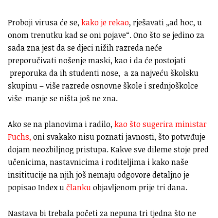
Proboji virusa će se,
kako je rekao
, rješavati „ad hoc, u
onom trenutku kad se oni pojave“. Ono što se jedino za
sada zna jest da se djeci nižih razreda neće
preporučivati nošenje maski, kao i da će postojati
preporuka da ih studenti nose, a za najveću školsku
skupinu – više razrede osnovne škole i srednjoškolce
više-manje se ništa još ne zna.
Ako se na planovima i radilo,
kao što sugerira ministar
Fuchs,
oni svakako nisu poznati javnosti, što potvrđuje
dojam neozbiljnog pristupa. Kakve sve dileme stoje pred
učenicima, nastavnicima i roditeljima i kako naše
insititucije na njih još nemaju odgovore detaljno je
popisao Index u
članku
objavljenom prije tri dana.
Nastava bi trebala početi za nepuna tri tjedna što ne