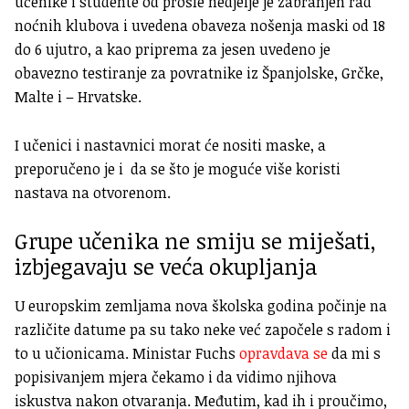
učenike i studente od prošle nedjelje je zabranjen rad
noćnih klubova i uvedena obaveza nošenja maski od 18
do 6 ujutro, a kao priprema za jesen uvedeno je
obavezno testiranje za povratnike iz Španjolske, Grčke,
Malte i – Hrvatske.
I učenici i nastavnici morat će nositi maske, a
preporučeno je i da se što je moguće više koristi
nastava na otvorenom.
Grupe učenika ne smiju se miješati,
izbjegavaju se veća okupljanja
U europskim zemljama nova školska godina počinje na
različite datume pa su tako neke već započele s radom i
to u učionicama. Ministar Fuchs
opravdava se
da mi s
popisivanjem mjera čekamo i da vidimo njihova
iskustva nakon otvaranja. Međutim, kad ih i proučimo,