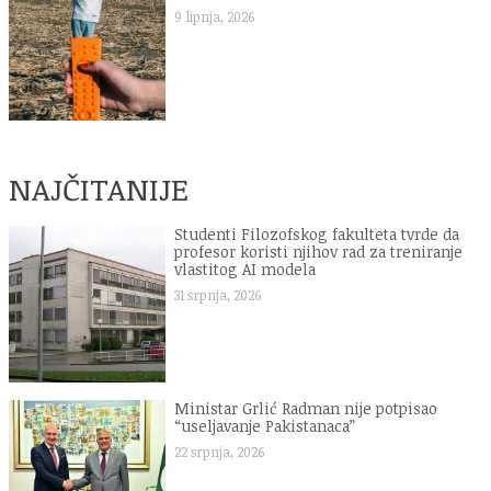
9 lipnja, 2026
NAJČITANIJE
Studenti Filozofskog fakulteta tvrde da
profesor koristi njihov rad za treniranje
vlastitog AI modela
31 srpnja, 2026
Ministar Grlić Radman nije potpisao
“useljavanje Pakistanaca”
22 srpnja, 2026