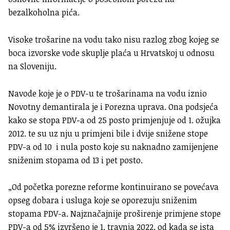
bezalkoholna pića.
Visoke trošarine na vodu tako nisu razlog zbog kojeg se
boca izvorske vode skuplje plaća u Hrvatskoj u odnosu
na Sloveniju.
Navode koje je o PDV-u te trošarinama na vodu iznio
Novotny demantirala je i Porezna uprava. Ona podsjeća
kako se stopa PDV-a od 25 posto primjenjuje od 1. ožujka
2012. te su uz nju u primjeni bile i dvije snižene stope
PDV-a od 10 i nula posto koje su naknadno zamijenjene
sniženim stopama od 13 i pet posto.
„Od početka porezne reforme kontinuirano se povećava
opseg dobara i usluga koje se oporezuju sniženim
stopama PDV-a. Najznačajnije proširenje primjene stope
PDV-a od 5% izvršeno je 1. travnja 2022. od kada se ista