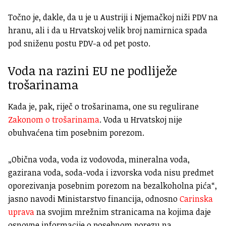
Točno je, dakle, da u je u Austriji i Njemačkoj niži PDV na
hranu, ali i da u Hrvatskoj velik broj namirnica spada
pod sniženu postu PDV-a od pet posto.
Voda na razini EU ne podliježe
trošarinama
Kada je, pak, riječ o trošarinama, one su regulirane
Zakonom o trošarinama
. Voda u Hrvatskoj nije
obuhvaćena tim posebnim porezom.
„Obična voda, voda iz vodovoda, mineralna voda,
gazirana voda, soda-voda i izvorska voda nisu predmet
oporezivanja posebnim porezom na bezalkoholna pića“,
jasno navodi Ministarstvo financija, odnosno
Carinska
uprava
na svojim mrežnim stranicama na kojima daje
osnovne informacije o posebnom porezu na