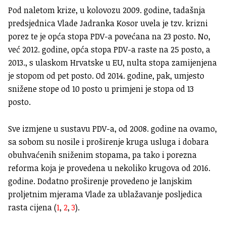
Pod naletom krize, u kolovozu 2009. godine, tadašnja
predsjednica Vlade Jadranka Kosor uvela je tzv. krizni
porez te je opća stopa PDV-a povećana na 23 posto. No,
već 2012. godine, opća stopa PDV-a raste na 25 posto, a
2013., s ulaskom Hrvatske u EU, nulta stopa zamijenjena
je stopom od pet posto. Od 2014. godine, pak, umjesto
snižene stope od 10 posto u primjeni je stopa od 13
posto.
Sve izmjene u sustavu PDV-a, od 2008. godine na ovamo,
sa sobom su nosile i proširenje kruga usluga i dobara
obuhvaćenih sniženim stopama, pa tako i porezna
reforma koja je provedena u nekoliko krugova od 2016.
godine. Dodatno proširenje provedeno je lanjskim
proljetnim mjerama Vlade za ublažavanje posljedica
rasta cijena (
1
,
2
,
3
).