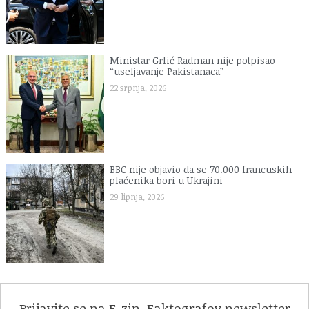
Ministar Grlić Radman nije potpisao
“useljavanje Pakistanaca”
22 srpnja, 2026
BBC nije objavio da se 70.000 francuskih
plaćenika bori u Ukrajini
29 lipnja, 2026
Prijavite se na F-zin, Faktografov newsletter