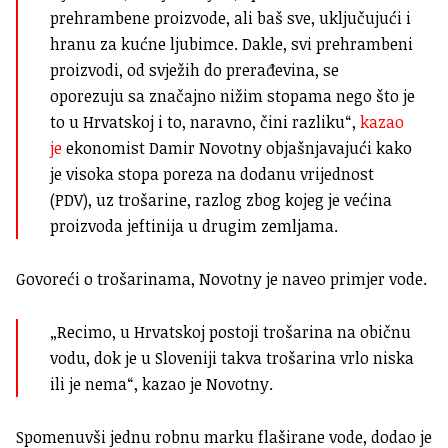
prehrambene proizvode, ali baš sve, uključujući i
hranu za kućne ljubimce. Dakle, svi prehrambeni
proizvodi, od svježih do prerađevina, se
oporezuju sa značajno nižim stopama nego što je
to u Hrvatskoj i to, naravno, čini razliku“,
kazao
je
ekonomist Damir Novotny objašnjavajući kako
je visoka stopa poreza na dodanu vrijednost
(PDV), uz trošarine, razlog zbog kojeg je većina
proizvoda jeftinija u drugim zemljama.
Govoreći o trošarinama, Novotny je naveo primjer vode.
„Recimo, u Hrvatskoj postoji trošarina na običnu
vodu, dok je u Sloveniji takva trošarina vrlo niska
ili je nema“, kazao je Novotny.
Spomenuvši jednu robnu marku flaširane vode, dodao je