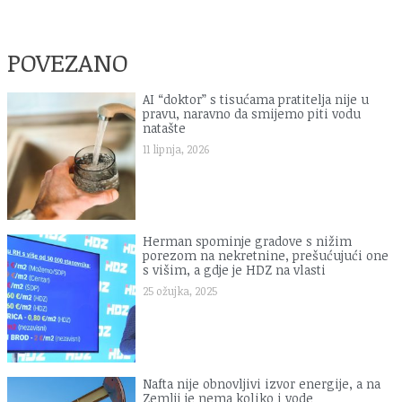
POVEZANO
AI “doktor” s tisućama pratitelja nije u
pravu, naravno da smijemo piti vodu
natašte
11 lipnja, 2026
Herman spominje gradove s nižim
porezom na nekretnine, prešućujući one
s višim, a gdje je HDZ na vlasti
25 ožujka, 2025
Nafta nije obnovljivi izvor energije, a na
Zemlji je nema koliko i vode