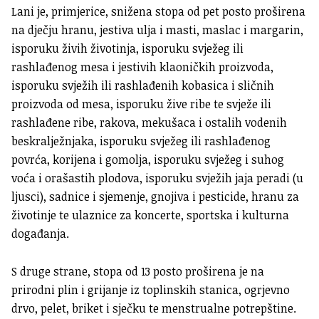
Lani je, primjerice, snižena stopa od pet posto proširena
na dječju hranu, jestiva ulja i masti, maslac i margarin,
isporuku živih životinja, isporuku svježeg ili
rashlađenog mesa i jestivih klaoničkih proizvoda,
isporuku svježih ili rashlađenih kobasica i sličnih
proizvoda od mesa, isporuku žive ribe te svježe ili
rashlađene ribe, rakova, mekušaca i ostalih vodenih
beskralježnjaka, isporuku svježeg ili rashlađenog
povrća, korijena i gomolja, isporuku svježeg i suhog
voća i orašastih plodova, isporuku svježih jaja peradi (u
ljusci), sadnice i sjemenje, gnojiva i pesticide, hranu za
životinje te ulaznice za koncerte, sportska i kulturna
događanja.
S druge strane, stopa od 13 posto proširena je na
prirodni plin i grijanje iz toplinskih stanica, ogrjevno
drvo, pelet, briket i sječku te menstrualne potrepštine.