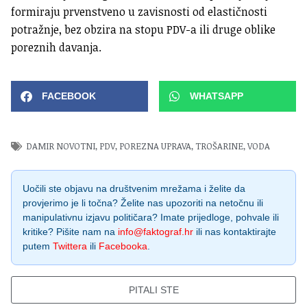
formiraju prvenstveno u zavisnosti od elastičnosti
potražnje, bez obzira na stopu PDV-a ili druge oblike
poreznih davanja.
FACEBOOK
WHATSAPP
DAMIR NOVOTNI
,
PDV
,
POREZNA UPRAVA
,
TROŠARINE
,
VODA
Uočili ste objavu na društvenim mrežama i želite da
provjerimo je li točna? Želite nas upozoriti na netočnu ili
manipulativnu izjavu političara? Imate prijedloge, pohvale ili
kritike? Pišite nam na
info@faktograf.hr
ili nas kontaktirajte
putem
Twittera
ili
Facebooka
.
PITALI STE