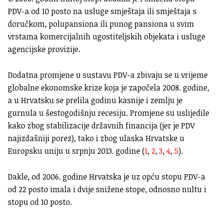
PDV-a od 10 posto na usluge smještaja ili smještaja s
doručkom, polupansiona ili punog pansiona u svim
vrstama komercijalnih ugostiteljskih objekata i usluge
agencijske provizije.
Dodatna promjene u sustavu PDV-a zbivaju se u vrijeme
globalne ekonomske krize koja je započela 2008. godine,
a u Hrvatsku se prelila godinu kasnije i zemlju je
gurnula u šestogodišnju recesiju. Promjene su uslijedile
kako zbog stabilizacije državnih financija (jer je PDV
najizdašniji porez), tako i zbog ulaska Hrvatske u
Europsku uniju u srpnju 2013. godine (
1
,
2
,
3
,
4
,
5
).
Dakle, od 2006. godine Hrvatska je uz opću stopu PDV-a
od 22 posto imala i dvije snižene stope, odnosno nultu i
stopu od 10 posto.