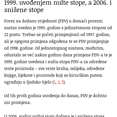
1999. uvođenjem nulte stope, a 2006. i
snižene stope
Porez na dodanu vrijednost (PDV) u domaći porezni
sustav uveden je 1995. godine s jedinstvenom stopom od
22 posto. Trebao se početi primjenjivati od 1997. godine,
ali je njegova primjena odgođena te se PDV primjenjuje
od 1998. godine. Od jednostopnog sustava, međutim,
odustalo se već nakon godinu dana primjene PDV-a te je
1999. godine uvedena i nulta stopa PDV-a za određene
vrste proizvoda – sve vrste kruha, mlijeka, određene
knjige, lijekove i proizvode koji se kirurškim putem
ugrađuju u ljudsko tijelo (
1
,
2
,
3
).
Od tih prvih godina uvođenja do danas, PDV je doživio
niz promjena.
U 2006. godini nultoj stopi dodana je i snižena stopa