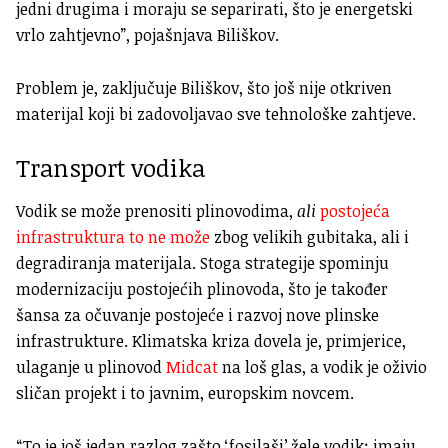
jedni drugima i moraju se separirati, što je energetski
vrlo zahtjevno”, pojašnjava Biliškov.
Problem je, zaključuje Biliškov, što još nije otkriven
materijal koji bi zadovoljavao sve tehnološke zahtjeve.
Transport vodika
Vodik se može prenositi plinovodima,
ali
postojeća
infrastruktura to ne može
zbog velikih gubitaka, ali i
degradiranja materijala. Stoga strategije spominju
modernizaciju postojećih plinovoda, što je također
šansa za očuvanje postojeće i razvoj nove plinske
infrastrukture. Klimatska kriza dovela je, primjerice,
ulaganje u plinovod
Midcat
na loš glas, a vodik je oživio
sličan projekt i to javnim, europskim novcem.
“To je još jedan razlog zašto ‘fosilaši’ žele vodik: imaju