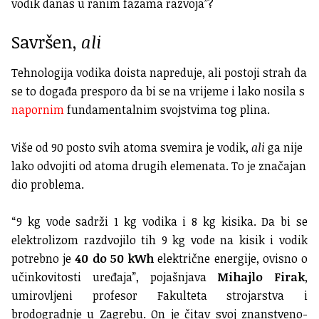
vodik danas u ranim fazama razvoja”?
Savršen,
ali
Tehnologija vodika doista napreduje, ali postoji strah da
se to događa presporo da bi se na vrijeme i lako nosila s
napornim
fundamentalnim svojstvima tog plina.
Više od 90 posto svih atoma svemira je vodik,
ali
ga nije
lako odvojiti od atoma drugih elemenata. To je značajan
dio problema.
“9 kg vode sadrži 1 kg vodika i 8 kg kisika. Da bi se
elektrolizom razdvojilo tih 9 kg vode na kisik i vodik
potrebno je
40 do 50 kWh
električne energije, ovisno o
učinkovitosti uređaja”, pojašnjava
Mihajlo Firak
,
umirovljeni profesor Fakulteta strojarstva i
brodogradnje u Zagrebu. On je čitav svoj znanstveno-