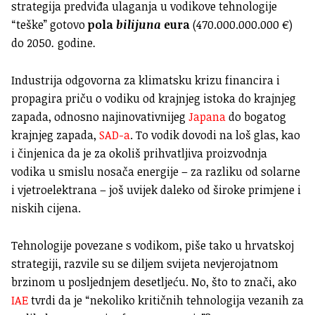
strategija predviđa ulaganja u vodikove tehnologije
“teške” gotovo
pola
bilijuna
eura
(470.000.000.000 €)
do 2050
.
godine
.
Industrija odgovorna za klimatsku krizu financira i
propagira priču o vodiku od krajnjeg istoka do krajnjeg
zapada, odnosno najinovativnijeg
Japana
do bogatog
krajnjeg zapada,
SAD-a
. To vodik dovodi na loš glas, kao
i činjenica da je za okoliš prihvatljiva proizvodnja
vodika u smislu nosača energije – za razliku od solarne
i vjetroelektrana – još uvijek daleko od široke primjene i
niskih cijena.
Tehnologije povezane s vodikom, piše tako u hrvatskoj
strategiji, razvile su se diljem svijeta nevjerojatnom
brzinom u posljednjem desetljeću. No, što to znači, ako
IAE
tvrdi da je “nekoliko kritičnih tehnologija vezanih za