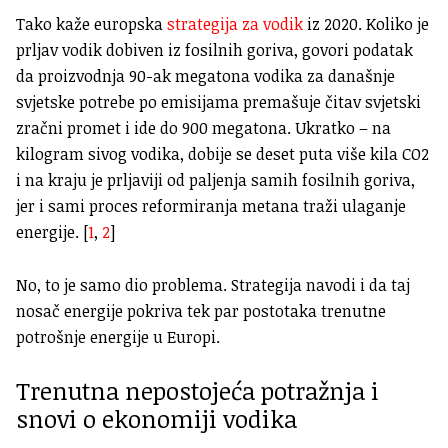
Tako kaže europska
strategija za vodik
iz 2020. Koliko je
prljav vodik dobiven iz fosilnih goriva, govori podatak
da proizvodnja 90-ak megatona vodika za današnje
svjetske potrebe po emisijama premašuje čitav svjetski
zračni promet i ide do 900 megatona. Ukratko – na
kilogram sivog vodika, dobije se deset puta više kila CO2
i na kraju je prljaviji od paljenja samih fosilnih goriva,
jer i sami proces reformiranja metana traži ulaganje
energije. [
1
,
2
]
No, to je samo dio problema. Strategija navodi i da taj
nosač energije pokriva tek par postotaka trenutne
potrošnje energije u Europi.
Trenutna nepostojeća potražnja i
snovi o ekonomiji vodika