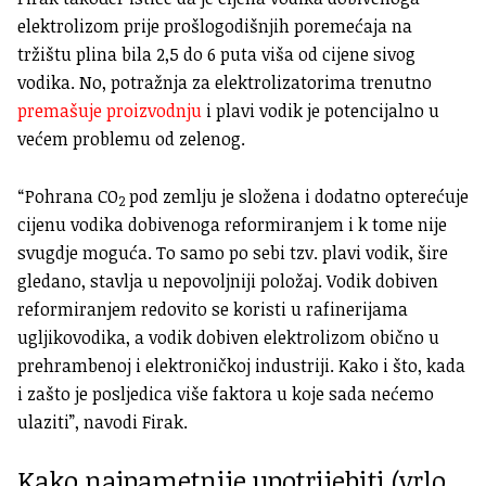
elektrolizom prije prošlogodišnjih poremećaja na
tržištu plina bila 2,5 do 6 puta viša od cijene sivog
vodika
. No, potražnja za elektrolizatorima trenutno
premašuje proizvodnju
i plavi vodik je potencijalno u
većem problemu od zelenog.
“Pohrana CO
pod zemlju je složena i dodatno opterećuje
2
cijenu vodika dobivenoga reformiranjem i k tome nije
svugdje moguća. To samo po sebi tzv. plavi vodik, šire
gledano, stavlja u nepovoljniji položaj. Vodik dobiven
reformiranjem redovito se koristi u rafinerijama
ugljikovodika, a vodik dobiven elektrolizom obično u
prehrambenoj i elektroničkoj industriji. Kako i što, kada
i zašto je posljedica više faktora u koje sada nećemo
ulaziti”, navodi Firak.
Kako najpametnije upotrijebiti (vrlo