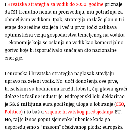
I
Hrvatska strategija za vodik do 2050. godine
priznaje
da RH trenutno nema ni proizvodnju, niti potražnju za
obnovljivim vodikom. Ipak, strategija razlaže plan u tri
etape do sredine stoljeća i već u prvoj točki oslikava
optimističnu viziju gospodarstva temeljenog na vodiku
– ekonomije koja se oslanja na vodik kao komercijalno
gorivo koje bi isporučivalo značajan dio nacionalne
energije.
I europska i hrvatska strategija naglasak stavljaju
upravo na zeleni vodik. No, uoči donošenja ove prve,
briselskim su hodnicima kružili lobisti, čiji glavni igrači
dolaze iz fosilne industrije. Hidrogenski lobi deklarirao
je
58.6 milijuna
eura godišnjeg uloga u lobiranje (
CEO
,
Politico
) i to baš u
vrijeme hrvatskog predsjedanja
EU.
No, taj je iznos poput sjemenke lubenice kada ga
uspoređujemo s “masom” očekivanog ploda: europska