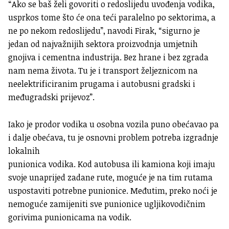
“Ako se baš želi govoriti o redoslijedu uvođenja vodika,
usprkos tome što će ona teći paralelno po sektorima, a
ne po nekom redoslijedu”, navodi Firak, “sigurno je
jedan od najvažnijih sektora proizvodnja umjetnih
gnojiva i cementna industrija. Bez hrane i bez zgrada
nam nema života. Tu je i transport željeznicom na
neelektrificiranim prugama i autobusni gradski i
međugradski prijevoz”.
Iako je prodor vodika u osobna vozila puno obećavao pa
i dalje obećava, tu je osnovni problem potreba izgradnje
lokalnih
punionica vodika. Kod autobusa ili kamiona koji imaju
svoje unaprijed zadane rute, moguće je na tim rutama
uspostaviti potrebne punionice. Međutim, preko noći je
nemoguće zamijeniti sve punionice ugljikovodičnim
gorivima punionicama na vodik.