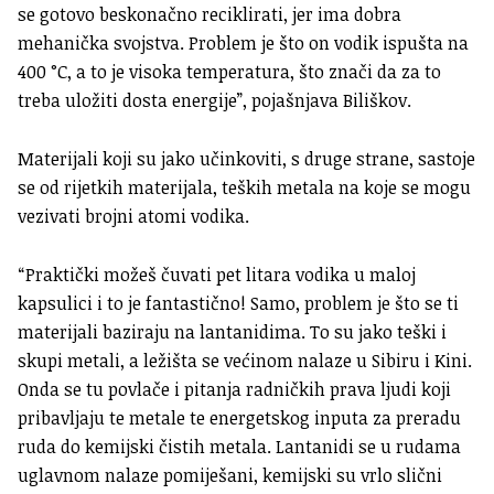
se gotovo beskonačno reciklirati, jer ima dobra
mehanička svojstva. Problem je što on vodik ispušta na
400 °C, a to je visoka temperatura, što znači da za to
treba uložiti dosta energije”, pojašnjava Biliškov.
Materijali koji su jako učinkoviti, s druge strane, sastoje
se od rijetkih materijala, teških metala na koje se mogu
vezivati brojni atomi vodika.
“Praktički možeš čuvati pet litara vodika u maloj
kapsulici i to je fantastično! Samo, problem je što se ti
materijali baziraju na lantanidima. To su jako teški i
skupi metali, a ležišta se većinom nalaze u Sibiru i Kini.
Onda se tu povlače i pitanja radničkih prava ljudi koji
pribavljaju te metale te energetskog inputa za preradu
ruda do kemijski čistih metala. Lantanidi se u rudama
uglavnom nalaze pomiješani, kemijski su vrlo slični