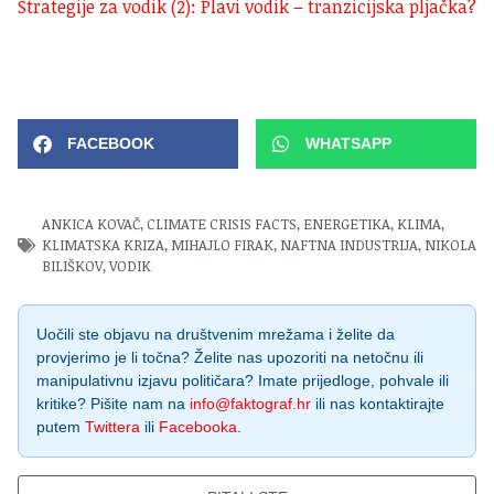
Strategije za vodik (2): Plavi vodik – tranzicijska pljačka?
FACEBOOK
WHATSAPP
ANKICA KOVAČ
,
CLIMATE CRISIS FACTS
,
ENERGETIKA
,
KLIMA
,
KLIMATSKA KRIZA
,
MIHAJLO FIRAK
,
NAFTNA INDUSTRIJA
,
NIKOLA
BILIŠKOV
,
VODIK
Uočili ste objavu na društvenim mrežama i želite da
provjerimo je li točna? Želite nas upozoriti na netočnu ili
manipulativnu izjavu političara? Imate prijedloge, pohvale ili
kritike? Pišite nam na
info@faktograf.hr
ili nas kontaktirajte
putem
Twittera
ili
Facebooka
.