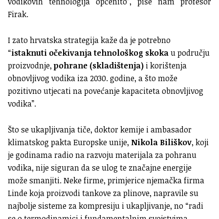
vodikovih tehnologija općenito”, piše nam profesor
Firak.
I zato hrvatska strategija kaže da je potrebno
“
istaknuti očekivanja tehnološkog skoka
u području
proizvodnje,
pohrane (skladištenja)
i korištenja
obnovljivog vodika iza 2030. godine, a što može
pozitivno utjecati na povećanje kapaciteta obnovljivog
vodika”.
Što se ukapljivanja tiče, doktor kemije i ambasador
klimatskog pakta Europske unije,
Nikola Biliškov
, koji
je godinama radio na razvoju materijala za pohranu
vodika, nije siguran da se ulog te značajne energije
može smanjiti. Neke firme, primjerice njemačka firma
Linde koja proizvodi tankove za plinove, napravile su
najbolje sisteme za kompresiju i ukapljivanje, no “radi
se o termodinamici i fundamentalnim svojstvima