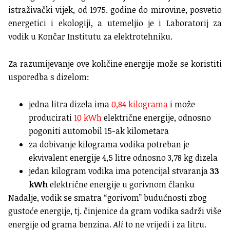
istraživački vijek, od 1975. godine do mirovine, posvetio
energetici i ekologiji, a utemeljio je i Laboratorij za
vodik u Končar Institutu za elektrotehniku.
Za razumijevanje ove količine energije može se koristiti
usporedba s dizelom:
jedna litra dizela ima
0,84 kilograma
i može
producirati
10 kWh
električne energije, odnosno
pogoniti automobil 15-ak kilometara
za dobivanje kilograma vodika potreban je
ekvivalent energije 4,5 litre odnosno 3,78 kg dizela
jedan kilogram vodika ima potencijal stvaranja
33
kWh
električne energije u gorivnom članku
Nadalje, vodik se smatra “gorivom” budućnosti zbog
gustoće energije, tj. činjenice da gram vodika sadrži više
energije od grama benzina.
Ali
to ne vrijedi i za litru.