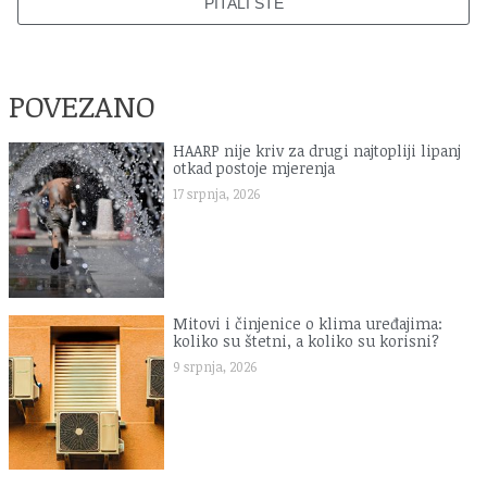
PITALI STE
POVEZANO
HAARP nije kriv za drugi najtopliji lipanj
otkad postoje mjerenja
17 srpnja, 2026
Mitovi i činjenice o klima uređajima:
koliko su štetni, a koliko su korisni?
9 srpnja, 2026