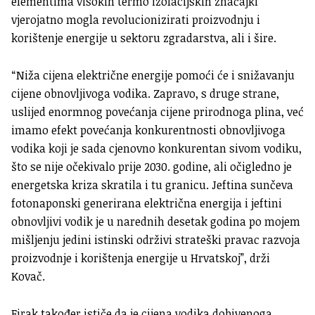
elementima visokih termo izolacijskih značajki
vjerojatno mogla revolucionizirati proizvodnju i
korištenje energije u sektoru zgradarstva, ali i šire.
“Niža cijena električne energije pomoći će i snižavanju
cijene obnovljivoga vodika. Zapravo, s druge strane,
uslijed enormnog povećanja cijene prirodnoga plina, već
imamo efekt povećanja konkurentnosti obnovljivoga
vodika koji je sada cjenovno konkurentan sivom vodiku,
što se nije očekivalo prije 2030. godine, ali očigledno je
energetska kriza skratila i tu granicu. Jeftina sunčeva
fotonaponski generirana električna energija i jeftini
obnovljivi vodik je u narednih desetak godina po mojem
mišljenju jedini istinski održivi strateški pravac razvoja
proizvodnje i korištenja energije u Hrvatskoj”, drži
Kovač.
Firak također ističe da je
cijena vodika dobivenoga