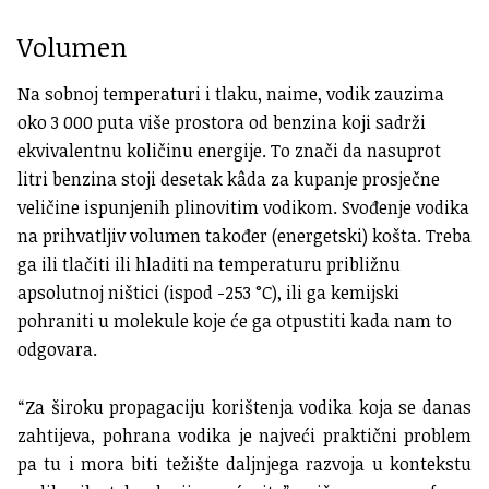
Volumen
Na sobnoj temperaturi i tlaku, naime, vodik zauzima
oko 3 000 puta više prostora od benzina koji sadrži
ekvivalentnu količinu energije. To znači da nasuprot
litri benzina stoji desetak kâda za kupanje prosječne
veličine ispunjenih plinovitim vodikom. Svođenje vodika
na prihvatljiv volumen također (energetski) košta. Treba
ga ili tlačiti ili hladiti na temperaturu približnu
apsolutnoj ništici (
ispod -253 °C)
, ili ga kemijski
pohraniti u molekule koje će ga otpustiti kada nam to
odgovara.
“Za široku propagaciju korištenja vodika koja se danas
zahtijeva, pohrana vodika je najveći praktični problem
pa tu i mora biti težište daljnjega razvoja u kontekstu