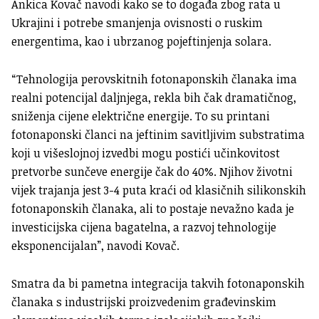
Ankica Kovač navodi kako se to događa zbog rata u
Ukrajini i potrebe smanjenja ovisnosti o ruskim
energentima, kao i ubrzanog pojeftinjenja solara.
“Tehnologija perovskitnih fotonaponskih članaka ima
realni potencijal daljnjega, rekla bih čak dramatičnog,
sniženja cijene električne energije. To su printani
fotonaponski članci na jeftinim savitljivim substratima
koji u višeslojnoj izvedbi mogu postići učinkovitost
pretvorbe sunčeve energije čak do 40%. Njihov životni
vijek trajanja jest 3-4 puta kraći od klasičnih silikonskih
fotonaponskih članaka, ali to postaje nevažno kada je
investicijska cijena bagatelna, a razvoj tehnologije
eksponencijalan”, navodi Kovač.
Smatra da bi pametna integracija takvih fotonaponskih
članaka s industrijski proizvedenim građevinskim