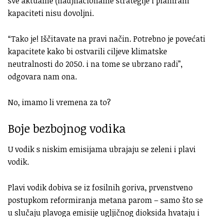
sve aktualne (nad)nacionalne strategije i planirani
kapaciteti nisu dovoljni.
“Tako je! Iščitavate na pravi način. Potrebno je povećati
kapacitete kako bi ostvarili ciljeve klimatske
neutralnosti do 2050. i na tome se ubrzano radi”,
odgovara nam ona.
No, imamo li vremena za to?
Boje bezbojnog vodika
U vodik s niskim emisijama ubrajaju se zeleni i plavi
vodik.
Plavi vodik dobiva se iz fosilnih goriva, prvenstveno
postupkom reformiranja metana parom – samo što se
u slučaju plavoga emisije ugljičnog dioksida hvataju i