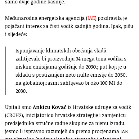
samo dvije godine kasnije.
Međunarodna energetska agencija (
IAE
) pozdravila je
pojačani interes za čisti vodik zadnjih godina. Ipak, pišu
i sljedeće:
Ispunjavanje klimatskih obećanja vladâ
zahtijevalo bi proizvodnju 34 mega tona vodika s
niskim emisijama godišnje do 2030.; put koji je u
skladu s postizanjem neto nulte emisije do 2050.
na globalnoj razini zahtijevao bi oko 100 Mt do
2030.
Upitali smo
Ankicu Kovač
iz Hrvatske udruge za vodik
(CROH2), inicijatoricu hrvatske strategije i zamjenicu
predsjednika stručne radne skupine za njenu izradu,
jesmo li ispravno razumjeli da prema procjenama IAE