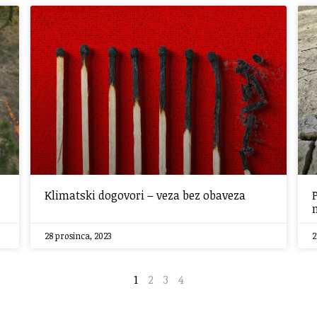
Klimatski dogovori – veza bez obaveza
28 prosinca, 2023
2
1
2
3
4