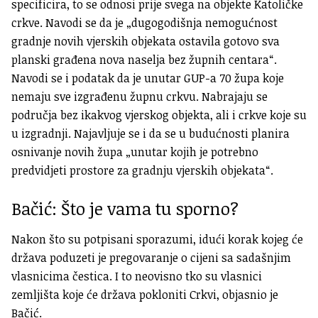
specificira, to se odnosi prije svega na objekte Katoličke
crkve. Navodi se da je „dugogodišnja nemogućnost
gradnje novih vjerskih objekata ostavila gotovo sva
planski građena nova naselja bez župnih centara“.
Navodi se i podatak da je unutar GUP-a 70 župa koje
nemaju sve izgrađenu župnu crkvu. Nabrajaju se
područja bez ikakvog vjerskog objekta, ali i crkve koje su
u izgradnji. Najavljuje se i da se u budućnosti planira
osnivanje novih župa „unutar kojih je potrebno
predvidjeti prostore za gradnju vjerskih objekata“.
Bačić: Što je vama tu sporno?
Nakon što su potpisani sporazumi, idući korak kojeg će
država poduzeti je pregovaranje o cijeni sa sadašnjim
vlasnicima čestica. I to neovisno tko su vlasnici
zemljišta koje će država pokloniti Crkvi, objasnio je
Bačić.