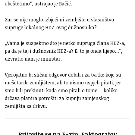
obeštetimo“, ustrajao je Bačić.
Zar se nije moglo izbjeći ni zemljište u vlasništvu
supruge lokalnog HDZ-ovog dužnosnika?
„Vama je suspektno što je netko supruga člana HDZ-a,
pa da je taj i dužnosnik HDZ-a? E, to je onda lijepo…“,
uzvratio nam je ministar.
Vjerojatno bi sličan odgovor dobili i za tvrtke koje su
mešetarile zemljištem, ali to nismo uspjeli pitati, jer
smo bili prekinuti kada smo pitali o tome – koliko
država planira potrošiti za kupnju zamjenskog
zemljišta za Crkvu.
Prijavite se na F-zin, Faktografov