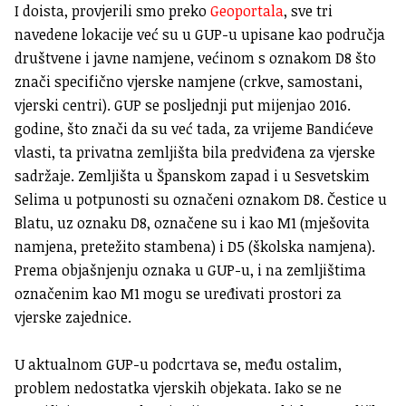
I doista, provjerili smo preko
Geoportala
, sve tri
navedene lokacije već su u GUP-u upisane kao područja
društvene i javne namjene, većinom s oznakom D8 što
znači specifično vjerske namjene (crkve, samostani,
vjerski centri). GUP se posljednji put mijenjao 2016.
godine, što znači da su već tada, za vrijeme Bandićeve
vlasti, ta privatna zemljišta bila predviđena za vjerske
sadržaje. Zemljišta u Španskom zapad i u Sesvetskim
Selima u potpunosti su označeni oznakom D8. Čestice u
Blatu, uz oznaku D8, označene su i kao M1 (mješovita
namjena, pretežito stambena) i D5 (školska namjena).
Prema objašnjenju oznaka u GUP-u, i na zemljištima
označenim kao M1 mogu se uređivati prostori za
vjerske zajednice.
U aktualnom GUP-u podcrtava se, među ostalim,
problem nedostatka vjerskih objekata. Iako se ne