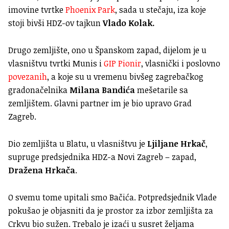
imovine tvrtke
Phoenix Park
, sada u stečaju, iza koje
stoji bivši HDZ-ov tajkun
Vlado Kolak.
Drugo zemljište, ono u Španskom zapad, dijelom je u
vlasništvu tvrtki Munis i
GIP Pionir
, vlasnički i poslovno
povezanih
, a koje su u vremenu bivšeg zagrebačkog
gradonačelnika
Milana Bandića
mešetarile sa
zemljištem. Glavni partner im je bio upravo Grad
Zagreb.
Dio zemljišta u Blatu, u vlasništvu je
Ljiljane Hrkač
,
supruge predsjednika HDZ-a Novi Zagreb – zapad,
Dražena Hrkača
.
O svemu tome upitali smo Bačića. Potpredsjednik Vlade
pokušao je objasniti da je prostor za izbor zemljišta za
Crkvu bio sužen. Trebalo je izaći u susret željama