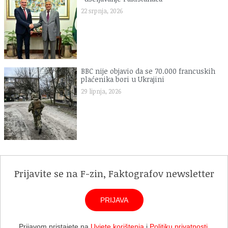
22 srpnja, 2026
BBC nije objavio da se 70.000 francuskih
plaćenika bori u Ukrajini
29 lipnja, 2026
Prijavite se na F-zin, Faktografov newsletter
PRIJAVA
Prijavom pristajete na
Uvjete korištenja
i
Politiku privatnosti
.