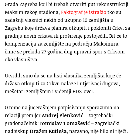
Grada Zagreba koji bi trebali otvoriti put rekonstrukciji
Maksimirskog stadiona,
Faktograf je istražio
tko su
sadašnji vlasnici nekih od ukupno 10 zemljišta u
Zagrebu koje država planira otkupiti i pokloniti Crkvi za
gradnju novih crkava ili proširenje postojećih. Bit će to
kompenzacija za zemljište na području Maksimira,
čime se prekida 27 godina dug upravni spor s Crkvom
oko vlasništva.
Utvrdili smo da se na listi vlasnika zemljišta koje će
država otkupiti za Crkvu nalaze i utjerivači dugova,
mešetari zemljištem i viđeniji HDZ-ovci.
O tome na jučerašnjem potpisivanju sporazuma na
relaciji premijer
Andrej Plenković
– zagrebački
gradonačelnik
Tomislav Tomašević
– zagrebački
nadbiskup
Dražen Kutleša
, naravno, nije bilo ni riječi.