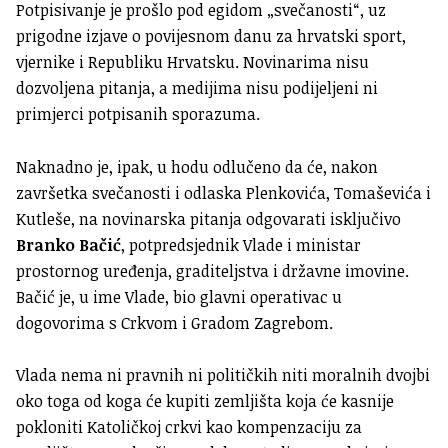
Potpisivanje je prošlo pod egidom „svečanosti“, uz
prigodne izjave o povijesnom danu za hrvatski sport,
vjernike i Republiku Hrvatsku. Novinarima nisu
dozvoljena pitanja, a medijima nisu podijeljeni ni
primjerci potpisanih sporazuma.
Naknadno je, ipak, u hodu odlučeno da će, nakon
završetka svečanosti i odlaska Plenkovića, Tomaševića i
Kutleše, na novinarska pitanja odgovarati isključivo
Branko Bačić
, potpredsjednik Vlade i ministar
prostornog uređenja, graditeljstva i državne imovine.
Bačić je, u ime Vlade, bio glavni operativac u
dogovorima s Crkvom i Gradom Zagrebom.
Vlada nema ni pravnih ni političkih niti moralnih dvojbi
oko toga od koga će kupiti zemljišta koja će kasnije
pokloniti Katoličkoj crkvi kao kompenzaciju za