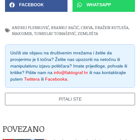
FACEBOOK
WHATSAPP
ANDREJ PLENKOVIĆ
,
BRANKO BAČIĆ
,
CRKVA
,
DRAŽEN KUTLEŠA
,
MAKSIMIR
,
TOMISLAV TOMAŠEVIĆ
,
ZEMLJIŠTA
Uočili ste objavu na društvenim mrežama i želite da
provjerimo je li točna? Želite nas upozoriti na netočnu ili
manipulativnu izjavu političara? Imate prijedloge, pohvale ili
kritike? Pišite nam na
info@faktograf.hr
ili nas kontaktirajte
putem
Twittera
ili
Facebooka
.
PITALI STE
POVEZANO