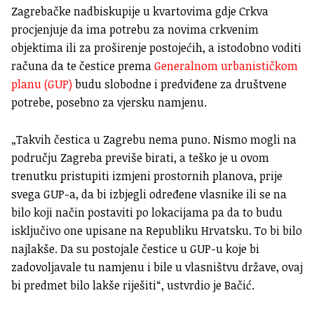
Zagrebačke nadbiskupije u kvartovima gdje Crkva
procjenjuje da ima potrebu za novima crkvenim
objektima ili za proširenje postojećih, a istodobno voditi
računa da te čestice prema
Generalnom urbanističkom
planu (GUP)
budu slobodne i predviđene za društvene
potrebe, posebno za vjersku namjenu.
„Takvih čestica u Zagrebu nema puno. Nismo mogli na
području Zagreba previše birati, a teško je u ovom
trenutku pristupiti izmjeni prostornih planova, prije
svega GUP-a, da bi izbjegli određene vlasnike ili se na
bilo koji način postaviti po lokacijama pa da to budu
isključivo one upisane na Republiku Hrvatsku. To bi bilo
najlakše. Da su postojale čestice u GUP-u koje bi
zadovoljavale tu namjenu i bile u vlasništvu države, ovaj
bi predmet bilo lakše riješiti“, ustvrdio je Bačić.