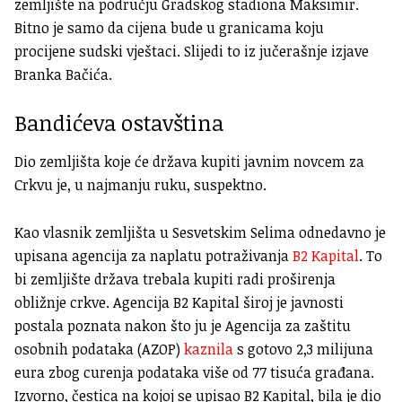
zemljište na području Gradskog stadiona Maksimir.
Bitno je samo da cijena bude u granicama koju
procijene sudski vještaci. Slijedi to iz jučerašnje izjave
Branka Bačića.
Bandićeva ostavština
Dio zemljišta koje će država kupiti javnim novcem za
Crkvu je, u najmanju ruku, suspektno.
Kao vlasnik zemljišta u Sesvetskim Selima odnedavno je
upisana agencija za naplatu potraživanja
B2 Kapital
. To
bi zemljište država trebala kupiti radi proširenja
obližnje crkve. Agencija B2 Kapital široj je javnosti
postala poznata nakon što ju je Agencija za zaštitu
osobnih podataka (AZOP)
kaznila
s gotovo 2,3 milijuna
eura zbog curenja podataka više od 77 tisuća građana.
Izvorno, čestica na kojoj se upisao B2 Kapital, bila je dio