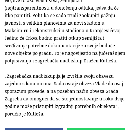
No, sve to oko vlasništva, zemljišta i
(ne)transparentnosti u donošenju odluka, jedva da će
itko pamtiti. Politika se sada trudi zaokupiti pažnju
javnosti s velikim planovima za novi stadion u
Maksimiru i rekonstrukciju stadiona u Kranjčevićevoj.
Jedino će Crkva budno pratiti otkup zemljišta i
sređivanje potrebne dokumentacije za svoje buduće
nove objekte po gradu. To je nagovijestio na jučerašnjem
potpisivanju i zagrebački nadbiskup Dražen Kutleša.
„Zagrebačka nadbiskupija je izvršila svoju obavezu
zajedno s kanonicima. Sada ostaje obveza Vlade da ovaj
sporazum provede, a na poseban način obveza Grada
Zagreba da omogući da se što jednostavnije u roku dvije
godine može pristupiti izgradnji potrebnih objekata“,
poručio je Kutleša.