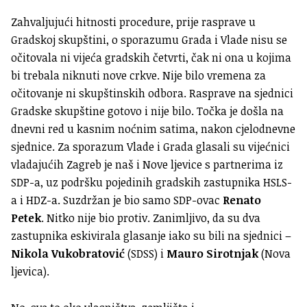
Zahvaljujući hitnosti procedure, prije rasprave u
Gradskoj skupštini, o sporazumu Grada i Vlade nisu se
očitovala ni vijeća gradskih četvrti, čak ni ona u kojima
bi trebala niknuti nove crkve. Nije bilo vremena za
očitovanje ni skupštinskih odbora. Rasprave na sjednici
Gradske skupštine gotovo i nije bilo. Točka je došla na
dnevni red u kasnim noćnim satima, nakon cjelodnevne
sjednice. Za sporazum Vlade i Grada glasali su vijećnici
vladajućih Zagreb je naš i Nove ljevice s partnerima iz
SDP-a, uz podršku pojedinih gradskih zastupnika HSLS-
a i HDZ-a. Suzdržan je bio samo SDP-ovac
Renato
Petek
. Nitko nije bio protiv. Zanimljivo, da su dva
zastupnika eskivirala glasanje iako su bili na sjednici –
Nikola Vukobratović
(SDSS) i
Mauro Sirotnjak
(Nova
ljevica).