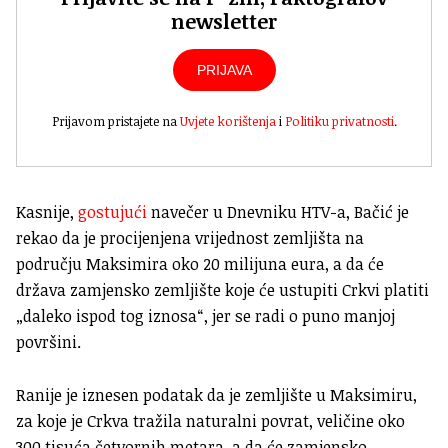
newsletter
PRIJAVA
Prijavom pristajete na
Uvjete korištenja
i
Politiku privatnosti
.
Kasnije,
gostujući
navečer u Dnevniku HTV-a, Bačić je
rekao da je procijenjena vrijednost zemljišta na
području Maksimira oko 20 milijuna eura, a da će
država zamjensko zemljište koje će ustupiti Crkvi platiti
„daleko ispod tog iznosa“, jer se radi o puno manjoj
površini.
Ranije je iznesen podatak da je zemljište u Maksimiru,
za koje je Crkva tražila naturalni povrat, veličine oko
300 tisuća četvornih metara, a da će zamjensko