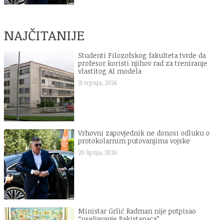
NAJČITANIJE
Studenti Filozofskog fakulteta tvrde da
profesor koristi njihov rad za treniranje
vlastitog AI modela
31 srpnja, 2026
Vrhovni zapovjednik ne donosi odluku o
protokolarnim putovanjima vojske
29 lipnja, 2026
Ministar Grlić Radman nije potpisao
“useljavanje Pakistanaca”