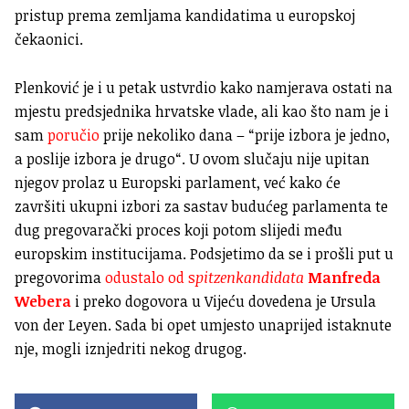
pristup prema zemljama kandidatima u europskoj
čekaonici.
Plenković je i u petak ustvrdio kako namjerava ostati na
mjestu predsjednika hrvatske vlade, ali kao što nam je i
sam
poručio
prije nekoliko dana – “prije izbora je jedno,
a poslije izbora je drugo“. U ovom slučaju nije upitan
njegov prolaz u Europski parlament, već kako će
završiti ukupni izbori za sastav budućeg parlamenta te
dug pregovarački proces koji potom slijedi među
europskim institucijama. Podsjetimo da se i prošli put u
pregovorima
odustalo od s
pitzenkandidata
Manfreda
Webera
i preko dogovora u Vijeću dovedena je Ursula
von der Leyen. Sada bi opet umjesto unaprijed istaknute
nje, mogli iznjedriti nekog drugog.