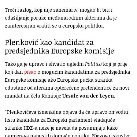
Treći razlog, koji nije zanemariv, mogao bi biti i
odašiljanje poruke međunarodnim akterima da je
zainteresiran vratiti se u europsku politiku.
Plenković kao kandidat za
predsjednika Europske komisije
Tako ga je upravo i shvatio ugledni
Politico
koji je prije
koji dan
pisao
o mogućim kandidatima za predsjednika
Europske komisije ako Europska pučka stranka
odustane od aferama opterećene pretendentice za novi
mandat na čelu Komisije
Ursule von der Leyen.
“Plenkovićeva iznenadna objava da će upravo on voditi
listu kandidata za Europski parlament vladajuće
stranke HDZ-a neke je navela da posumnjaju kako
namjerava napustiti domaću politiku. Njegovo iskustvo