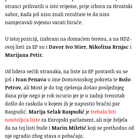
stranci prihvatili u isto vrijeme, prije izbora za Hrvatski
sabor, kada još nisu znali rezultate te da nisu
namjeravali svjesno varati birače.
U istoj poziciji, izabrani na domaćem terenu, a na HDZ-
ovoj listi za EP su i
Davor Ivo Stier
,
Nikolina Brnjac
i
Marijana Petir.
Od lidera većih stranaka, na liste za EP postavili su se
još i
Ivan Penava
u ime Domovinskog pokreta te
Božo
Petrov
, ali Most je do tog rješenja došao posljednjeg
dana prije nego je rok iscurio jer je u zadnji trenutak
došlo do raskola u kojem ih je napustio bračni par
Raspudić.
Marija Selak Raspudić
je
trebala biti
nositeljica liste
za Europski parlament, ali nije željela
da na toj listi bude i
Marin Miletić
koji se prethodno od
nje ogradio zbog stava o pobačaju.