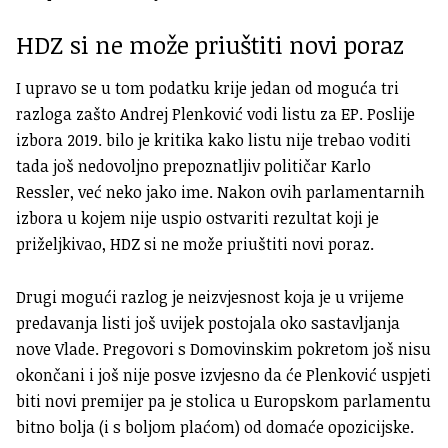
HDZ si ne može priuštiti novi poraz
I upravo se u tom podatku krije jedan od moguća tri
razloga zašto Andrej Plenković vodi listu za EP. Poslije
izbora 2019. bilo je kritika kako listu nije trebao voditi
tada još nedovoljno prepoznatljiv političar Karlo
Ressler, već neko jako ime. Nakon ovih parlamentarnih
izbora u kojem nije uspio ostvariti rezultat koji je
priželjkivao, HDZ si ne može priuštiti novi poraz.
Drugi mogući razlog je neizvjesnost koja je u vrijeme
predavanja listi još uvijek postojala oko sastavljanja
nove Vlade. Pregovori s Domovinskim pokretom još nisu
okončani i još nije posve izvjesno da će Plenković uspjeti
biti novi premijer pa je stolica u Europskom parlamentu
bitno bolja (i s boljom plaćom) od domaće opozicijske.