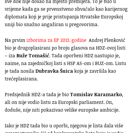
sve dok nije došao na mjesto premijera. To je bilo u
vrijeme kada ga se prvenstveno shvaćalo kao karijernog
diplomata koji je prije pristupanja Hrvatske Europskoj
uniji bio snažno angažiran u pregovorima.
Na prvim
izborima za EP 2013. godine
Andrej Plenković
bio je drugoplasirani po broju glasova na HDZ-ovoj listi
– iza
Ruže Tomašić
. Tada oporbeni HDZ nastupio je,
naime, na zajedničkoj listi s HSP AS-om i BUZ-om. Listu
je tada nosila
Dubravka Šuica
koja je završila kao
trećeplasirana.
Predsjednik HDZ-a tada je bio
Tomislav Karamarko
,
ali on nije vodio listu za Europski parliament. On,
doduše, nije niti pokazivao velike europske ambicije.
Iako je HDZ tada bio u oporbi, njegova je lista dala više