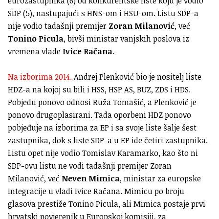
eurozastupnika (6) od konkurentske liste koju je vodio
SDP (5), nastupajući s HNS-om i HSU-om. Listu SDP-a
nije vodio tadašnji premijer
Zoran Milanović
, već
Tonino Picula
, bivši ministar vanjskih poslova iz
vremena vlade
Ivice Račana
.
Na izborima 2014.
Andrej Plenković bio je nositelj liste
HDZ-a na kojoj su bili i HSS, HSP AS, BUZ, ZDS i HDS.
Pobjedu ponovo odnosi Ruža Tomašić, a Plenković je
ponovo drugoplasirani. Tada oporbeni HDZ ponovo
pobjeđuje na izborima za EP i sa svoje liste šalje šest
zastupnika, dok s liste SDP-a u EP ide četiri zastupnika.
Listu opet nije vodio Tomislav Karamarko, kao što ni
SDP-ovu listu ne vodi tadašnji premijer Zoran
Milanović, već
Neven Mimica
, ministar za europske
integracije u vladi Ivice Račana. Mimicu po broju
glasova prestiže Tonino Picula, ali Mimica postaje prvi
hrvatski povjerenik u Europskoj komisiji, za