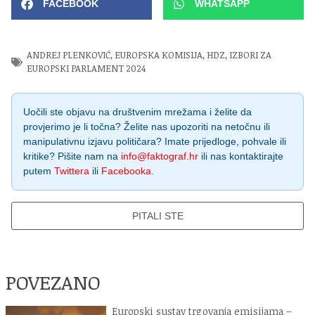
FACEBOOK
WHATSAPP
ANDREJ PLENKOVIĆ
,
EUROPSKA KOMISIJA
,
HDZ
,
IZBORI ZA
EUROPSKI PARLAMENT 2024
Uočili ste objavu na društvenim mrežama i želite da
provjerimo je li točna? Želite nas upozoriti na netočnu ili
manipulativnu izjavu političara? Imate prijedloge, pohvale ili
kritike? Pišite nam na
info@faktograf.hr
ili nas kontaktirajte
putem
Twittera
ili
Facebooka
.
PITALI STE
POVEZANO
Europski sustav trgovanja emisijama –