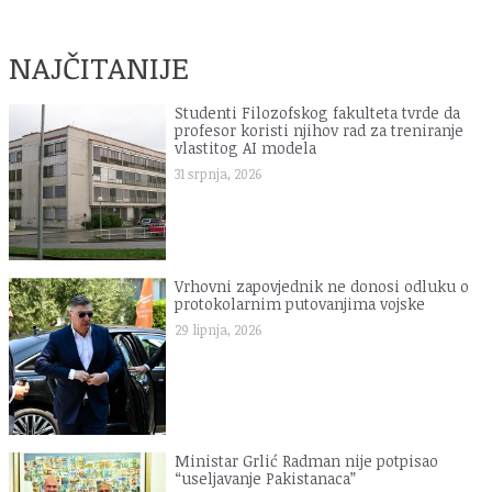
NAJČITANIJE
Studenti Filozofskog fakulteta tvrde da
profesor koristi njihov rad za treniranje
vlastitog AI modela
31 srpnja, 2026
Vrhovni zapovjednik ne donosi odluku o
protokolarnim putovanjima vojske
29 lipnja, 2026
Ministar Grlić Radman nije potpisao
“useljavanje Pakistanaca”