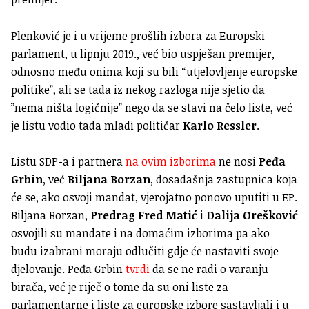
Plenković je i u vrijeme prošlih izbora za Europski
parlament, u lipnju 2019., već bio uspješan premijer,
odnosno među onima koji su bili “utjelovljenje europske
politike”, ali se tada iz nekog razloga nije sjetio da
”nema ništa logičnije” nego da se stavi na čelo liste, već
je listu vodio tada mladi političar
Karlo Ressler
.
Listu SDP-a i partnera
na ovim izborima
ne nosi
Peđa
Grbin
, već
Biljana Borzan
, dosadašnja zastupnica koja
će se, ako osvoji mandat, vjerojatno ponovo uputiti u EP.
Biljana Borzan,
Predrag Fred Matić
i
Dalija Orešković
osvojili su mandate i na domaćim izborima pa ako
budu izabrani moraju odlučiti gdje će nastaviti svoje
djelovanje. Peđa Grbin
tvrdi
da se ne radi o varanju
birača, već je riječ o tome da su oni liste za
parlamentarne i liste za europske izbore sastavljali i u