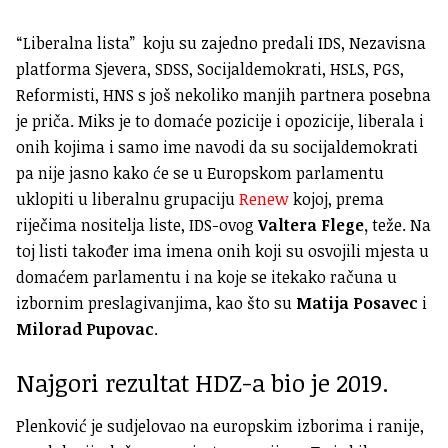
“Liberalna lista” koju su zajedno predali IDS, Nezavisna
platforma Sjevera, SDSS, Socijaldemokrati, HSLS, PGS,
Reformisti, HNS s još nekoliko manjih partnera posebna
je priča. Miks je to domaće pozicije i opozicije, liberala i
onih kojima i samo ime navodi da su socijaldemokrati
pa nije jasno kako će se u Europskom parlamentu
uklopiti u liberalnu grupaciju
Renew
kojoj, prema
riječima nositelja liste, IDS-ovog
Valtera Flege,
teže. Na
toj listi također ima imena onih koji su osvojili mjesta u
domaćem parlamentu i na koje se itekako računa u
izbornim preslagivanjima, kao što su
Matija Posavec
i
Milorad Pupovac
.
Najgori rezultat HDZ-a bio je 2019.
Plenković je sudjelovao na europskim izborima i ranije,