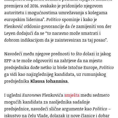
premijera od 2016. svakako je pridonijelo njegovom
autoritetu i mogućnostima umrežavanja s kolegama
europskim liderima”.
Politico
spominje i kako je
Plenković otklonio govorancije da će zamijeniti von der
Leyen dodajući da se “to naravno može smatrati i
dobrom indikacijom da je zainteresiran za taj posao”.
Navodeći među njegove prednosti to što dolazi iz jakog
EPP-a te može odgovoriti na zahtjeve da na mjesto
predsjednika dođe netko iz bivše Istočne Europe,
Politico
ga vidi kao najizglednijeg kandidata, uz rumunjskog
predsjednika
Klausa Iohannisa
.
I ugledni
Euronews
Plenkovića
smješta
među sedmero
mogućih kandidata za nasljednika sadašnje
predsjednice, navodeći slične argumente kao
Politico
–
iskustvo na čelu Vlade, dolazak iz nove članice i dobar