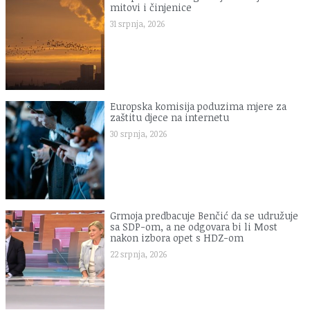
mitovi i činjenice
31 srpnja, 2026
Europska komisija poduzima mjere za
zaštitu djece na internetu
30 srpnja, 2026
Grmoja predbacuje Benčić da se udružuje
sa SDP-om, a ne odgovara bi li Most
nakon izbora opet s HDZ-om
22 srpnja, 2026