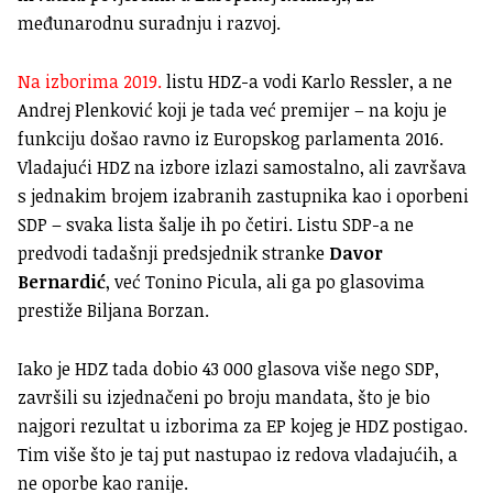
međunarodnu suradnju i razvoj.
Na izborima 2019.
listu HDZ-a vodi Karlo Ressler, a ne
Andrej Plenković koji je tada već premijer – na koju je
funkciju došao ravno iz Europskog parlamenta 2016.
Vladajući HDZ na izbore izlazi samostalno, ali završava
s jednakim brojem izabranih zastupnika kao i oporbeni
SDP – svaka lista šalje ih po četiri. Listu SDP-a ne
predvodi tadašnji predsjednik stranke
Davor
Bernardić
, već Tonino Picula, ali ga po glasovima
prestiže Biljana Borzan.
Iako je HDZ tada dobio 43 000 glasova više nego SDP,
završili su izjednačeni po broju mandata, što je bio
najgori rezultat u izborima za EP kojeg je HDZ postigao.
Tim više što je taj put nastupao iz redova vladajućih, a
ne oporbe kao ranije.