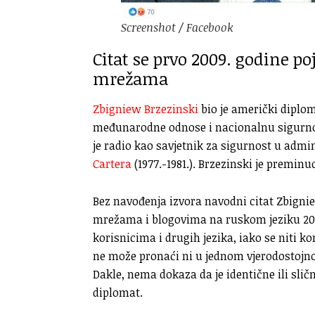
Screenshot / Facebook
Citat se prvo 2009. godine 
mrežama
Zbigniew Brzezinski
bio je američki diploma
međunarodne odnose i nacionalnu sigurnos
je radio kao savjetnik za sigurnost u admi
Cartera
(1977.-1981.). Brzezinski je preminu
Bez navođenja izvora navodni citat Zbigni
mrežama i blogovima na ruskom jeziku 200
korisnicima i drugih jezika, iako se niti k
ne može pronaći ni u jednom vjerodostojnom
Dakle, nema dokaza da je identične ili sličn
diplomat.