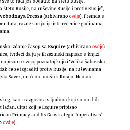
 sve to radi još dodatno na štetu Rusije.
 štetu Rusije, na ruševine Rusije i protiv Rusije”,
vobodnaya Pressa
(arhivirano
ovdje
). Premda u
 citata, razne varijacije iste rečenice godinama
žama.
rusko izdanje časopisa
Esquire
(arhivirano
ovdje
)
nice, tvrdeći da ju je Brzezinski napisao u knjizi
e napisao u svojoj poznatoj knjizi ‘Velika šahovska
redak će se izgraditi protiv Rusije, na ruševinama
etski Savez, mi ćemo uništiti Rusiju. Nemate
kog, kao i razgovora s ljudima koji su mu bili
t lažan. Citat koji je Esquire pripisao
can Primacy and Its Geostrategic Imperatives”
no
ovdje
).