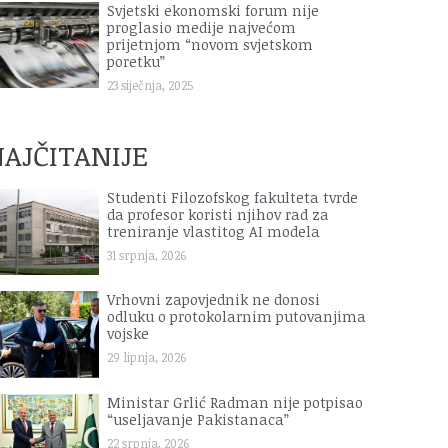
Svjetski ekonomski forum nije
proglasio medije najvećom
prijetnjom “novom svjetskom
poretku”
23 siječnja, 2025
AJČITANIJE
Studenti Filozofskog fakulteta tvrde
da profesor koristi njihov rad za
treniranje vlastitog AI modela
31 srpnja, 2026
Vrhovni zapovjednik ne donosi
odluku o protokolarnim putovanjima
vojske
29 lipnja, 2026
Ministar Grlić Radman nije potpisao
“useljavanje Pakistanaca”
22 srpnja, 2026