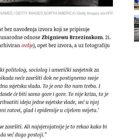
NAMEE / GETTY IMAGES NORTH AMERICA / Getty Images via AFP
at bez navođenja izvora koji se pripisuje
eđunarodne odnose
Zbigniewu Brzezinskom
. 21.
(arhiviran
ovdje
), opet bez izvora, a uz fotografiju
ki politolog, sociolog i američki savjetnik za
nikada neće završiti dok ne postignemo svoje
edna svjetska vlada. To je ono što nam treba. I
 Odavde će biti samo gore i gore.
To nije kriza, to je
vatiti ideju jedne svjetske vlade, već u njoj
bni ratovi, glad i epidemije u cijelom svijetu.’
e završiti. Ali najvjerojatnije je to rekao kako bi
ada već dugo postoji.”