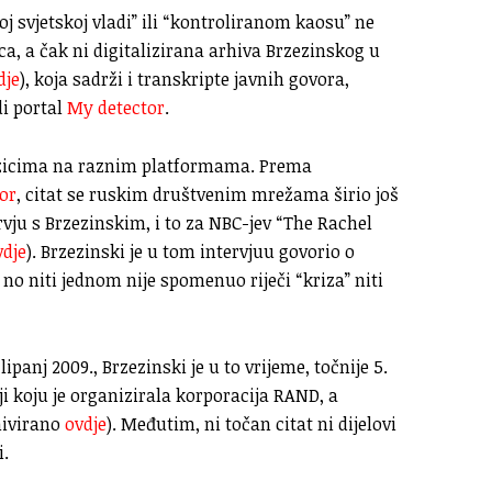
oj svjetskoj vladi” ili “kontroliranom kaosu” ne
, a čak ni digitalizirana arhiva Brzezinskog u
dje
), koja sadrži i transkripte javnih govora,
di portal
My detector
.
 jezicima na raznim platformama. Prema
or
, citat se ruskim društvenim mrežama širio još
rvju s Brzezinskim, i to za NBC-jev “The Rachel
vdje
). Brzezinski je u tom intervjuu govorio o
o niti jednom nije spomenuo riječi “kriza” niti
ipanj 2009., Brzezinski je u to vrijeme, točnije 5.
ji koju je organizirala korporacija RAND, a
rhivirano
ovdje
). Međutim, ni točan citat ni dijelovi
i.