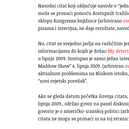
Navodni citat koji uključuje navode o “jedn
može se pronaći pomoću dostupnih tražilica
sklopu Kongresne knjižnice (arhivirano
ov
pisama i intervjua, ne daje rezultate, navo
No, citat se svejedno javlja na različitim
informacijama do kojih je došao
My detect
u lipnju 2009. Dostupan je samo jedan inte
Maddow Show” 4. lipnja 2009. (arhiviran
o
aktualnim problemima na Bliskom istoku, n
“novi svjetski poredak”.
Ako se gleda datum početka širenja citata, l
lipnja 2009., održao govor na panel diskusi
govorio je o američko-iranskoj politici (a
citata ne mogu se pronaći ni na toj stranic