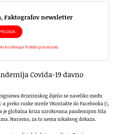
n, Faktografov newsletter
PRIJAVA
ete korištenja
i
Politiku privatnosti
.
pandemija Covida-19 davno
bigniewa Brzezinskog dijelio se naveliko među
X-a preko ruske mreže VKontakte do Facebooka (
1
,
 da je globalna kriza uzrokovana pandemijom bila
tama. Naravno, za to nema nikakvog dokaza.