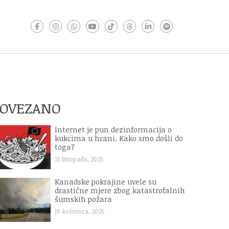
POVEZANO
Internet je pun dezinformacija o
kukcima u hrani. Kako smo došli do
toga?
21 listopada, 2025
Kanadske pokrajine uvele su
drastične mjere zbog katastrofalnih
šumskih požara
19 kolovoza, 2025