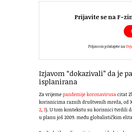
Prijavite se na F-zi
Prijavom pristajete na
Uvj
Izjavom “dokazivali” da je 
isplanirana
Za vrijeme
pandemije koronavirusa
citat Z
korisnicima raznih društvenih mreža, od 
2
,
3
). U tom kontekstu su korisnici tvrdili
u planu još 2009. među globalističkim eli