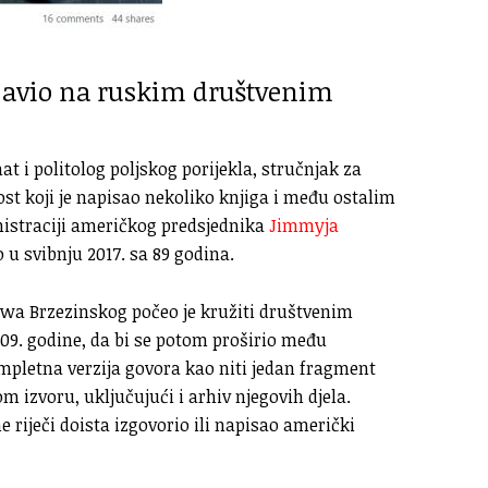
pojavio na ruskim društvenim
t i politolog poljskog porijekla, stručnjak za
t koji je napisao nekoliko knjiga i među ostalim
nistraciji američkog predsjednika
Jimmyja
o u svibnju 2017. sa 89 godina.
ewa Brzezinskog počeo je kružiti društvenim
9. godine, da bi se potom proširio među
ompletna verzija govora kao niti jedan fragment
 izvoru, uključujući i arhiv njegovih djela.
e riječi doista izgovorio ili napisao američki