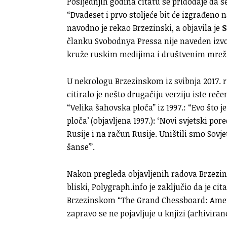
Posljednjih godina citatu se pridodaje da se
“Dvadeset i prvo stoljeće bit će izgrađeno na
navodno je rekao Brzezinski, a objavila je
S
članku Svobodnya Pressa nije naveden izvor
kruže ruskim medijima i društvenim mre
U nekrologu Brzezinskom iz svibnja 2017. 
citiralo je nešto drugačiju verziju iste reče
“Velika šahovska ploča” iz 1997.: “Evo što j
ploča’ (objavljena 1997.): ‘Novi svjetski po
Rusije i na račun Rusije. Uništili smo Sovj
šanse'”.
Nakon pregleda objavljenih radova Brzezins
bliski, Polygraph.info je zaključio da je cita
Brzezinskom “The Grand Chessboard: Ameri
zapravo se ne pojavljuje u knjizi (arhivira