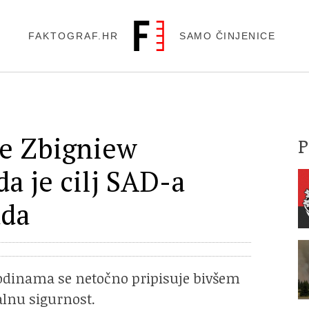
FAKTOGRAF.HR
SAMO ČINJENICE
je Zbigniew
da je cilj SAD-a
ada
ć godinama se netočno pripisuje bivšem
lnu sigurnost.