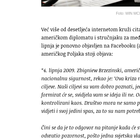
Foto: WIN MC
Već više od desetljeća internetom kruži cit
američkom diplomatu i stručnjaku za m
lipnja je ponovno objavljen na Facebooku 
američkog Poljaka stoji objava:
“4. lipnja 2009. Zbigniew Brzezinski, američ
nacionalnu sigurnost, rekao je:
‘Ova kriza 
ciljeve. Naši ciljevi su vam dobro poznati, j
formirat će se, svidjela vam se ideja ili ne.
kontrolirani kaos. Društvo mora ne samo prih
vidjeti i svoj jedini spas, za to su nam potre
Čini se da je to odgovor na pitanje kada će sv
odvratio pozornost, pošto jedna svjetska vl