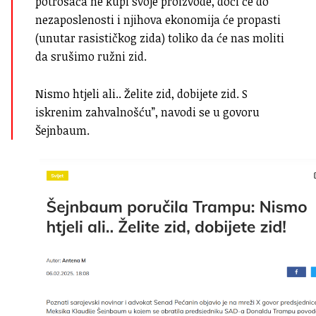
potrošača ne kupi svoje proizvode, doći će do
nezaposlenosti i njihova ekonomija će propasti
(unutar rasističkog zida) toliko da će nas moliti
da srušimo ružni zid.
Nismo htjeli ali.. Želite zid, dobijete zid. S
iskrenim zahvalnošću”, navodi se u govoru
Šejnbaum.