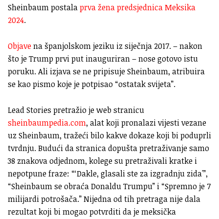
Sheinbaum postala
prva žena predsjednica Meksika
2024
.
Objave
na španjolskom jeziku iz siječnja 2017. – nakon
što je Trump prvi put inauguriran – nose gotovo istu
poruku. Ali izjava se ne pripisuje Sheinbaum, atribuira
se kao pismo koje je potpisao “ostatak svijeta”.
Lead Stories pretražio je web stranicu
sheinbaumpedia.com
, alat koji pronalazi vijesti vezane
uz Sheinbaum, tražeći bilo kakve dokaze koji bi poduprli
tvrdnju. Budući da stranica dopušta pretraživanje samo
38 znakova odjednom, kolege su pretraživali kratke i
nepotpune fraze: “‘Dakle, glasali ste za izgradnju zida'”,
“Sheinbaum se obraća Donaldu Trumpu” i “Spremno je 7
milijardi potrošača.” Nijedna od tih pretraga nije dala
rezultat koji bi mogao potvrditi da je meksička