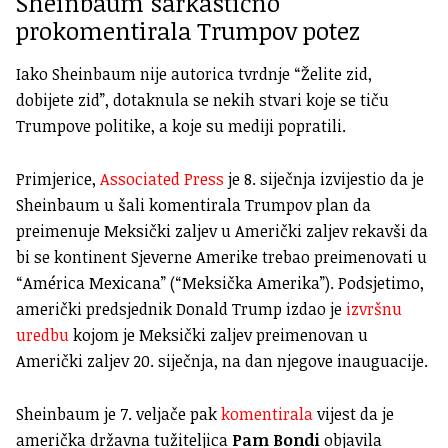
Sheinbaum sarkastično
prokomentirala Trumpov potez
Iako Sheinbaum nije autorica tvrdnje “Želite zid,
dobijete zid”, dotaknula se nekih stvari koje se tiču
Trumpove politike, a koje su mediji popratili.
Primjerice,
Associated Press
je 8. siječnja izvijestio da je
Sheinbaum u šali komentirala Trumpov plan da
preimenuje Meksički zaljev u Američki zaljev rekavši da
bi se kontinent Sjeverne Amerike trebao preimenovati u
“América Mexicana” (“Meksička Amerika”). Podsjetimo,
američki predsjednik Donald Trump izdao je
izvršnu
uredbu
kojom je Meksički zaljev preimenovan u
Američki zaljev 20. siječnja, na dan njegove inauguacije.
Sheinbaum je 7. veljače pak
komentirala
vijest da je
američka državna tužiteljica
Pam Bondi
objavila