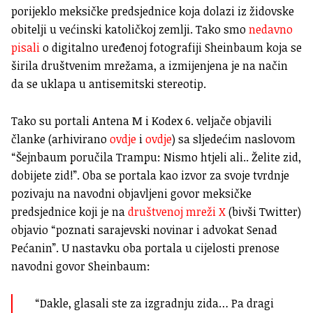
porijeklo meksičke predsjednice koja dolazi iz židovske
obitelji u većinski katoličkoj zemlji. Tako smo
nedavno
pisali
o digitalno uređenoj fotografiji Sheinbaum koja se
širila društvenim mrežama, a izmijenjena je na način
da se uklapa u antisemitski stereotip.
Tako su portali Antena M i Kodex 6. veljače objavili
članke (arhivirano
ovdje
i
ovdje
) sa sljedećim naslovom
“Šejnbaum poručila Trampu: Nismo htjeli ali.. Želite zid,
dobijete zid!”. Oba se portala kao izvor za svoje tvrdnje
pozivaju na navodni objavljeni govor meksičke
predsjednice koji je na
društvenoj mreži X
(bivši Twitter)
objavio “poznati sarajevski novinar i advokat Senad
Pećanin”. U nastavku oba portala u cijelosti prenose
navodni govor Sheinbaum:
“Dakle, glasali ste za izgradnju zida… Pa dragi