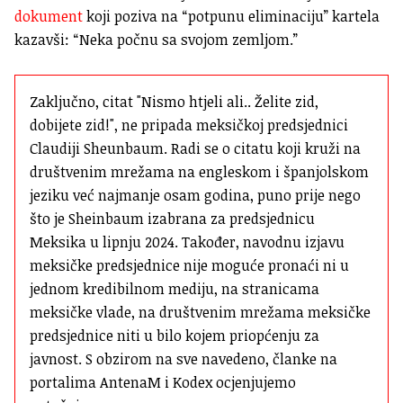
dokument
koji poziva na “potpunu eliminaciju” kartela
kazavši: “Neka počnu sa svojom zemljom.”
Zaključno, citat "Nismo htjeli ali.. Želite zid, 
dobijete zid!", ne pripada meksičkoj predsjednici 
Claudiji Sheunbaum. Radi se o citatu koji kruži na 
društvenim mrežama na engleskom i španjolskom 
jeziku već najmanje osam godina, puno prije nego 
što je Sheinbaum izabrana za predsjednicu 
Meksika u lipnju 2024. Također, navodnu izjavu 
meksičke predsjednice nije moguće pronaći ni u 
jednom kredibilnom mediju, na stranicama 
meksičke vlade, na društvenim mrežama meksičke 
predsjednice niti u bilo kojem priopćenju za 
javnost. S obzirom na sve navedeno, članke na 
portalima AntenaM i Kodex ocjenjujemo 