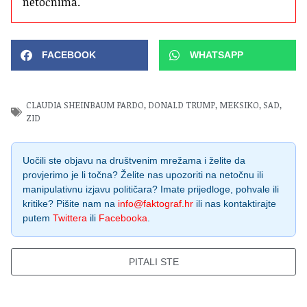
netočnima.
FACEBOOK
WHATSAPP
CLAUDIA SHEINBAUM PARDO
,
DONALD TRUMP
,
MEKSIKO
,
SAD
,
ZID
Uočili ste objavu na društvenim mrežama i želite da
provjerimo je li točna? Želite nas upozoriti na netočnu ili
manipulativnu izjavu političara? Imate prijedloge, pohvale ili
kritike? Pišite nam na
info@faktograf.hr
ili nas kontaktirajte
putem
Twittera
ili
Facebooka
.
PITALI STE