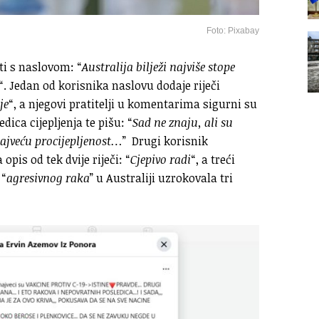
Foto: Pixabay
ti s naslovom: “
Australija bilježi najviše stope
“. Jedan od korisnika naslovu dodaje riječi
je
“, a njegovi pratitelji u komentarima sigurni su
dica cijepljenja te pišu: “
Sad ne znaju, ali su
najveću procijepljenost…
” Drugi korisnik
 opis od tek dvije riječi: “
Cjepivo radi
“, a treći
 “
agresivnog raka
” u Australiji uzrokovala tri