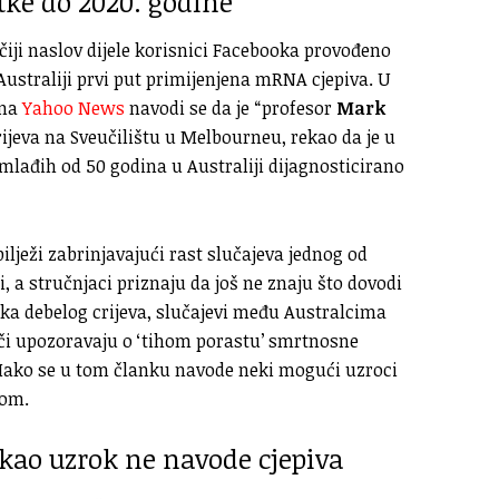
tke do 2020. godine
čiji naslov dijele korisnici Facebooka provođeno
 Australiji prvi put primijenjena mRNA cjepiva. U
 na
Yahoo News
navodi se da je “profesor
Mark
crijeva na Sveučilištu u Melbourneu, rekao da je u
 mlađih od 50 godina u Australiji dijagnosticirano
ilježi zabrinjavajući rast slučajeva jednog od
, a stručnjaci priznaju da još ne znaju što dovodi
raka debelog crijeva, slučajevi među Australcima
ači upozoravaju o ‘tihom porastu’ smrtnosne
Iako se u tom članku navode neki mogući uzroci
nom.
 kao uzrok ne navode cjepiva