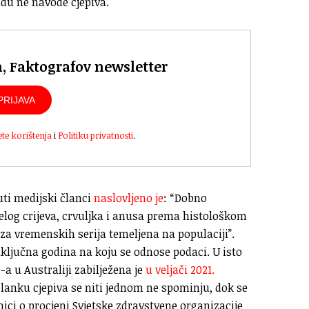
u ne navode cjepiva.
n, Faktografov newsletter
PRIJAVA
ete korištenja
i
Politiku privatnosti
.
ti medijski članci
naslovljeno je
: “Dobno
elog crijeva, crvuljka i anusa prema histološkom
liza vremenskih serija temeljena na populaciji”.
zaključna godina na koju se odnose podaci. U isto
-a u Australiji zabilježena je
u veljači 2021.
lanku cjepiva se niti jednom ne spominju, dok se
ci o procjeni Svjetske zdravstvene organizacije