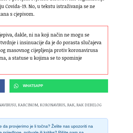
 Covida-19. No, u tekstu istraživanja se ne
zana s cjepivom.
epiva, dakle, ni na koji način ne mogu se 
tvrdnje i insinuacije da je do porasta slučajeva 
zbog masovnog cijepljenja protiv koronavirusa 
a, a statuse u kojima se to spominje 
WHATSAPP
NAVIRUSU
,
KARCINOM
,
KORONAVIRUS
,
RAK
,
RAK DEBELOG
 da provjerimo je li točna? Želite nas upozoriti na
e prijedloge, pohvale ili kritike? Pišite nam na