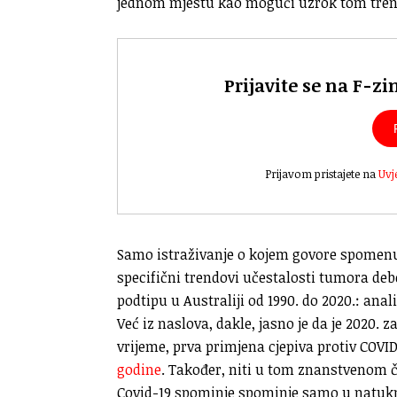
jednom mjestu kao mogući uzrok tom trend
Prijavite se na F-zi
Prijavom pristajete na
Uvj
Samo istraživanje o kojem govore spomenu
specifični trendovi učestalosti tumora deb
podtipu u Australiji od 1990. do 2020.: ana
Već iz naslova, dakle, jasno je da je 2020. 
vrijeme, prva primjena cjepiva protiv COVID
godine
. Također, niti u tom znanstvenom č
Covid-19 spominje spominje samo u natukni