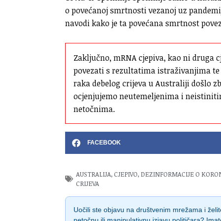
o povećanoj smrtnosti vezanoj uz pandemiju
navodi kako je ta povećana smrtnost pove
Zaključno, mRNA cjepiva, kao ni druga cj
povezati s rezultatima istraživanjima te 
raka debelog crijeva u Australiji došlo 
ocjenjujemo neutemeljenima i neistinitim
netočnima.
FACEBOOK
AUSTRALIJA
,
CJEPIVO
,
DEZINFORMACIJE O KORO
CRIJEVA
Uočili ste objavu na društvenim mrežama i želite
netočnu ili manipulativnu izjavu političara? Imat