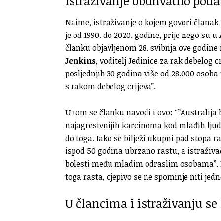
Istraživanje obuhvatilo poda
Naime, istraživanje o kojem govori članak 
je od 1990. do 2020. godine, prije nego su u
članku objavljenom 28. svibnja ove godine
Jenkins
, voditelj Jedinice za rak debelog 
posljednjih 30 godina više od 28.000 osoba
s rakom debelog crijeva”.
U tom se članku navodi i ovo: “”Australija b
najagresivnijih karcinoma kod mlađih ljudi
do toga. Iako se bilježi ukupni pad stopa 
ispod 50 godina ubrzano rastu, a istraživ
bolesti među mladim odraslim osobama”. 
toga rasta, cjepivo se ne spominje niti jed
U člancima i istraživanju se