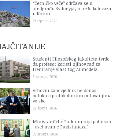
“Četničko veče” održava se u
predgrađu Sydneyja, a ne 5. kolovoza
u Kninu
21 srpnja, 2026
AJČITANIJE
Studenti Filozofskog fakulteta tvrde
da profesor koristi njihov rad za
treniranje vlastitog AI modela
31 srpnja, 2026
Vrhovni zapovjednik ne donosi
odluku o protokolarnim putovanjima
vojske
29 lipnja, 2026
Ministar Grlić Radman nije potpisao
“useljavanje Pakistanaca”
22 srpnja, 2026