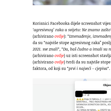
Korisnici Facebooka dijele screenshot vijes
‘agresivnog’ raka u svijetu: Ne znamo zašto
(arhivirano
ovdje
): “
Iznenađenje, iznenađen
da su “najviše stope agresivnog raka” poslje
2021. sve znali
“, “
Da, baš čudno a imali su 
(arhivirano
ovdje
) uz isti screenshot stavlja
(arhivirano
ovdje
) tvrdi da su najviše stope
faktora, od koji su “
prvi i najveći – cjepiva
“.