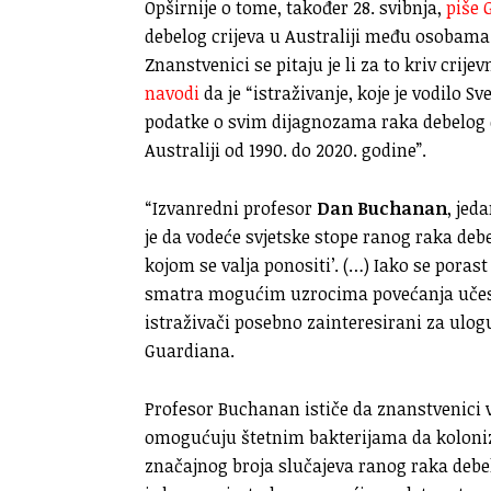
Opširnije o tome, također 28. svibnja,
piše 
debelog crijeva u Australiji među osobama
Znanstvenici se pitaju je li za to kriv cr
navodi
da je “istraživanje, koje je vodilo S
podatke o svim dijagnozama raka debelog c
Australiji od 1990. do 2020. godine”.
“Izvanredni profesor
Dan Buchanan
, jed
je da vodeće svjetske stope ranog raka debe
kojom se valja ponositi’. (…) Iako se porast
smatra mogućim uzrocima povećanja učest
istraživači posebno zainteresirani za ulo
Guardiana.
Profesor Buchanan ističe da znanstvenici 
omogućuju štetnim bakterijama da kolonizi
značajnog broja slučajeva ranog raka debel