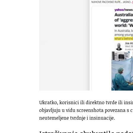
Ukratko, korisnici ili direktno tvrde ili ins
objavljuju u vidu screenshota povezana s ci
neutemeljene tvrdnje i insinuacije.