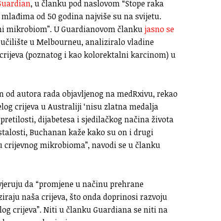
Guardian
, u članku pod naslovom “Stope raka
 mlađima od 50 godina najviše su na svijetu.
ijevni mikrobiom”. U Guardianovom članku
jasno se
veučilište u Melbourneu, analiziralo vladine
rijeva (poznatog i kao kolorektalni karcinom) u
an od autora rada objavljenog na medRxivu, rekao
log crijeva u Australiji ‘nisu zlatna medalja
 pretilosti, dijabetesa i sjedilačkog načina života
alosti, Buchanan kaže kako su on i drugi
gu crijevnog mikrobioma”, navodi se u članku
vjeruju da “promjene u načinu prehrane
raju naša crijeva, što onda doprinosi razvoju
og crijeva”. Niti u članku Guardiana se niti na