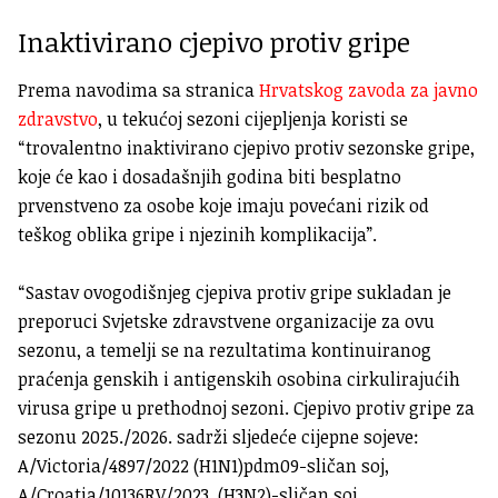
Inaktivirano cjepivo protiv gripe
Prema navodima sa stranica
Hrvatskog zavoda za javno
zdravstvo
, u tekućoj sezoni cijepljenja koristi se
“trovalentno inaktivirano cjepivo protiv sezonske gripe,
koje će kao i dosadašnjih godina biti besplatno
prvenstveno za osobe koje imaju povećani rizik od
teškog oblika gripe i njezinih komplikacija”.
“Sastav ovogodišnjeg cjepiva protiv gripe sukladan je
preporuci Svjetske zdravstvene organizacije za ovu
sezonu, a temelji se na rezultatima kontinuiranog
praćenja genskih i antigenskih osobina cirkulirajućih
virusa gripe u prethodnoj sezoni. Cjepivo protiv gripe za
sezonu 2025./2026. sadrži sljedeće cijepne sojeve:
A/Victoria/4897/2022 (H1N1)pdm09-sličan soj,
A/Croatia/10136RV/2023, (H3N2)-sličan soj,