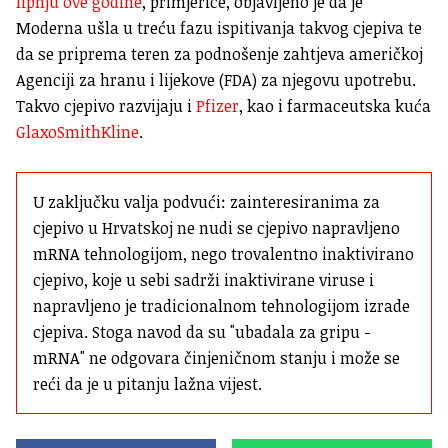
lipnju ove godine
, primjerice, objavljeno je da je
Moderna ušla u treću fazu ispitivanja takvog cjepiva te
da se priprema teren za podnošenje zahtjeva američkoj
Agenciji za hranu i lijekove (FDA) za njegovu upotrebu.
Takvo cjepivo razvijaju i
Pfizer
, kao i farmaceutska kuća
GlaxoSmithKline
.
U zaključku valja podvući: zainteresiranima za 
cjepivo u Hrvatskoj ne nudi se cjepivo napravljeno 
mRNA tehnologijom, nego trovalentno inaktivirano 
cjepivo, koje u sebi sadrži inaktivirane viruse i 
napravljeno je tradicionalnom tehnologijom izrade 
cjepiva. Stoga navod da su "ubadala za gripu - 
mRNA" ne odgovara činjeničnom stanju i može se 
reći da je u pitanju lažna vijest.