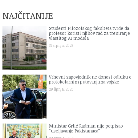
NAJČITANIJE
Studenti Filozofskog fakulteta tvrde da
profesor koristi njihov rad za treniranje
vlastitog AI modela
31 srpnja, 2026
Vrhovni zapovjednik ne donosi odluku o
protokolarnim putovanjima vojske
29 lipnja, 2026
Ministar Grlić Radman nije potpisao
“useljavanje Pakistanaca”
22 srpnja, 2026