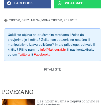
FACEBOOK
WHATSAPP
CJEPIVO
,
GRIPA
,
MRNA
,
MRNA CJEPIVO
,
ZDRAVLJE
Uočili ste objavu na društvenim mrežama i želite da
provjerimo je li točna? Želite nas upozoriti na netočnu ili
manipulativnu izjavu političara? Imate prijedloge, pohvale ili
kritike? Pišite nam na
info@faktograf.hr
ili nas kontaktirajte
putem
Twittera
ili
Facebooka
.
PITALI STE
POVEZANO
Dezinformacijama o cjepivu ponovno se
plaše trudnice