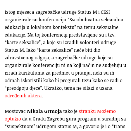
Istog mjeseca zagrebačke udruge Status M i CESI
organizirale su konferenciju “Sveobuhvatna seksualna
edukacija u lokalnom kontekstu” na temu seksualne
edukacije. Na toj konferenciji predstavljene su i tzv.
“karte seksalice”, a koje su izradili volonteri udruge
Status M. Iako “karte seksalice” neće biti dio
zdravstvenog odgoja, a zagrebačke udruge koje su
organizirale konferenciju ni na koji način ne sudjeluju u
izradi kurikuluma za predmet u pitanju, neki su ih
odmah iskoristili kako bi progurali tezu kako se radi o
“preodgoju djece”. Ukratko, tema ne silazi s usana
određenih aktera
.
Mostovac
Nikola Grmoja
tako je
stranku Možemo
optužio
da u Gradu Zagrebu gura program u suradnji sa
“suspektnom” udrugom Status M, a govorio je i o “trans