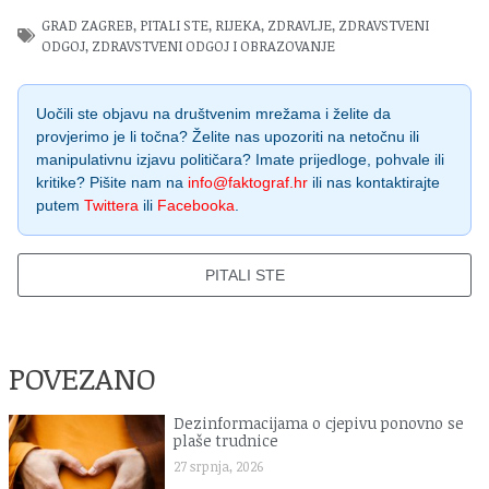
GRAD ZAGREB
,
PITALI STE
,
RIJEKA
,
ZDRAVLJE
,
ZDRAVSTVENI
ODGOJ
,
ZDRAVSTVENI ODGOJ I OBRAZOVANJE
Uočili ste objavu na društvenim mrežama i želite da
provjerimo je li točna? Želite nas upozoriti na netočnu ili
manipulativnu izjavu političara? Imate prijedloge, pohvale ili
kritike? Pišite nam na
info@faktograf.hr
ili nas kontaktirajte
putem
Twittera
ili
Facebooka
.
PITALI STE
POVEZANO
Dezinformacijama o cjepivu ponovno se
plaše trudnice
27 srpnja, 2026