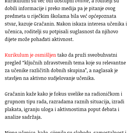
kurikulumi su već bili dostupni
online,
a roditelji su
dobili informacije i preko medija pa je pitanje ovog
predmeta u riječkim školama bila već općepoznata
stvar, kazuje Gračanin. Nakon iskaza interesa učenika i
učenica, roditelji su potpisali suglasnost da njihovo
dijete može pohađati aktivnost.
Kurikulum je osmišljen
tako da pruži sveobuhvatni
pregled “ključnih zdravstvenih tema koje su relevantne
za učenike različitih dobnih skupina”, a naglasak je
stavljen na aktivno sudjelovanje učenika.
Gračanin kaže kako je fokus uvelike na radioničkom i
grupnom tipu rada, razradama raznih situacija, izradi
plakata, igranju uloga i aktivnostima poput debata i
analize sadržaja.
Njene učenice, kaže, cijenile su slobodu, samostalnost i