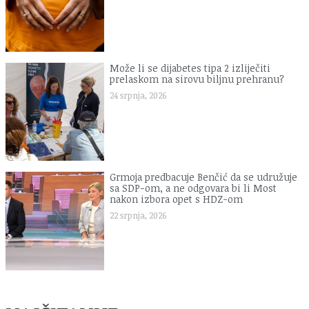
Može li se dijabetes tipa 2 izliječiti
prelaskom na sirovu biljnu prehranu?
24 srpnja, 2026
Grmoja predbacuje Benčić da se udružuje
sa SDP-om, a ne odgovara bi li Most
nakon izbora opet s HDZ-om
22 srpnja, 2026