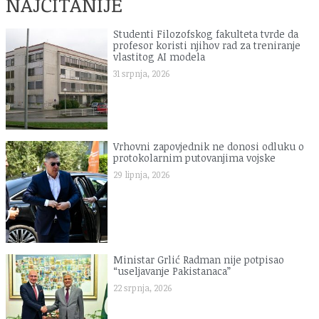
NAJČITANIJE
Studenti Filozofskog fakulteta tvrde da
profesor koristi njihov rad za treniranje
vlastitog AI modela
31 srpnja, 2026
Vrhovni zapovjednik ne donosi odluku o
protokolarnim putovanjima vojske
29 lipnja, 2026
Ministar Grlić Radman nije potpisao
“useljavanje Pakistanaca”
22 srpnja, 2026