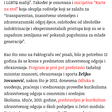
i LGBTQ mafiji”. Također je osnovana i
inicijativa “Karte
na stol”
koja okuplja roditelje koji se zalažu za
“transparentan, znanstveno utemeljen i
zdravorazumski odgoj djece, oslobođen od ideološke
indoktrinacije i eksperimentalnih pristupa koji su se u
zapadnim zemljama već pokazali pogubnima za mlade
generacije”.
Kao što smo na Faktografu već pisali, bilo je potrebno 12
godina da se krene s predmetom zdravstvenog odgoja i
obrazovanja.
Program je prvi put predstavio
tadašnji
ministar znanosti, obrazovanja i sporta
Željko
Jovanović
, nakon što je 2012. donesena
Odluka
o
uvođenju, praćenju i vrednovanju provedbe kurikuluma
zdravstvenog odgoja u osnovnim i srednjim
školama. Iduće, 2013. godine,
predstavljen je kurikulum
zdravstvenog odgoja u školi podijeljen u četiri modula: