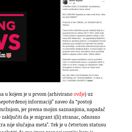
usa u kojem je u prvom (arhivirano
ovdje
) uz
nepotvrđenoj informaciji” naveo da “postoji
n mržnjom, jer prema mojim saznanjima, napadač
 zaključiti da je migrant i(li) stranac, odnosno
a nije slučajna meta”. Tek je u četvrtom statusu