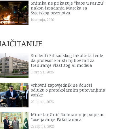
Snimka ne prikazuje “kaos u Parizu”
nakon ispadanja Maroka sa
Svjetskog prvenstva
14 srpnja, 2026
AJČITANIJE
Studenti Filozofskog fakulteta tvrde
da profesor koristi njihov rad za
treniranje vlastitog AI modela
31 srpnja, 2026
Vrhovni zapovjednik ne donosi
odluku o protokolarnim putovanjima
vojske
29 lipnja, 2026
Ministar Grlić Radman nije potpisao
“useljavanje Pakistanaca”
22 srpnja, 2026