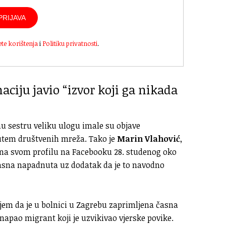
PRIJAVA
ete korištenja
i
Politiku privatnosti
.
ciju javio “izvor koji ga nikada
u sestru veliku ulogu imale su objave
putem društvenih mreža. Tako je
Marin Vlahović
,
i na svom profilu na Facebooku 28. studenog oko
 časna napadnuta uz dodatak da je to navodno
em da je u bolnici u Zagrebu zaprimljena časna
apao migrant koji je uzvikivao vjerske povike.