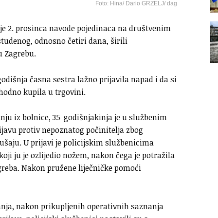
Foto: Hina/ Dario GRZELJ/ dag
je 2. prosinca navode pojedinaca na društvenim
tudenog, odnosno četiri dana, širili
u Zagrebu.
godišnja časna sestra lažno prijavila napad i da si
hodno kupila u trgovini.
anju iz bolnice, 35-godišnjakinja je u službenim
ijavu protiv nepoznatog počinitelja zbog
ušaju. U prijavi je policijskim službenicima
 koji ju je ozlijedio nožem, nakon čega je potražila
greba. Nakon pružene liječničke pomoći
anja, nakon prikupljenih operativnih saznanja