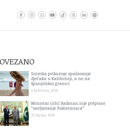
POVEZANO
Snimka prikazuje spašavanje
dječaka u Kaliforniji, a ne na
španjolskoj granici
6 kolovoza, 2026
Ministar Grlić Radman nije potpisao
“useljavanje Pakistanaca”
22 srpnja, 2026