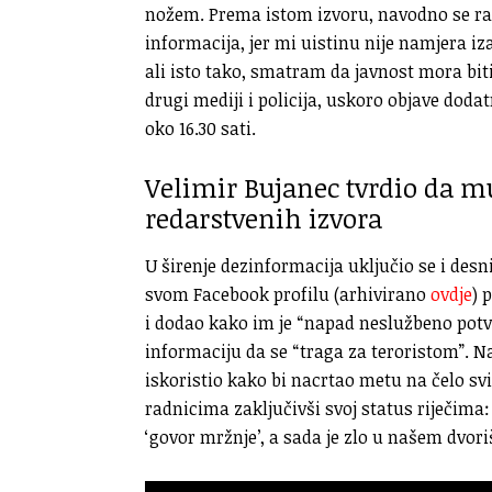
nožem. Prema istom izvoru, navodno se rad
informacija, jer mi uistinu nije namjera iz
ali isto tako, smatram da javnost mora bi
drugi mediji i policija, uskoro objave doda
oko 16.30 sati.
Velimir Bujanec tvrdio da m
redarstvenih izvora
U širenje dezinformacija uključio se i des
svom Facebook profilu (arhivirano
ovdje
) 
i dodao kako im je “napad neslužbeno potvrđ
informaciju da se “traga za teroristom”. Na
iskoristio kako bi nacrtao metu na čelo 
radnicima zaključivši svoj status riječima
‘govor mržnje’, a sada je zlo u našem dvoriš