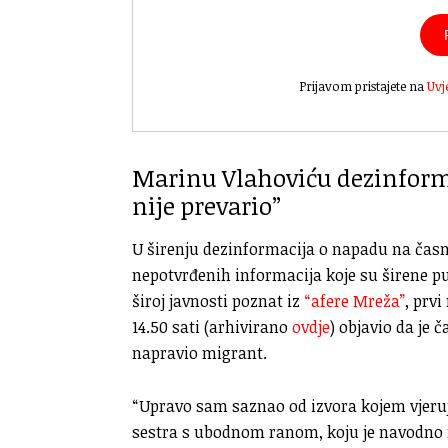
Prijavom pristajete na
Uvj
Marinu Vlahoviću dezinforma
nije prevario”
U širenju dezinformacija o napadu na časn
nepotvrđenih informacija koje su širene 
široj javnosti poznat iz
“afere Mreža”
, prv
14.50 sati (arhivirano
ovdje
) objavio da je
napravio migrant.
“Upravo sam saznao od izvora kojem vjeruj
sestra s ubodnom ranom, koju je navodno n