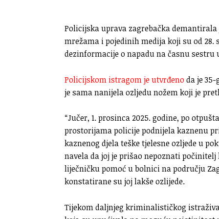
Policijska uprava zagrebačka demantirala 
mrežama i pojedinih medija koji su od 28. s
dezinformacije o napadu na časnu sestru 
Policijskom istragom je utvrđeno
da je 35-
je sama nanijela ozljedu nožem koji je pret
“Jučer, 1. prosinca 2025. godine, po otpušt
prostorijama policije podnijela kaznenu pr
kaznenog djela teške tjelesne ozljede u pok
navela da joj je prišao nepoznati počinitelj
liječničku pomoć u bolnici na području Za
konstatirane su joj lakše ozlijede.
Tijekom daljnjeg kriminalističkog istraživ