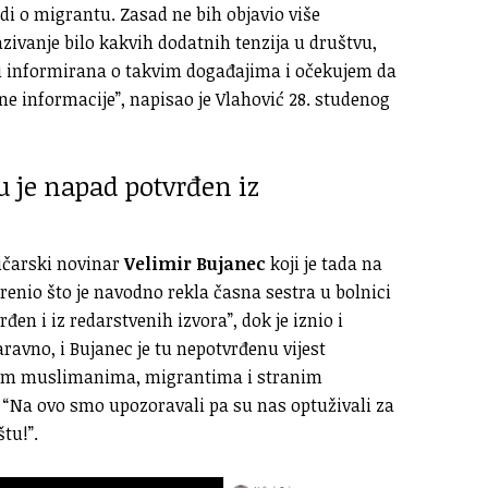
i o migrantu. Zasad ne bih objavio više
azivanje bilo kakvih dodatnih tenzija u društvu,
ti informirana o takvim događajima i očekujem da
tne informacije”, napisao je Vlahović 28. studenog
u je napad potvrđen iz
ničarski novinar
Velimir Bujanec
koji je tada na
prenio što je navodno rekla časna sestra u bolnici
en i iz redarstvenih izvora”, dok je iznio i
ravno, i Bujanec je tu nepotvrđenu vijest
svim muslimanima, migrantima i stranim
: “Na ovo smo upozoravali pa su nas optuživali za
tu!”.