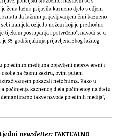
ijave, policijski službenici nastavili su s
je žena lažno prijavila kazneno djelo s ciljem
 upoznata da lažnim prijavljivanjem čini kazneno
 sebi nanijela ozljedu nožem koji je prethodno
je tijekom postupanja i potvrđeno”, navodi se u
 je 35-godišnjakinja prijavljena zbog lažnog
 pojedinim medijima objavljeni neprovjereni i
 osobe na časnu sestru, ovim putem
istraživanjem pokazali netočnima. Kako u
ja počinjenja kaznenog djela počinjenog na štetu
ti demantiramo takve navode pojedinih medija”,
 tjedni
newsletter:
FAKTUALNO