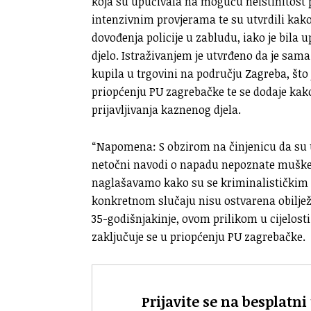
koja su upućivala na moguću neistinitost pr
intenzivnim provjerama te su utvrdili kako 
dovođenja policije u zabludu, iako je bila
djelo. Istraživanjem je utvrđeno da je sama
kupila u trgovini na području Zagreba, što 
priopćenju PU zagrebačke te se dodaje kako
prijavljivanja kaznenog djela.
“Napomena: S obzirom na činjenicu da su u
netočni navodi o napadu nepoznate muške
naglašavamo kako su se kriminalističkim 
konkretnom slučaju nisu ostvarena obiljež
35-godišnjakinje, ovom prilikom u cijelos
zaključuje se u priopćenju PU zagrebačke.
Prijavite se na besplatni