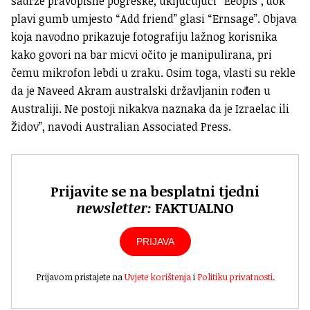
sadrže pravopisne pogreške, uključujući “Eeopis”, dok
plavi gumb umjesto “Add friend” glasi “Ernsage”. Objava
koja navodno prikazuje fotografiju lažnog korisnika
kako govori na bar micvi očito je manipulirana, pri
čemu mikrofon lebdi u zraku. Osim toga, vlasti su rekle
da je Naveed Akram australski državljanin rođen u
Australiji. Ne postoji nikakva naznaka da je Izraelac ili
Židov”, navodi Australian Associated Press.
Prijavite se na besplatni tjedni
newsletter:
FAKTUALNO
PRIJAVA
Prijavom pristajete na
Uvjete korištenja
i
Politiku privatnosti
.