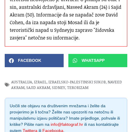
sin, australski državljani, Naveed Akram (24) i Sajid 
Akram (50). Informacije da se napadač zove David 
Cohen, da iza napada stoji Mosad ili da je 
teroristički napad u Sydneyju zapravo "židovska 
zavjera" netočne su informacije.
FACEBOOK
WHATSAPP
AUSTRALIJA
,
IZRAEL
,
IZRAELSKO-PALESTINSKI SUKOB
,
NAVEED
AKRAM
,
SAJID AKRAM
,
SIDNEY
,
TERORIZAM
Uočili ste objavu na društvenim mrežama i želite da
provjerimo je li točna? Želite nas upozoriti na netočnu ili
manipulativnu izjavu političara? Imate prijedloge, pohvale ili
kritike? Pišite nam na
info@faktograf.hr
ili nas kontaktirajte
putem
Twittera
ili
Facebooka
.