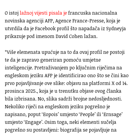
O istoj
lažnoj vijesti pisala je
francuska nacionalna
novinska agenciji AFP, Agence France-Presse, koja je
utvrdila da je Facebook profil što napadača iz Sydneyja
prikazuje pod imenom David Cohen lažan.
“Više elemenata upućuje na to da ovaj profil ne postoji
te da je zapravo generiran pomoću umjetne
inteligencije. Pretraživanjem po ključnim riječima na
engleskom jeziku AFP je identificirao ono što se čini kao
prvo pojavljivanje ove slike: objavu na platformi X od 14.
prosinca 2025., koja je u trenutku objave ovog članka
bila izbrisana. No, slika sadrži brojne nedosljednosti.
Nekoliko riječi na engleskom jeziku pogrešno je
napisano, poput ‘Eopois’ umjesto ‘People’ ili ‘Ernsage’
umjesto ‘Engage’. Osim toga, neki elementi sučelja
pogrešno su postavljeni: biografija se pojavljuje na