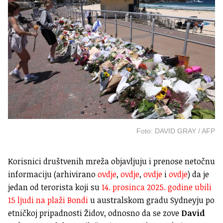
Foto: DAVID GRAY / AFP
Korisnici društvenih mreža objavljuju i prenose netočnu
informaciju (arhivirano
ovdje
,
ovdje
,
ovdje
i
ovdje
) da je
jedan od terorista koji su
14. prosinca 2025. godine ubili
15 ljudi na plaži Bondi
u australskom gradu Sydneyju po
etničkoj pripadnosti Židov, odnosno da se zove
David