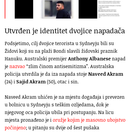
Utvrđen je identitet dvojice napadača
Podsjetimo, cilj dvojice terorista u Sydneyju bili su
Židovi koji su na plaži Bondi slavili židovski praznik
Hanuku. Australski premijer
Anthony Albanese
napad
je
nazvao
“zlim činom antisemitizma”. Australska
policija utvrdila je da iza napada stoje
Naveed Akram
(24) i
Sajid Akram
(50), otac i sin.
Naveed Akram uhićen je na mjestu događaja i prevezen
u bolnicu u Sydneyju s teškim ozljedama, dok je
njegovog oca policija ubila pri postupanju. Na licu
mjesta pronađeno je i
oružje kojim je masovno ubojstvo
počinjeno
; u pitanju su dvije od šest pušaka