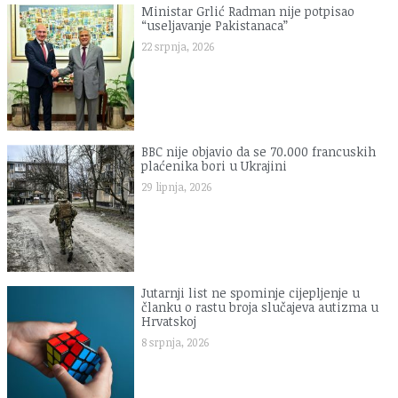
Ministar Grlić Radman nije potpisao
“useljavanje Pakistanaca”
22 srpnja, 2026
BBC nije objavio da se 70.000 francuskih
plaćenika bori u Ukrajini
29 lipnja, 2026
Jutarnji list ne spominje cijepljenje u
članku o rastu broja slučajeva autizma u
Hrvatskoj
8 srpnja, 2026