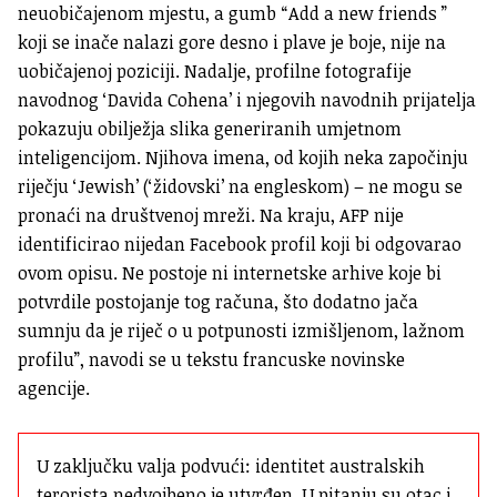
neuobičajenom mjestu, a gumb “Add a new friends ”
koji se inače nalazi gore desno i plave je boje, nije na
uobičajenoj poziciji. Nadalje, profilne fotografije
navodnog ‘Davida Cohena’ i njegovih navodnih prijatelja
pokazuju obilježja slika generiranih umjetnom
inteligencijom. Njihova imena, od kojih neka započinju
riječju ‘Jewish’ (‘židovski’ na engleskom) – ne mogu se
pronaći na društvenoj mreži. Na kraju, AFP nije
identificirao nijedan Facebook profil koji bi odgovarao
ovom opisu. Ne postoje ni internetske arhive koje bi
potvrdile postojanje tog računa, što dodatno jača
sumnju da je riječ o u potpunosti izmišljenom, lažnom
profilu”, navodi se u tekstu francuske novinske
agencije.
U zaključku valja podvući: identitet australskih 
terorista nedvojbeno je utvrđen. U pitanju su otac i 