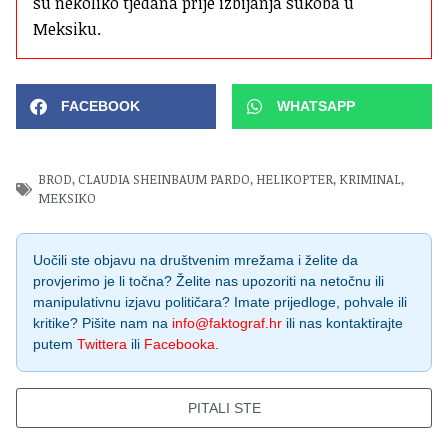
su nekoliko tjedana prije izbijanja sukoba u 
Meksiku.
FACEBOOK
WHATSAPP
BROD
,
CLAUDIA SHEINBAUM PARDO
,
HELIKOPTER
,
KRIMINAL
,
MEKSIKO
Uočili ste objavu na društvenim mrežama i želite da
provjerimo je li točna? Želite nas upozoriti na netočnu ili
manipulativnu izjavu političara? Imate prijedloge, pohvale ili
kritike? Pišite nam na
info@faktograf.hr
ili nas kontaktirajte
putem
Twittera
ili
Facebooka
.
PITALI STE