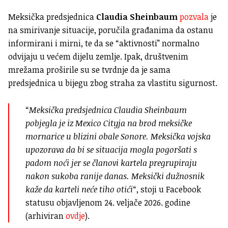
Meksička predsjednica
Claudia Sheinbaum
pozvala
je
na smirivanje situacije,
poručila građanima da ostanu
informirani i mirni, te da se “aktivnosti” normalno
odvijaju u većem dijelu zemlje. Ipak, društvenim
mrežama proširile su se tvrdnje da je sama
predsjednica u bijegu zbog straha za vlastitu sigurnost.
“
Meksička predsjednica Claudia Sheinbaum
pobjegla je iz Mexico Cityja na brod meksičke
mornarice u blizini obale Sonore. Meksička vojska
upozorava da bi se situacija mogla pogoršati s
padom noći jer se članovi kartela pregrupiraju
nakon sukoba ranije danas. Meksički dužnosnik
kaže da karteli neće tiho otići
“, stoji u Facebook
statusu objavljenom 24. veljače 2026. godine
(arhiviran
ovdje
).