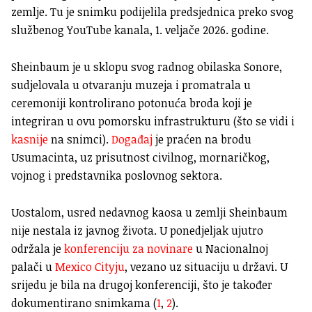
zemlje. Tu je snimku podijelila predsjednica preko svog
službenog YouTube kanala, 1. veljače 2026. godine.
Sheinbaum je u sklopu svog radnog obilaska Sonore,
sudjelovala u otvaranju muzeja i promatrala u
ceremoniji kontrolirano potonuća broda koji je
integriran u ovu pomorsku infrastrukturu (što se vidi i
kasnije
na snimci).
Događaj
je praćen na brodu
Usumacinta, uz prisutnost civilnog, mornaričkog,
vojnog i predstavnika poslovnog sektora.
Uostalom, usred nedavnog kaosa u zemlji Sheinbaum
nije nestala iz javnog života. U ponedjeljak ujutro
održala je
konferenciju za novinare
u Nacionalnoj
palači u
Mexico Cityju
, vezano uz situaciju u državi. U
srijedu je bila na drugoj konferenciji, što je također
dokumentirano snimkama (
1
,
2
).