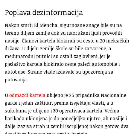
Poplava dezinformacija
Nakon smrti El Mencha, sigurnosne snage bile su na
terenu diljem zemlje dok su naoružani ljudi provodili
nasilje.
Članovi kartela blokirali su ceste u 20 meksičkih
država.
U dijelu zemlje škole su bile zatvorene, a
međunarodni putnici su ostali zaglavljeni, jer je
pješaštvo kartela blokiralo ceste paleći automobile i
autobuse. Strane vlade izdavale su upozorenja za
putovanja.
U
odmazdi kartela
ubijeno je 25 pripadnika Nacionalne
garde i jedan zaštitar, prema izvještaju vlasti,
a u
sukobima je ubijeno i
30 operativaca kartela.
Većina
barikada uklonjena je do ponedjeljka ujutro, ali nasilje i
dalje izaziva strah u zemlji iscrpljenoj nakon gotovo dva