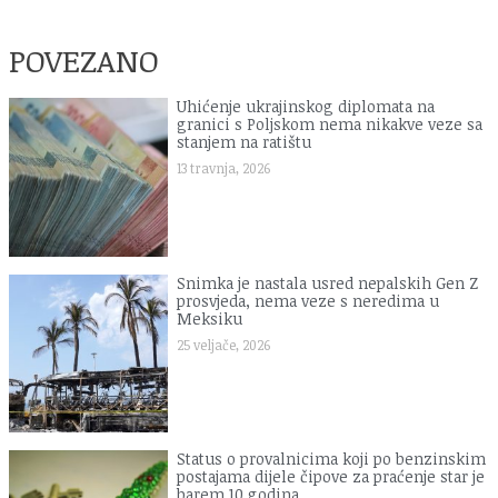
POVEZANO
Uhićenje ukrajinskog diplomata na
granici s Poljskom nema nikakve veze sa
stanjem na ratištu
13 travnja, 2026
Snimka je nastala usred nepalskih Gen Z
prosvjeda, nema veze s neredima u
Meksiku
25 veljače, 2026
Status o provalnicima koji po benzinskim
postajama dijele čipove za praćenje star je
barem 10 godina