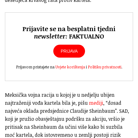
desetljeća krvavog rata protiv kartela.
Prijavite se na besplatni tjedni
newsletter:
FAKTUALNO
PRIJAVA
Prijavom pristajete na
Uvjete korištenja
i
Politiku privatnosti
.
Meksička vojna racija u kojoj je u nedjelju ubijen
najtraženiji vođa kartela bila je, pišu
mediji
, “dosad
najveća oklada predsjednice Claudije Sheinbaum”. SAD,
koji je pružio obavještajnu podršku za akciju, vršio je
pritisak na Sheinbaum da učini više kako bi suzbila
moć kartela, dok istovremeno u zemlji postoji rizik