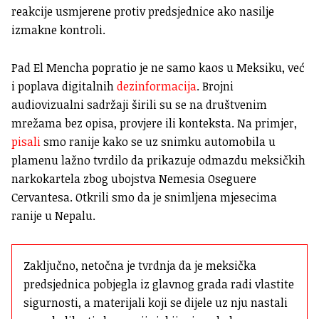
reakcije usmjerene protiv predsjednice ako nasilje
izmakne kontroli.
Pad El Mencha popratio je ne samo kaos u Meksiku, već
i poplava digitalnih
dezinformacija
.
Brojni
audiovizualni sadržaji širili su se na društvenim
mrežama bez opisa, provjere ili konteksta.
Na primjer,
pisali
smo ranije kako se uz snimku automobila u
plamenu lažno tvrdilo da prikazuje odmazdu meksičkih
narkokartela zbog ubojstva Nemesia Oseguere
Cervantesa. Otkrili smo da je snimljena mjesecima
ranije u Nepalu.
Zaključno, netočna je tvrdnja da je meksička 
predsjednica pobjegla iz glavnog grada radi vlastite 
sigurnosti, a materijali koji se dijele uz nju nastali 