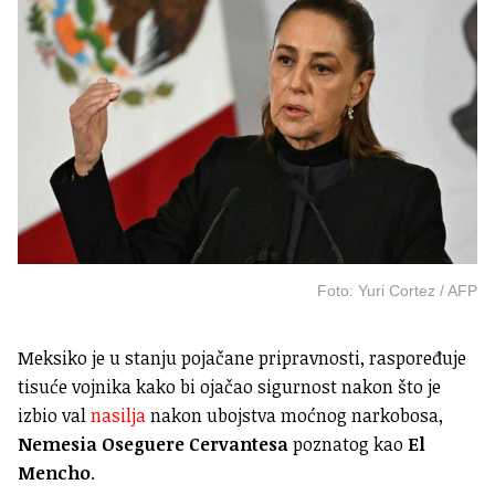
Foto: Yuri Cortez / AFP
Meksiko je u stanju pojačane pripravnosti, raspoređuje
tisuće vojnika kako bi ojačao sigurnost nakon što je
izbio val
nasilja
nakon ubojstva moćnog narkobosa,
Nemesia Oseguere Cervantesa
poznatog kao
El
Mencho
.