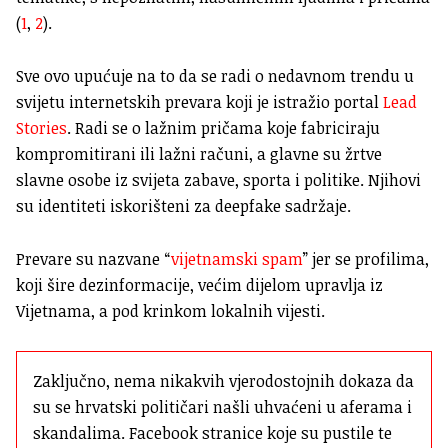
(
1
,
2
).
Sve ovo upućuje na to da se radi o nedavnom trendu u
svijetu internetskih prevara koji je istražio portal
Lead
Stories
. Radi se o lažnim pričama koje fabriciraju
kompromitirani ili lažni računi, a glavne su žrtve
slavne osobe iz svijeta zabave, sporta i politike. Njihovi
su identiteti iskorišteni za deepfake sadržaje.
Prevare su nazvane “
vijetnamski spam
” jer se profilima,
koji šire dezinformacije, većim dijelom upravlja iz
Vijetnama, a pod krinkom lokalnih vijesti.
Zaključno, nema nikakvih vjerodostojnih dokaza da 
su se hrvatski političari našli uhvaćeni u aferama i 
skandalima. Facebook stranice koje su pustile te 