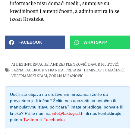
informacije nisu domaći mediji, sumnjive su 
kredibilnosti i autentičnosti, a administrira ih se 
izvan Hrvatske.
FACEBOOK
WHATSAPP
AI DEZINFORMACIJE
,
ANDREJ PLENKOVIĆ
,
DAVOR FILIPOVIĆ
,
LAŽNA FACEBOOK STRANICA
,
PREVARA
,
TOMISLAV TOMAŠEVIĆ
,
VIJETNAMSKI SPAM
,
ZORAN MILANOVIĆ
Uočili ste objavu na društvenim mrežama i želite da
provjerimo je li točna? Želite nas upozoriti na netočnu ili
manipulativnu izjavu političara? Imate prijedloge, pohvale ili
kritike? Pišite nam na
info@faktograf.hr
ili nas kontaktirajte
putem
Twittera
ili
Facebooka
.