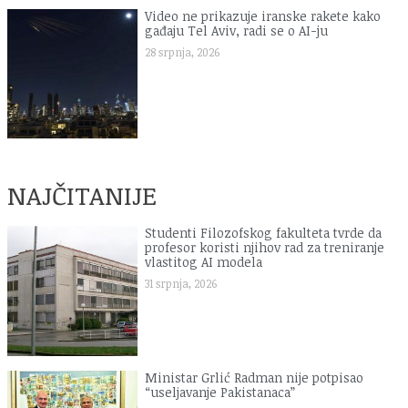
Video ne prikazuje iranske rakete kako
gađaju Tel Aviv, radi se o AI-ju
28 srpnja, 2026
NAJČITANIJE
Studenti Filozofskog fakulteta tvrde da
profesor koristi njihov rad za treniranje
vlastitog AI modela
31 srpnja, 2026
Ministar Grlić Radman nije potpisao
“useljavanje Pakistanaca”