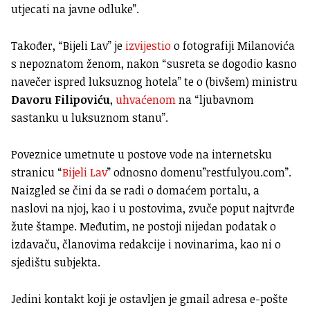
utjecati na javne odluke”.
Također, “Bijeli Lav” je
izvijestio
o fotografiji Milanovića
s nepoznatom ženom, nakon “susreta se dogodio kasno
navečer ispred luksuznog hotela” te o (bivšem) ministru
Davoru Filipoviću
,
uhvaćenom
na “ljubavnom
sastanku u luksuznom stanu”.
Poveznice umetnute u postove vode na internetsku
stranicu “
Bijeli Lav
” odnosno domenu”restfulyou.com”.
Naizgled se čini da se radi o domaćem portalu, a
naslovi na njoj, kao i u postovima, zvuče poput najtvrđe
žute štampe. Međutim, ne postoji nijedan podatak o
izdavaču, članovima redakcije i novinarima, kao ni o
sjedištu subjekta.
Jedini kontakt koji je ostavljen je gmail adresa e-pošte