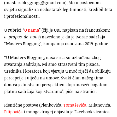
(
mastersbloggingg@gmail.com
), što u poslovnom
svijetu
signalizira nedostatak legitimnosti, kredibiliteta
i profesionalnosti.
U rubrici “
O nama
” (čiji je URL napisan na francuskom:
a-propos-de-nous
) navedeno je da je tvorac sadržaja
“Masters Blogging”, kompanija osnovana 2019. godine.
“U Masters Blogging, naša srca su uzbuđena zbog
stvaranja sadržaja. Mi smo strastveni tim pisaca,
urednika i kreatora koji vjeruju u moć riječi da oblikuju
percepcije i utječu na umove. Svaki član našeg tima
donosi jedinstvenu perspektivu, doprinoseći bogatom
platnu sadržaja koji stvaramo”, piše na stranici.
Identične postove (Plenkovića,
Tomaševića
, Milanovića,
Filipovića
i mnoge druge) objavila je Facebook stranica