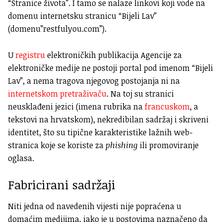
“Stranice života”. I tamo se nalaze linkovi koji vode na
domenu internetsku stranicu “Bijeli Lav”
(domenu”restfulyou.com”).
U
registru
elektroničkih publikacija Agencije za
elektroničke medije ne postoji portal pod imenom “Bijeli
Lav”, a nema tragova njegovog postojanja ni na
internetskom pretraživaču
.
Na toj su stranici
neusklađeni jezici (imena rubrika na
francuskom
, a
tekstovi na hrvatskom), nekredibilan sadržaj i skriveni
identitet, što su tipične karakteristike lažnih web-
stranica koje se koriste za
phishing
ili promoviranje
oglasa.
Fabricirani sadržaji
Niti jedna od navedenih vijesti nije popraćena u
domaćim medijima, iako je u postovima naznačeno da