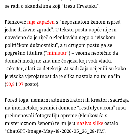
se radi o skandalima koji “tresu Hrvatsku”.
Plenković
nije zapažen
s “nepoznatom ženom ispred
jedne državne zgrade”. U tekstu posta uopće nije ni
navedeno da je riječ o Plenkoviću nego o “visokom
političkom dužnosniku”, a u drugom postu ga se
pogrešno titulira (“
ministar
“) – veoma neobično da
domaći medij ne zna ime čovjeka koji vodi vladu.
Također, alati za detekciju AI sadržaja ocijenili su kako
je visoka vjerojatnost da je slika nastala na taj način
(
99,8
i
97
posto).
Pored toga, nemarni administratori ili kreatori sadržaja
na internetskoj stranici domene “restfulyou.com” nisu
preimenovali fotografiju opreme (Plenkovića s
misterioznom ženom) te im je u
nazivu slike
ostalo
“ChatGPT-Image-May-18-2026-05_26_28-PM”.