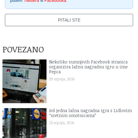
putem
Twittera
ili
Facebooka
.
PITALI STE
POVEZANO
Nekoliko sumnjivih Facebook stranica
organizira lažnu nagradnu igru u ime
Pepca
29 srpnja, 2026
Još jedna lažna nagradna igra s Lidlovim
“sretnim omotnicama”
22 srpnja, 2026