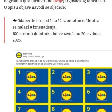
nagradna igra (arhivirano
ovdje
) trgovačkog lanca Lidl.
U opisu objave navodi se sljedeće:
📢 Odaberite broj od 1 do 12 iz omotnice. Unutra
se nalazi 8 iznenađenja.
100 sretnih dobitnika bit će izvučeno 20. svibnja
2026.