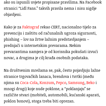
ako su ispunili uvjete propisane pravilima. Na Facebook
stranici “Lidl Fans.” takvih pravila nema i nisu nigdje
objavljeni.
Kako je za
Faktograf
rekao CERT, nacionalno tijelo za
prevenciju i zaštitu od računalnih ugroza sigurnosti,
phishing – lov na žrtve lažnim predstavljanjem –
prednjači u internetskim prevarama. Nekim
prevarantima namjera je od korisnika pokušati izvući
novac, a drugima je cilj krađa osobnih podataka.
Na društvenim mrežama se, pak, često pojavljuju lažne
stranice trgovačkih lanaca, brendova i tvrtki (među
njima su
Coca-Cola
,
Konzum
,
Pepco
,
Samsung
,
Beko
i
mnogi drugi) koje nude poklone, a “poklanjaju” se
različite stvari (mobiteli, automobili, kućanski aparati,
poklon bonovi), stoga treba biti oprezan.