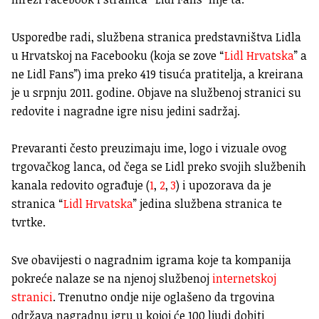
Usporedbe radi, službena stranica predstavništva Lidla
u Hrvatskoj na Facebooku (koja se zove “
Lidl Hrvatska
” a
ne Lidl Fans”) ima preko 419 tisuća pratitelja, a kreirana
je u srpnju 2011. godine. Objave na službenoj stranici su
redovite i nagradne igre nisu jedini sadržaj.
Prevaranti često preuzimaju ime, logo i vizuale ovog
trgovačkog lanca, od čega se Lidl preko svojih službenih
kanala redovito ograđuje (
1
,
2
,
3
) i upozorava da je
stranica “
Lidl Hrvatska
” jedina službena stranica te
tvrtke.
Sve obavijesti o nagradnim igrama koje ta kompanija
pokreće nalaze se na njenoj službenoj
internetskoj
stranici
. Trenutno ondje nije oglašeno da trgovina
održava nagradnu igru u kojoj će 100 ljudi dobiti