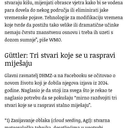
stvaraju kišu, mijenjati obrasce vjetra kako bi se vodena
para dovela do nekog područja ili eliminirati jake
vremenske pojave. Tehnologije za modifikaciju vremena
koje tvrde da postižu tako velike ili dramatične učinke
nemaju čvrstu znanstvenu osnovu i treba ih uzeti s
dozom sumnje”, piše WMO.
Güttler: Tri stvari koje se u raspravi
miješaju
Glavni ravnatelj DHMZ-a na Facebooku se očitovao o
novom životu koji je dobila njegova izjava iz 2024.
godine. Naglasio je da stoji iza svega što je rekao te
naglasio potrebu da se pokušaju “mirno razdvojiti tri
stvari koje se u raspravi stalno miješaju”.
“1) Zasijavanje oblaka (
cloud seeding
, AgI): stvarna
meteorološka tehnika, desetljećima u upotrebi,