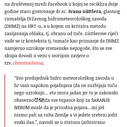
na društvenoj mreži Facebook u kojoj se reciklira dvije
godine staro gostovanje dr.sc.
Ivana Güttlera
, glavnog
ravnatelja Državnog hidrometeorološkog zavoda
(DHMZ) na HRT-u, a u kojem on kritizira metodu
zasijavanja oblaka, tj. obranu od tuče. Güttlerove riječi
vade se iz konteksta tj. tumače kao priznanje da DHMZ
namjerno uzrokuje vremenske nepogode, što se sve
skupa dovodi u vezu s teorijom zavjere o
tzv.
chemtrailsima
.
“Evo predsjednik hidro meteorološkog zavoda u
hr vam napokon pojašnjava (da ne suzbijaju tuču
nego uzrokuju… eto mora jadan jer to je zakonski
obavezno😈🤡)Za sve tupavce koji za ŠARANJE
NEBOM misle da je prirodna pojava…mi još
nismo pali sa ruba Zemlje a vi jedete srebrni jodit
svaki dan.”, navodi se u statusu (arhivirano