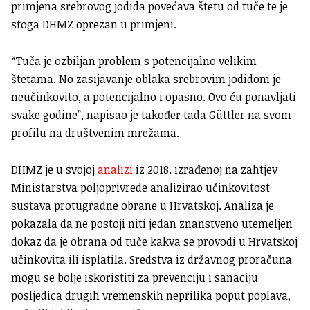
primjena srebrovog jodida povećava štetu od tuče te je
stoga DHMZ oprezan u primjeni.
“Tuča je ozbiljan problem s potencijalno velikim
štetama. No zasijavanje oblaka srebrovim jodidom je
neučinkovito, a potencijalno i opasno. Ovo ću ponavljati
svake godine”, napisao je također tada Güttler na svom
profilu na društvenim mrežama.
DHMZ je u svojoj
analizi
iz 2018. izrađenoj na zahtjev
Ministarstva poljoprivrede analizirao učinkovitost
sustava protugradne obrane u Hrvatskoj. Analiza je
pokazala da ne postoji niti jedan znanstveno utemeljen
dokaz da je obrana od tuče kakva se provodi u Hrvatskoj
učinkovita ili isplatila. Sredstva iz državnog proračuna
mogu se bolje iskoristiti za prevenciju i sanaciju
posljedica drugih vremenskih neprilika poput poplava,