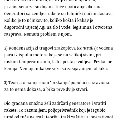
prvenstveno za suzbijanje tuče i poticanje oborina.
Generatori sa zemlje i rakete su tehnički načini dostave.
Koliko je to učinkovito, koliko košta i kakav je
dugoročni utjecaj AgI na tlo i vode: legitimna i otvorena
rasprava. Nemam problem s njom.
2) Kondenzacijski tragovi zrakoplova (
contrails
): vodena
para iz ispuha motora koja se na velikoj visini, pri
niskim temperaturama, ledi i postaje vidljiva. Fizika, ne
kemija. Nemaju nikakve veze sa zasijavanjem oblaka.
3) Teorija o namjernom ‘prskanju’ populacije iz aviona:
za to nema dokaza, a brka prve dvije stvari.
Dio građana snažno želi zadržati generatore i vratiti
rakete. To razumijem; poljoprivrednik koji je izgubio
urod od tuče ne traži teoriju, traži zaštitu. O operativnoj