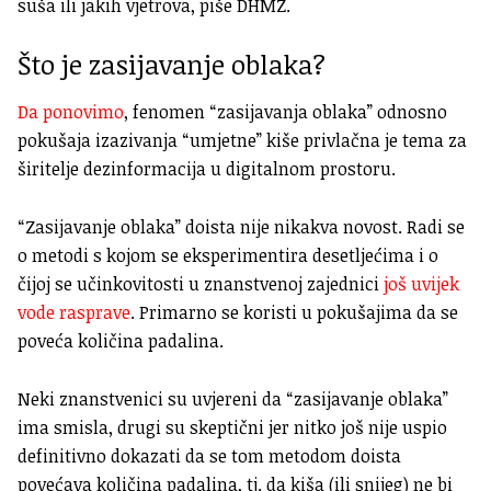
suša ili jakih vjetrova, piše DHMZ.
Što je zasijavanje oblaka?
Da ponovimo
, fenomen “zasijavanja oblaka” odnosno
pokušaja izazivanja “umjetne” kiše privlačna je tema za
širitelje dezinformacija u digitalnom prostoru.
“Zasijavanje oblaka” doista nije nikakva novost. Radi se
o metodi s kojom se eksperimentira desetljećima i o
čijoj se učinkovitosti u znanstvenoj zajednici
još uvijek
vode rasprave
. Primarno se koristi u pokušajima da se
poveća količina padalina.
Neki znanstvenici su uvjereni da “zasijavanje oblaka”
ima smisla, drugi su skeptični jer nitko još nije uspio
definitivno dokazati da se tom metodom doista
povećava količina padalina, tj. da kiša (ili snijeg) ne bi