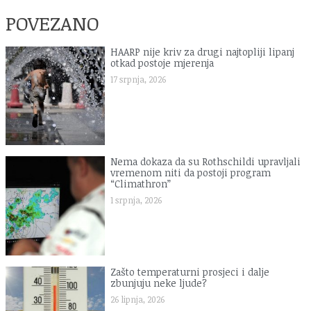
POVEZANO
HAARP nije kriv za drugi najtopliji lipanj
otkad postoje mjerenja
17 srpnja, 2026
Nema dokaza da su Rothschildi upravljali
vremenom niti da postoji program
“Climathron”
1 srpnja, 2026
Zašto temperaturni prosjeci i dalje
zbunjuju neke ljude?
26 lipnja, 2026