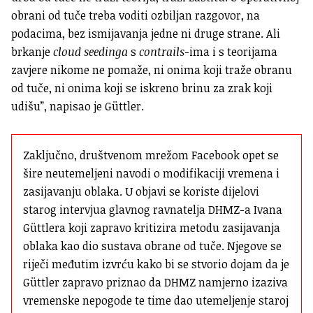
obrani od tuče treba voditi ozbiljan razgovor, na
podacima, bez ismijavanja jedne ni druge strane. Ali
brkanje
cloud seedinga
s
contrails
-ima i s teorijama
zavjere nikome ne pomaže, ni onima koji traže obranu
od tuče, ni onima koji se iskreno brinu za zrak koji
udišu”, napisao je Güttler.
Zaključno, društvenom mrežom Facebook opet se 
šire neutemeljeni navodi o modifikaciji vremena i 
zasijavanju oblaka. U objavi se koriste dijelovi 
starog intervjua glavnog ravnatelja DHMZ-a Ivana 
Güttlera koji zapravo kritizira metodu zasijavanja 
oblaka kao dio sustava obrane od tuče. Njegove se 
riječi međutim izvrću kako bi se stvorio dojam da je 
Güttler zapravo priznao da DHMZ namjerno izaziva 
vremenske nepogode te time dao utemeljenje staroj 