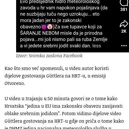
Izvor: Snimka zaslona Facebook
Kao što smo već spomenuli, u videu autor koristi
dijelove gostovanja Güttlera na HRT-u, u emisiji
Otvoreno.
U videu u trajanju 4:50 minuta govori se o tome kako
Hrvatska “jedina u EU ima zakonsku obavezu zasijavati
oblake srebrnim jodidom”. Potom vidimo dijelove video
Güttlera gostovanja na HRT-u gdje on priča o tome kako
je DHMZ jedina nacionalna meteorološka služba u