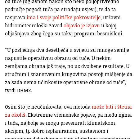
od tuče (uglavnom nakon što neko poljoprivredno
područje pogodi tuča pa stradaju usjevi), te da ta
rasprava
ima i svoje političke pokrovitelje
, Državni
hidrometeorološki zavod
objavio je izjavu
u kojoj
objašnjava zbog čega su takvi programi besmisleni.
“U posljednja dva desetljeća u svijetu su mnoge zemlje
napustile operativnu obranu od tuče. U nekim
zemljama obrana još traje, no uz dvojbene rezultate. U
stručnim i znanstvenim krugovima postoji mišljenje da
za sada nema učinkovite operativne obrane od tuče”,
tvrdi DHMZ.
Osim što je neučinkovita, ova metoda
može biti i štetna
za okoliš
. Ekstremne vremenske pojave, pa među njima
i tuča, najbolje se mogu prevenirati klimatskom
akcijom, tj. dobro isplaniranom, sustavnom i
postupnom dekarbonizacijom globalnog gospodarstva.