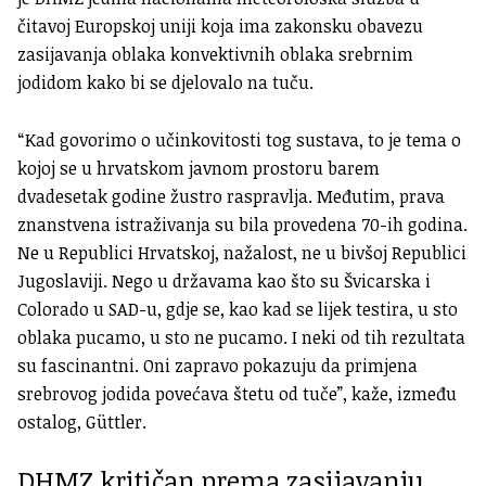
čitavoj Europskoj uniji koja ima zakonsku obavezu
zasijavanja oblaka konvektivnih oblaka srebrnim
jodidom kako bi se djelovalo na tuču.
“Kad govorimo o učinkovitosti tog sustava, to je tema o
kojoj se u hrvatskom javnom prostoru barem
dvadesetak godine žustro raspravlja. Međutim, prava
znanstvena istraživanja su bila provedena 70-ih godina.
Ne u Republici Hrvatskoj, nažalost, ne u bivšoj Republici
Jugoslaviji. Nego u državama kao što su Švicarska i
Colorado u SAD-u, gdje se, kao kad se lijek testira, u sto
oblaka pucamo, u sto ne pucamo. I neki od tih rezultata
su fascinantni. Oni zapravo pokazuju da primjena
srebrovog jodida povećava štetu od tuče”, kaže, između
ostalog, Güttler.
DHMZ kritičan prema zasijavanju