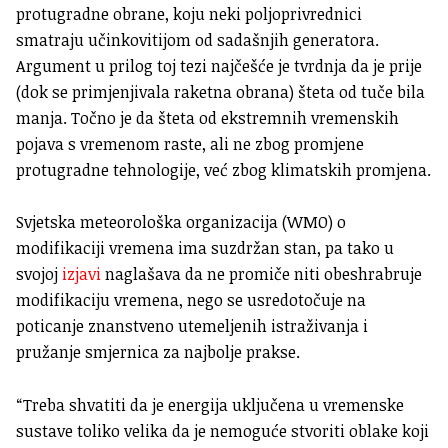
protugradne obrane, koju neki poljoprivrednici
smatraju učinkovitijom od sadašnjih generatora.
Argument u prilog toj tezi najčešće je tvrdnja da je prije
(dok se primjenjivala raketna obrana) šteta od tuče bila
manja. Točno je da šteta od ekstremnih vremenskih
pojava s vremenom raste, ali ne zbog promjene
protugradne tehnologije, već zbog klimatskih promjena.
Svjetska meteorološka organizacija (WMO) o
modifikaciji vremena ima suzdržan stan, pa tako u
svojoj
izjavi
naglašava da ne promiče niti obeshrabruje
modifikaciju vremena, nego se usredotočuje na
poticanje znanstveno utemeljenih istraživanja i
pružanje smjernica za najbolje prakse.
“Treba shvatiti da je energija uključena u vremenske
sustave toliko velika da je nemoguće stvoriti oblake koji