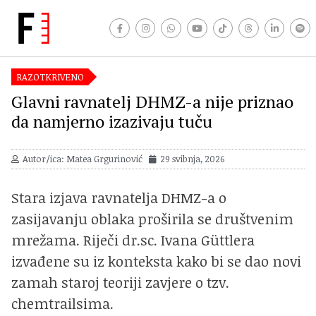
RAZOTKRIVENO
Glavni ravnatelj DHMZ-a nije priznao
da namjerno izazivaju tuču
Autor/ica: Matea Grgurinović
29 svibnja, 2026
Stara izjava ravnatelja DHMZ-a o
zasijavanju oblaka proširila se društvenim
mrežama. Riječi dr.sc. Ivana Güttlera
izvađene su iz konteksta kako bi se dao novi
zamah staroj teoriji zavjere o tzv.
chemtrailsima.