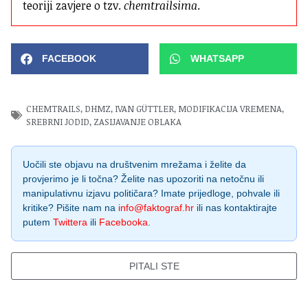
teoriji zavjere o tzv. 
chemtrailsima
.
FACEBOOK
WHATSAPP
CHEMTRAILS
,
DHMZ
,
IVAN GÜTTLER
,
MODIFIKACIJA VREMENA
,
SREBRNI JODID
,
ZASIJAVANJE OBLAKA
Uočili ste objavu na društvenim mrežama i želite da
provjerimo je li točna? Želite nas upozoriti na netočnu ili
manipulativnu izjavu političara? Imate prijedloge, pohvale ili
kritike? Pišite nam na
info@faktograf.hr
ili nas kontaktirajte
putem
Twittera
ili
Facebooka
.
PITALI STE