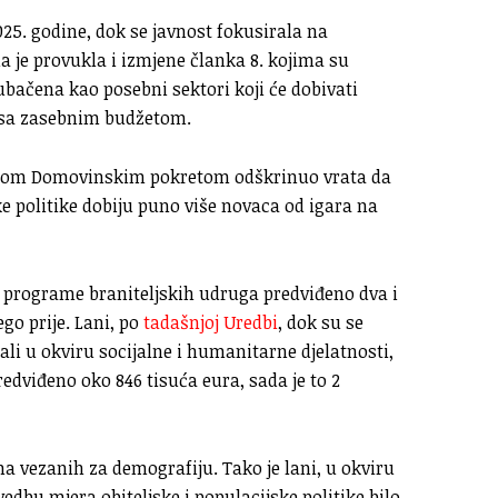
025. godine, dok se javnost fokusirala na
a je provukla i izmjene članka 8. kojima su
bačena kao posebni sektori koji će dobivati
, sa zasebnim budžetom.
nerom Domovinskim pokretom odškrinuo vrata da
ke politike dobiju puno više novaca od igara na
a programe braniteljskih udruga predviđeno dva i
go prije. Lani, po
tadašnjoj Uredbi
, dok su se
ali u okviru socijalne i humanitarne djelatnosti,
edviđeno oko 846 tisuća eura, sada je to 2
ma vezanih za demografiju. Tako je lani, u okviru
dbu mjera obiteljske i populacijske politike bilo