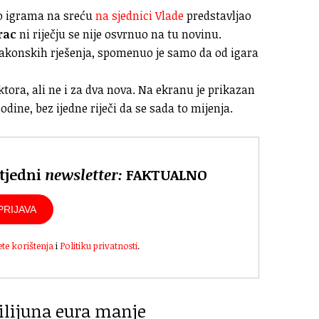
 o igrama na sreću
na sjednici Vlade
predstavljao
rac
ni riječju se nije osvrnuo na tu novinu.
 zakonskih rješenja, spomenuo je samo da od igara
tora, ali ne i za dva nova. Na ekranu je prikazan
dine, bez ijedne riječi da se sada to mijenja.
 tjedni
newsletter:
FAKTUALNO
PRIJAVA
ete korištenja
i
Politiku privatnosti
.
ilijuna eura manje