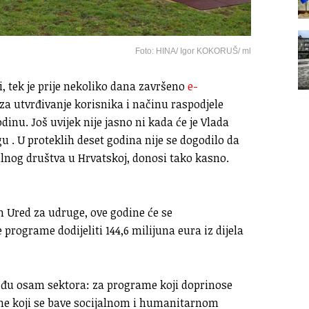
Foto: HINA/ Igor KOKORUŠ/ ml
i, tek je prije nekoliko dana završeno
e-
za utvrđivanje korisnika i načinu raspodjele
dinu. Još uvijek nije jasno ni kada će je Vlada
gu . U proteklih deset godina nije se dogodilo da
ilnog društva u Hrvatskoj, donosi tako kasno.
n Ured za udruge, ove godine će se
programe dodijeliti 144,6 milijuna eura iz dijela
eđu osam sektora: za programe koji doprinose
 one koji se bave socijalnom i humanitarnom