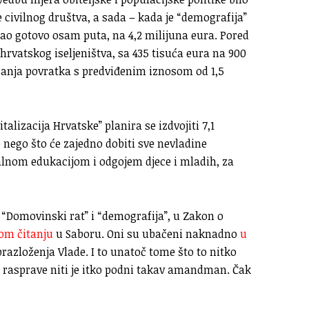
civilnog društva, a sada – kada je “demografija”
tao gotovo osam puta, na 4,2 milijuna eura. Pored
 hrvatskog iseljeništva, sa 435 tisuća eura na 900
icanja povratka s predviđenim iznosom od 1,5
lizacija Hrvatske” planira se izdvojiti 7,1
še nego što će zajedno dobiti sve nevladine
nalnom edukacijom i odgojem djece i mladih, za
 “Domovinski rat” i “demografija”, u Zakon o
om čitanju
u Saboru. Oni su ubačeni naknadno
u
razloženja Vlade. I to unatoč tome što to nitko
e rasprave niti je itko podni takav amandman. Čak