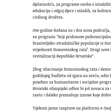
djelatnošću, za programe osoba s invalidi
edukaciju i odgoj djece i mladih, za kultu
civilnog društva.
Ove godine dodana su i dva nova područja,
su programi “koji pridonose psihosocijalno
braniteljsko-stradalničke populacije iz D
vrijednosti Domovinskog rata”. Drugi novi
revitalizaciji Republike Hrvatske“.
Zbog ubacivanja Domovinskog rata i demogra
godišnjeg budžeta od igara na sreću, udio
posebno za humanitarne i socijalne program
Hrvatski olimpijski odbor bi još novaca za
rastu i daleko premašuju iznose koje dobiv
Tijekom javne rasprave na platformi e-Savj