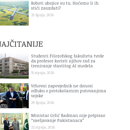
Roboti ubojice su tu. Hoćemo li ih
stići zauzdati?
25 lipnja, 2026
AJČITANIJE
Studenti Filozofskog fakulteta tvrde
da profesor koristi njihov rad za
treniranje vlastitog AI modela
31 srpnja, 2026
Vrhovni zapovjednik ne donosi
odluku o protokolarnim putovanjima
vojske
29 lipnja, 2026
Ministar Grlić Radman nije potpisao
“useljavanje Pakistanaca”
22 srpnja, 2026