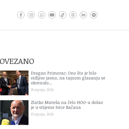
POVEZANO
Dragan Primorac: Ono što je bilo
vidljivo javno, na tajnom glasanju se
okrenulo…
31 srpnja, 2026
Zlatko Mateša na čelo HOO-a došao
je u vrijeme Ivice Račana
13 srpnja, 2026