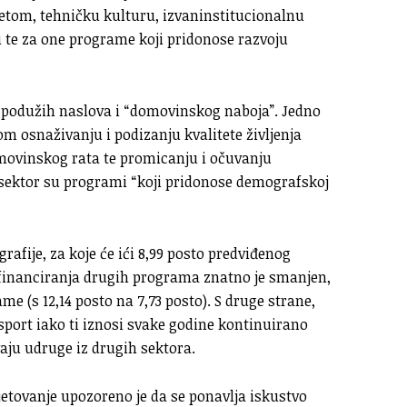
tetom, tehničku kulturu, izvaninstitucionalnu
ru te za one programe koji pridonose razvoju
 podužih naslova i “domovinskog naboja”. Jedno
m osnaživanju i podizanju kvalitete življenja
omovinskog rata te promicanju i očuvanju
 sektor su programi “koji pridonose demografskoj
fije, za koje će ići 8,99 posto predviđenog
 financiranja drugih programa znatno je smanjen,
e (s 12,14 posto na 7,73 posto). S druge strane,
 sport iako ti iznosi svake godine kontinuirano
aju udruge iz drugih sektora.
etovanje upozoreno je da se ponavlja iskustvo