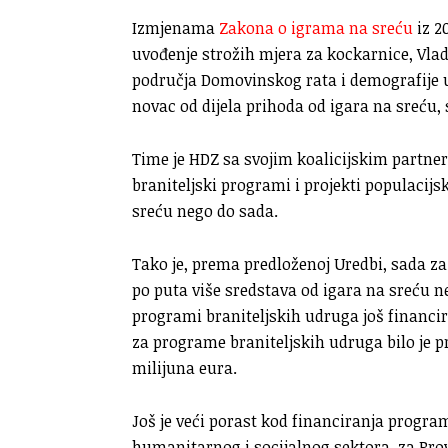
Izmjenama
Zakona o igrama na sreću
iz 2
uvođenje strožih mjera za kockarnice, Vlad
područja Domovinskog rata i demografije u
novac od dijela prihoda od igara na sreću
Time je HDZ sa svojim koalicijskim part
braniteljski programi i projekti populacijs
sreću nego do sada.
Tako je, prema predloženoj Uredbi, sada z
po puta više sredstava od igara na sreću ne
programi braniteljskih udruga još financir
za programe braniteljskih udruga bilo je pr
milijuna eura.
Još je veći porast kod financiranja progra
humanitarnog i socijalnog sektora, za Prove