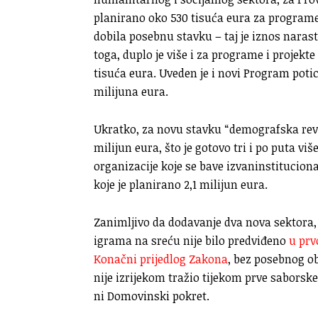
planirano oko 530 tisuća eura za programe 
dobila posebnu stavku – taj je iznos naras
toga, duplo je više i za programe i projekte
tisuća eura. Uveden je i novi Program pot
milijuna eura.
Ukratko, za novu stavku “demografska revita
milijun eura, što je gotovo tri i po puta vi
organizacije koje se bave izvaninstitucio
koje je planirano 2,1 milijun eura.
Zanimljivo da dodavanje dva nova sektora,
igrama na sreću nije bilo predviđeno
u prv
Konačni prijedlog Zakona
, bez posebnog ob
nije izrijekom tražio tijekom prve saborsk
ni Domovinski pokret.