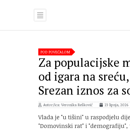
POD POVEĆALOM
Za populacijske 
od igara na sreću,
Srezan iznos za s
Autor/ica: Veronika Rešković
23 lipnja, 2026
Vlada je "u tišini" u raspodjelu di
"Domovinski rat" i "demografiju", 