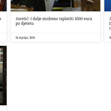
u
Juretić: I dalje možemo isplatiti 1000 eura
po djetetu
14 srpnja, 2016
1