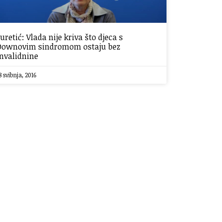
Juretić: Vlada nije kriva što djeca s
Downovim sindromom ostaju bez
invalidnine
8 svibnja, 2016