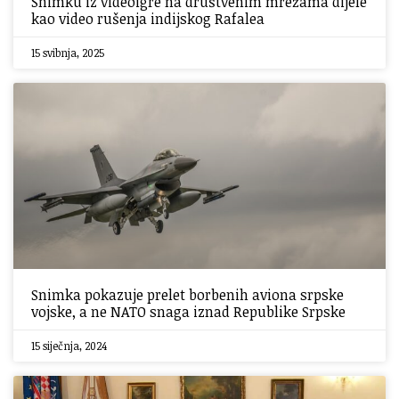
Snimku iz videoigre na društvenim mrežama dijele
kao video rušenja indijskog Rafalea
15 svibnja, 2025
Snimka pokazuje prelet borbenih aviona srpske
vojske, a ne NATO snaga iznad Republike Srpske
15 siječnja, 2024