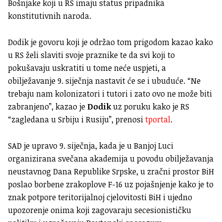
Bošnjake koji u RS imaju status pripadnika
konstitutivnih naroda.
Dodik je govoru koji je održao tom prigodom kazao kako
u RS želi slaviti svoje praznike te da svi koji to
pokušavaju uskratiti u tome neće uspjeti, a
obilježavanje 9. siječnja nastavit će se i ubuduće. “Ne
trebaju nam kolonizatori i tutori i zato ovo ne može biti
zabranjeno”, kazao je
Dodik
uz poruku kako je RS
“zagledana u Srbiju i Rusiju”, prenosi
tportal
.
SAD je upravo 9. siječnja, kada je u Banjoj Luci
organizirana svečana akademija u povodu obilježavanja
neustavnog Dana Republike Srpske, u zračni prostor BiH
poslao borbene zrakoplove F-16 uz pojašnjenje kako je to
znak potpore teritorijalnoj cjelovitosti BiH i ujedno
upozorenje onima koji zagovaraju secesionističku