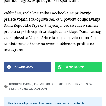
politiku i ugrožavaju Daytonski sporazum.
Zaključno, reels korisnika Facebooka ne prikazuje
prelete vojnih zrakoplova SAD-a u povodu obilježavanja
Dana Republike Srpske 9. siječnja, već se radi o snimci
preleta srpskih vojnih zrakoplova u sklopu Dana ratnog
zrakoplovstva Vojske Srbije koju je objavilo i tamošnje
Ministarstvo obrane na svom službenom profilu na
Instagramu.
FACEBOOK
WHATSAPP
BORBENI AVIONI
,
F16
,
MILORAD DODIK
,
REPUBLIKA SRPSKA
,
SRBIJA
,
VOJNI ZRAKOPLOVI
Uočili ste objavu na društvenim mrežama i želite da