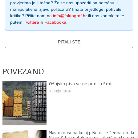
provjerimo je li točna? Želite nas upozoriti na netočnu ili
manipulativnu izjavu političara? Imate prijedloge, pohvale ili
kritike? Pišite nam na
info@faktograf.hr
ili nas kontaktirajte
putem
Twittera
ili
Facebooka
.
PITALI STE
POVEZANO
Ožujsko pivo se ne puni u Srbiji
3 lipnja, 2026
Naslovnica na kojoj piše da je Leonardo da
Vinci Srbin potekla je sa satirične stranice