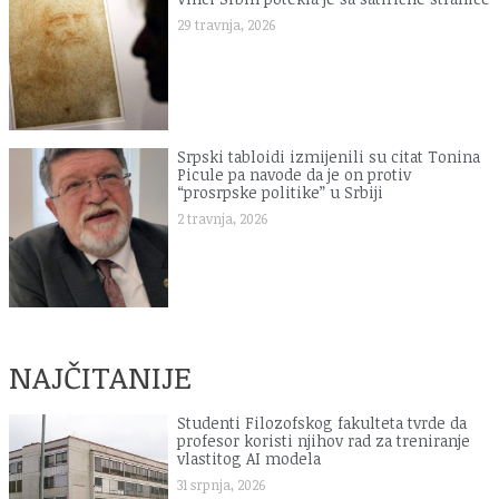
29 travnja, 2026
Srpski tabloidi izmijenili su citat Tonina
Picule pa navode da je on protiv
“prosrpske politike” u Srbiji
2 travnja, 2026
NAJČITANIJE
Studenti Filozofskog fakulteta tvrde da
profesor koristi njihov rad za treniranje
vlastitog AI modela
31 srpnja, 2026