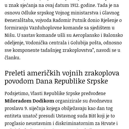
u znak sjećanja na ovaj datum 1912. godine. Tada je na
osnovu Odluke srpskog Vojnog ministarstva i Glavnog
Đeneralštaba, vojvoda Radomir Putnik donio Rješenje o
formiranju Vazduhoplovne komande sa sjedištem u
Nišu. U sastav komande ušli su Aeroplansko i Balonsko
odeljenje, Vodonička centrala i Golubija pošta, odnosno
sve komponente tadašnjeg zrakoplovstva”, navodi se u
članku.
Preleti američkih vojnih zrakoplova
povodom Dana Republike Srpske
Podsjetimo, Vlasti Republike Srpske predvođene
Miloradom Dodikom
organizirale su dvodnevnu
proslavu 9. siječnja kojega obilježavaju kao dan tog
entiteta unatoč presudi Ustavnog suda BiH koji je to
proglasio neustavnim i diskriminatornim za Hrvate i