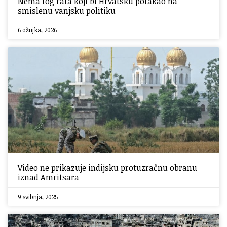
Nema tog rata koji bi Hrvatsku potakao na
smislenu vanjsku politiku
6 ožujka, 2026
Video ne prikazuje indijsku protuzračnu obranu
iznad Amritsara
9 svibnja, 2025