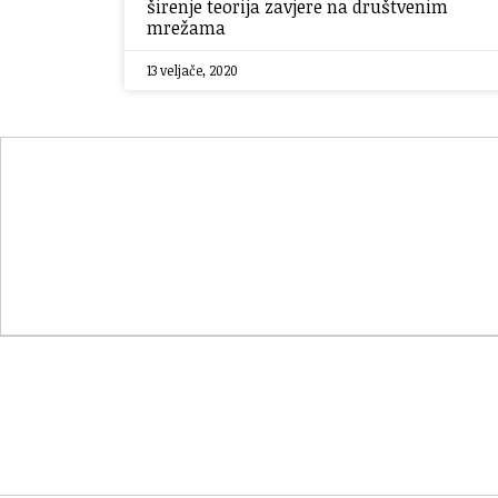
širenje teorija zavjere na društvenim
mrežama
13 veljače, 2020