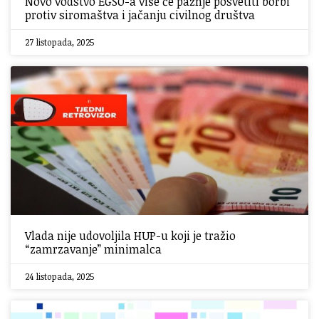
Novo vodstvo EGSO-a više će pažnje posvetiti borbi
protiv siromaštva i jačanju civilnog društva
27 listopada, 2025
Vlada nije udovoljila HUP-u koji je tražio
“zamrzavanje” minimalca
24 listopada, 2025