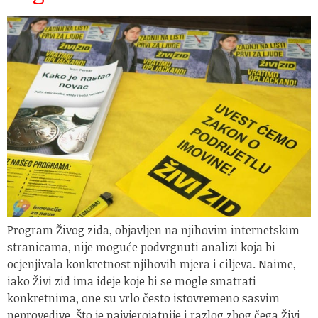
Program Živog zida, objavljen na njihovim internetskim
stranicama, nije moguće podvrgnuti analizi koja bi
ocjenjivala konkretnost njihovih mjera i ciljeva. Naime,
iako Živi zid ima ideje koje bi se mogle smatrati
konkretnima, one su vrlo često istovremeno sasvim
neprovedive. Što je najvjerojatnije i razlog zbog čega Živi