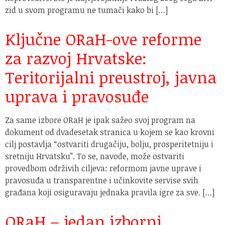
zid u svom programu ne tumači kako bi […]
Ključne ORaH-ove reforme
za razvoj Hrvatske:
Teritorijalni preustroj, javna
uprava i pravosuđe
Za same izbore ORaH je ipak sažeo svoj program na
dokument od dvadesetak stranica u kojem se kao krovni
cilj postavlja “ostvariti drugačiju, bolju, prosperitetniju i
sretniju Hrvatsku”. To se, navode, može ostvariti
provedbom održivih ciljeva: reformom javne uprave i
pravosuđa u transparentne i učinkovite servise svih
građana koji osiguravaju jednaka pravila igre za sve. […]
ORaH – jedan izborni