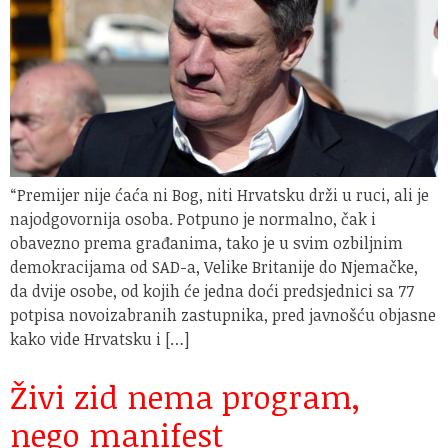
“Premijer nije ćaća ni Bog, niti Hrvatsku drži u ruci, ali je
najodgovornija osoba. Potpuno je normalno, čak i
obavezno prema građanima, tako je u svim ozbiljnim
demokracijama od SAD-a, Velike Britanije do Njemačke,
da dvije osobe, od kojih će jedna doći predsjednici sa 77
potpisa novoizabranih zastupnika, pred javnošću objasne
kako vide Hrvatsku i […]
Živi zid nema program,
nego manifest