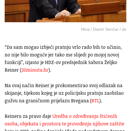
Hina / Damir Senčar / ds
“Da sam mogao izbjeći pratnju vrlo rado bih to učinio,
no nije bilo moguće jer tako me slijedi po mojoj novoj
funkciji”, izjavio je HDZ-ov predsjednik Sabora Željko
Reiner (
20minuta.hr
).
Na ovaj način Reiner je prokomentirao svoj odlazak na
skijanje, tijekom kojeg je uz policijsku pratnju zaobišao
gužvu na graničnom prijelazu Bregana (
RTL
).
Reineru za pravo daje
Uredba o određivanju štićenih
osoba, objekata i prostora te provođenju njihove zaštite