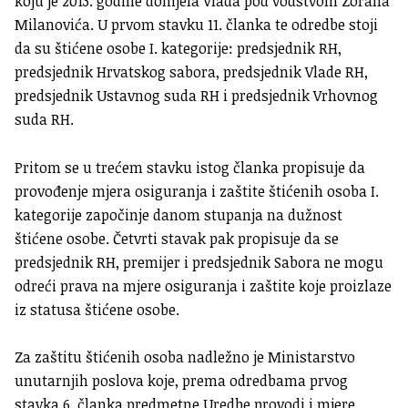
koju je 2013. godine donijela Vlada pod vodstvom Zorana
Milanovića. U prvom stavku 11. članka te odredbe stoji
da su štićene osobe I. kategorije: predsjednik RH,
predsjednik Hrvatskog sabora, predsjednik Vlade RH,
predsjednik Ustavnog suda RH i predsjednik Vrhovnog
suda RH.
Pritom se u trećem stavku istog članka propisuje da
provođenje mjera osiguranja i zaštite štićenih osoba I.
kategorije započinje danom stupanja na dužnost
štićene osobe. Četvrti stavak pak propisuje da se
predsjednik RH, premijer i predsjednik Sabora ne mogu
odreći prava na mjere osiguranja i zaštite koje proizlaze
iz statusa štićene osobe.
Za zaštitu štićenih osoba nadležno je Ministarstvo
unutarnjih poslova koje, prema odredbama prvog
stavka 6. članka predmetne Uredbe provodi i mjere