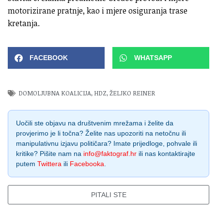
motorizirane pratnje, kao i mjere osiguranja trase
kretanja.
FACEBOOK
WHATSAPP
DOMOLJUBNA KOALICIJA
,
HDZ
,
ŽELJKO REINER
Uočili ste objavu na društvenim mrežama i želite da
provjerimo je li točna? Želite nas upozoriti na netočnu ili
manipulativnu izjavu političara? Imate prijedloge, pohvale ili
kritike? Pišite nam na
info@faktograf.hr
ili nas kontaktirajte
putem
Twittera
ili
Facebooka
.
PITALI STE