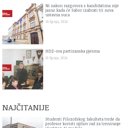
Ni nakon razgovora s kandidatima nije
jasno kada će Sabor izabrati tri nova
ustavna suca
26 lipnja, 2026
HDZ-ova partizanska pjesma
19 lipnja, 2026
NAJČITANIJE
Studenti Filozofskog fakulteta tvrde da
profesor koristi njihov rad za treniranje