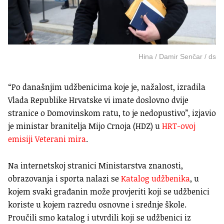
Hina / Damir Senčar / ds
“Po današnjim udžbenicima koje je, nažalost, izradila
Vlada Republike Hrvatske vi imate doslovno dvije
stranice o Domovinskom ratu, to je nedopustivo”, izjavio
je ministar branitelja Mijo Crnoja (HDZ) u
HRT-ovoj
emisiji Veterani mira
.
Na internetskoj stranici Ministarstva znanosti,
obrazovanja i sporta nalazi se
Katalog udžbenika
, u
kojem svaki građanin može provjeriti koji se udžbenici
koriste u kojem razredu osnovne i srednje škole.
Proučili smo katalog i utvrdili koji se udžbenici iz