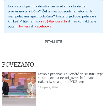
Uočili ste objavu na društvenim mrežama i želite da
provjerimo je li točna? Želite nas upozoriti na netočnu ili
manipulativnu izjavu političara? Imate prijedloge, pohvale ili
kritike? Pišite nam na
info@faktograf.hr
ili nas kontaktirajte
putem
Twittera
ili
Facebooka
.
PITALI STE
POVEZANO
Grmoja predbacuje Benčić da se udružuje
sa SDP-om, a ne odgovara bi li Most
nakon izbora opet s HDZ-om
22 srpnja, 2026