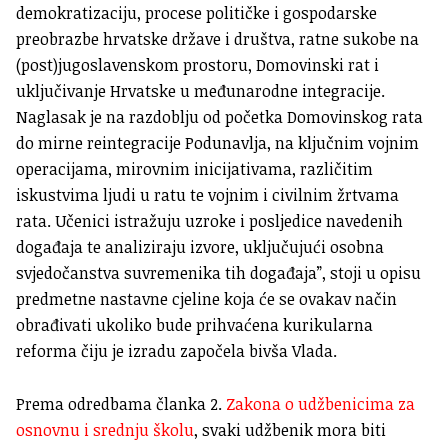
demokratizaciju, procese političke i gospodarske
preobrazbe hrvatske države i društva, ratne sukobe na
(post)jugoslavenskom prostoru, Domovinski rat i
uključivanje Hrvatske u međunarodne integracije.
Naglasak je na razdoblju od početka Domovinskog rata
do mirne reintegracije Podunavlja, na ključnim vojnim
operacijama, mirovnim inicijativama, različitim
iskustvima ljudi u ratu te vojnim i civilnim žrtvama
rata. Učenici istražuju uzroke i posljedice navedenih
događaja te analiziraju izvore, uključujući osobna
svjedočanstva suvremenika tih događaja”, stoji u opisu
predmetne nastavne cjeline koja će se ovakav način
obrađivati ukoliko bude prihvaćena kurikularna
reforma čiju je izradu započela bivša Vlada.
Prema odredbama članka 2.
Zakona o udžbenicima za
osnovnu i srednju školu
, svaki udžbenik mora biti