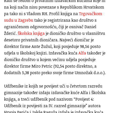
Radi se redom o privatnim izdavačkim kućama koje ni
na koji način nisu povezane s Republikom Hrvatskom
pa tako ni s Vladom RH. Profil knjiga na
Trgovačkom
sudu u Zagrebu
tako je registrirana kao društvo s
ograničenom odgovornošću, čiji je osnivač Daniel
Žderić.
Školska knjiga
je dioničko društvo u vlasništvu
desetoro privatnih dioničara. Najveći dioničar je
direktor firme Ante Žužul, koji posjeduje 98,56 posto
udjela u školskoj knjizi. Izdavačka kuća
Alfa
također je
dioničko društvo u kojem većinu udjela posjeduje
direktor firme Miro Petric (92,54 posto direktno, a
dodatnih 5,38 posto preko svoje firme Umnožak d.o.o.).
Udžbenike iz kojih se povijest uči u četvrtom razredu
gimnazije također izdaju izdavačke kuće Alfa i Školska
knjiga, a treći udžbenik pod nazivom “Povijest 4:
Udžbenik iz povijesti za IV. razred gimnazije” autora
Hrvoja Perića i Jakše Raguža izdala je izdavačka kuća