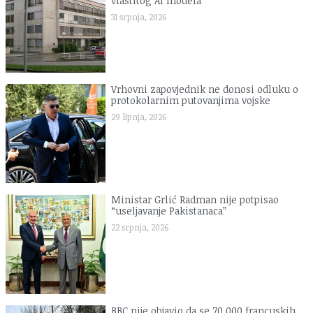
vlastitog AI modela
31 srpnja, 2026
Vrhovni zapovjednik ne donosi odluku o
protokolarnim putovanjima vojske
29 lipnja, 2026
Ministar Grlić Radman nije potpisao
“useljavanje Pakistanaca”
22 srpnja, 2026
BBC nije objavio da se 70.000 francuskih