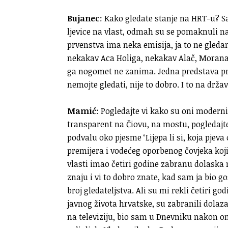
Bujanec
: Kako gledate stanje na HRT-u? S
ljevice na vlast, odmah su se pomaknuli n
prvenstva ima neka emisija, ja to ne gledam
nekakav Aca Holiga, nekakav Alač, Morana Ka
ga nogomet ne zanima. Jedna predstava pr
nemojte gledati, nije to dobro. I to na državn
Mamić
: Pogledajte vi kako su oni moderni
transparent na Čiovu, na mostu, pogledajte
podvalu oko pjesme ‘Lijepa li si, koja pjeva 
premijera i vodećeg oporbenog čovjeka koji 
vlasti imao četiri godine zabranu dolaska 
znaju i vi to dobro znate, kad sam ja bio gost
broj gledateljstva. Ali su mi rekli četiri 
javnog života hrvatske, su zabranili dola
na televiziju, bio sam u Dnevniku nakon on