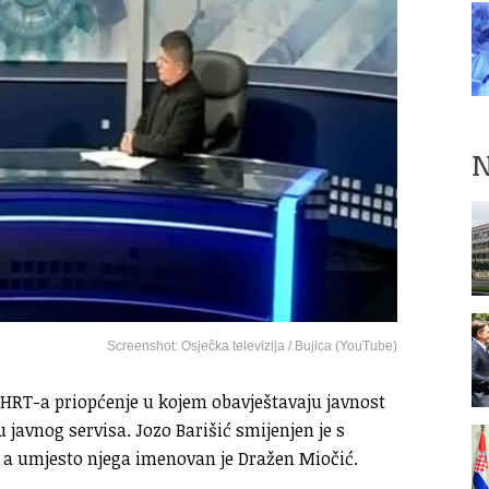
N
Screenshot: Osječka televizija / Bujica (YouTube)
 s HRT-a priopćenje u kojem obavještavaju javnost
vnog servisa. Jozo Barišić smijenjen je s
 a umjesto njega imenovan je Dražen Miočić.