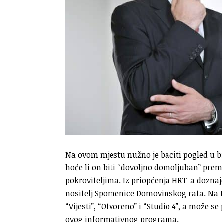
Na ovom mjestu nužno je baciti pogled u bi
hoće li on biti “dovoljno domoljuban” pr
pokroviteljima. Iz priopćenja HRT-a doznaj
nositelj Spomenice Domovinskog rata. Na HR
“Vijesti”, “Otvoreno” i “Studio 4”, a može s
ovog informativnog programa.