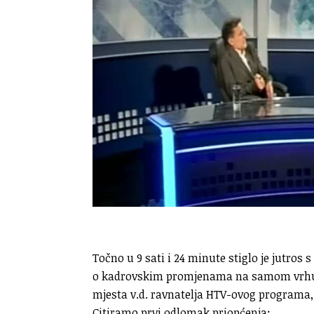
Točno u 9 sati i 24 minute stiglo je jutros
o kadrovskim promjenama na samom vrhu ja
mjesta v.d. ravnatelja HTV-ovog programa,
Citiramo prvi odlomak priopćenja: