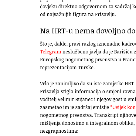
čovjeku direktno odgovornom za sadržaj koj
od najvažnijih figura na Prisavlju.
Na HRT-u nema dovoljno do
Što je, dakle, pravi razlog iznenadne kad
Telegram
neslužbeno javlja da je Barišiću
Europskog nogometnog prvenstva u Francus
reprezentacijom Turske.
Vrlo je zanimljivo da su iste zamjerke HRT-
Prisavlja stigla informacija o smjeni ravna
voditelj Velimir Bujanec i njegov gost u emi
zasmetao im je sadržaj emisije
“Uvijek kon
nogometnog prvenstva. Transkript njihove
mišljenja donosimo u integralnom obliku,
nezgrapnostima: