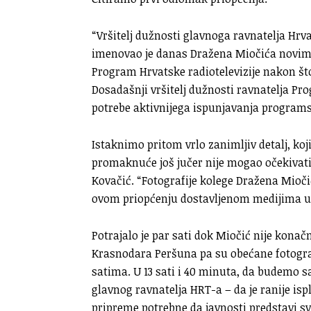
“Vršitelj dužnosti glavnoga ravnatelja Hrva
imenovao je danas Dražena Miočića novim v
Program Hrvatske radiotelevizije nakon što 
Dosadašnji vršitelj dužnosti ravnatelja Pro
potrebe aktivnijega ispunjavanja programsk
Istaknimo pritom vrlo zanimljiv detalj, ko
promaknuće još jučer nije mogao očekivati
Kovačić. “Fotografije kolege Dražena Mioči
ovom priopćenju dostavljenom medijima u 9
Potrajalo je par sati dok Miočić nije kon
Krasnodara Peršuna pa su obećane fotogr
satima. U 13 sati i 40 minuta, da budemo sas
glavnog ravnatelja HRT-a – da je ranije is
pripreme potrebne da javnosti predstavi s