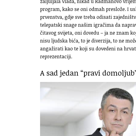
zaljuljala Vlada, nikad u Radmanovo vrijeme
program, kako se oni odmah preslože. I us
prvenstva, gdje sve treba odisati zajedništv
telepatski snage našim igračima da naprav
čitavog svijeta, oni dovedu – ja ne znam koj
nisu ljudska bića, to je diverzija, to ne mo
angažirati kao te koji su dovedeni na hrva
reprezentaciji.
A sad jedan “pravi domoljub