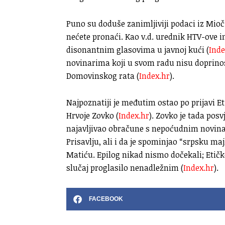
Puno su doduše zanimljiviji podaci iz Mioči
nećete pronaći. Kao v.d. urednik HTV-ove i
disonantnim glasovima u javnoj kući (
Inde
novinarima koji u svom radu nisu doprinos
Domovinskog rata (
Index.hr
).
Najpoznatiji je međutim ostao po prijavi E
Hrvoje Zovko (
Index.hr
). Zovko je tada posv
najavljivao obračune s nepoćudnim novinar
Prisavlju, ali i da je spominjao “srpsku m
Matiću. Epilog nikad nismo dočekali; Etič
slučaj proglasilo nenadležnim (
Index.hr
).
FACEBOOK