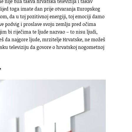
 nije bila takva hrvatska televizija i takav
lijed toga imate dan prije otvaranja Europskog
om, da u toj pozitivnoj energiji, toj emociji damo
e podvig i proslave svoju zemlju pred očima
im bi riječima te ljude nazvao – to nisu ljudi,
žeš da najgore ljude, mrzitelje Hrvatske, ne možeš
tsku televiziju da govore o hrvatskoj nogometnoj
”