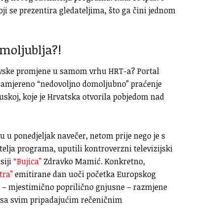
i se prezentira gledateljima, što ga čini jednom
moljublja?!
rovske promjene u samom vrhu HRT-a? Portal
 zamjereno “nedovoljno domoljubno” praćenje
koj, koje je Hrvatska otvorila pobjedom nad
u u ponedjeljak navečer, netom prije nego je s
telja programa, uputili kontroverzni televizijski
siji
“Bujica”
Zdravko Mamić. Konkretno,
tra”
emitirane dan uoči početka Europskog
 – mjestimično poprilično gnjusne – razmjene
 sa svim pripadajućim rečeničnim