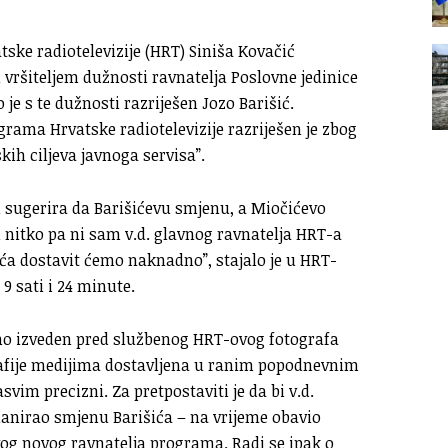
tske radiotelevizije (HRT) Siniša Kovačić
ršiteljem dužnosti ravnatelja Poslovne jedinice
je s te dužnosti razriješen Jozo Barišić.
grama Hrvatske radiotelevizije razriješen je zbog
ih ciljeva javnoga servisa”.
ji sugerira da Barišićevu smjenu, a Miočićevo
 nitko pa ni sam v.d. glavnog ravnatelja HRT-a
ća dostavit ćemo naknadno”, stajalo je u HRT-
 sati i 24 minute.
ačno izveden pred službenog HRT-ovog fotografa
afije medijima dostavljena u ranim popodnevnim
vim precizni. Za pretpostaviti je da bi v.d.
planirao smjenu Barišića – na vrijeme obavio
vog novog ravnatelja programa. Radi se ipak o