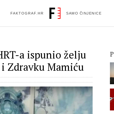
FAKTOGRAF.HR
SAMO ČINJENICE
HRT-a ispunio želju
 i Zdravku Mamiću