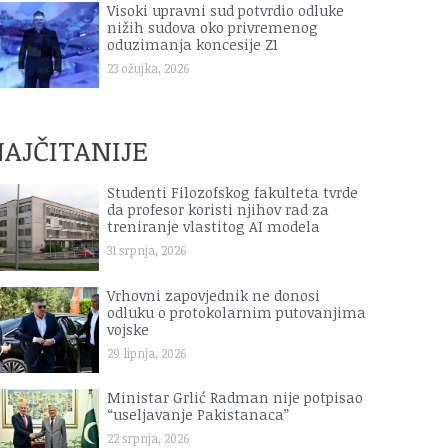
Visoki upravni sud potvrdio odluke
nižih sudova oko privremenog
oduzimanja koncesije Z1
23 ožujka, 2026
AJČITANIJE
Studenti Filozofskog fakulteta tvrde
da profesor koristi njihov rad za
treniranje vlastitog AI modela
31 srpnja, 2026
Vrhovni zapovjednik ne donosi
odluku o protokolarnim putovanjima
vojske
29 lipnja, 2026
Ministar Grlić Radman nije potpisao
“useljavanje Pakistanaca”
22 srpnja, 2026