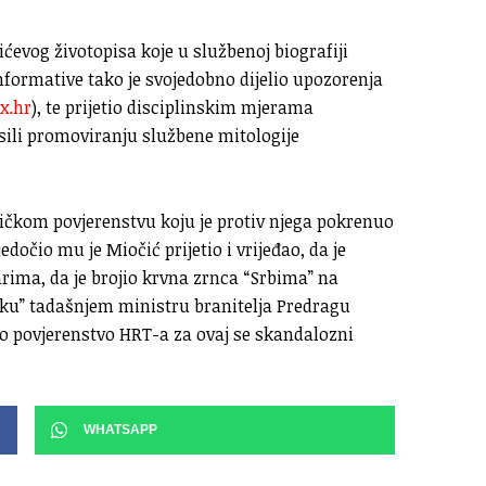
ćevog životopisa koje u službenoj biografiji
nformative tako je svojedobno dijelio upozorenja
x.hr
), te prijetio disciplinskim mjerama
ili promoviranju službene mitologije
tičkom povjerenstvu koju je protiv njega pokrenuo
jedočio mu je Miočić prijetio i vrijeđao, da je
ima, da je brojio krvna zrnca “Srbima” na
ajku” tadašnjem ministru branitelja Predragu
ko povjerenstvo HRT-a za ovaj se skandalozni
WHATSAPP