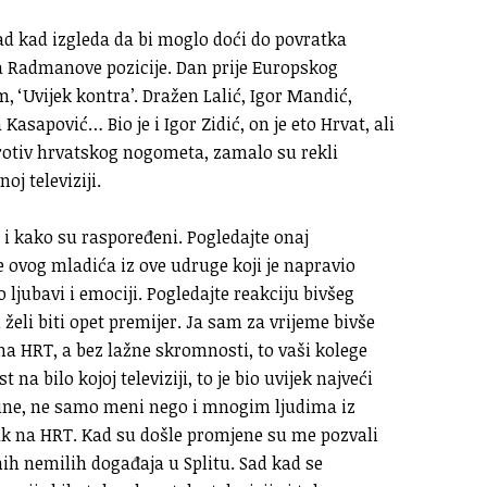
ad kad izgleda da bi moglo doći do povratka
a Radmanove pozicije. Dan prije Europskog
, ‘Uvijek kontra’. Dražen Lalić, Igor Mandić,
sapović… Bio je i Igor Zidić, on je eto Hrvat, ali
otiv hrvatskog nogometa, zamalo su rekli
oj televiziji.
 i kako su raspoređeni. Pogledajte onaj
 ovog mladića iz ove udruge koji je napravio
o ljubavi i emociji. Pogledajte reakciju bivšeg
želi biti opet premijer. Ja sam za vrijeme bivše
na HRT, a bez lažne skromnosti, to vaši kolege
 na bilo kojoj televiziji, to je bio uvijek najveći
godine, ne samo meni nego i mnogim ljudima iz
zak na HRT. Kad su došle promjene su me pozvali
ih nemilih događaja u Splitu. Sad kad se