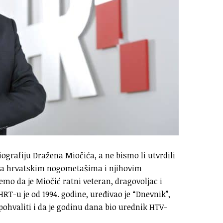
ografiju Dražena Miočića, a ne bismo li utvrdili
ema hrvatskim nogometašima i njihovim
emo da je Miočić ratni veteran, dragovoljac i
T-u je od 1994. godine, uređivao je “Dnevnik”,
e pohvaliti i da je godinu dana bio urednik HTV-