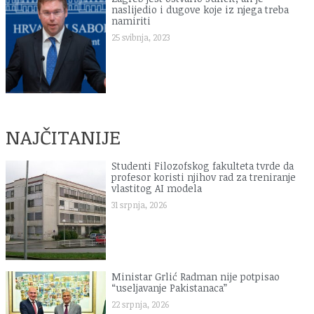
naslijedio i dugove koje iz njega treba
namiriti
25 svibnja, 2023
NAJČITANIJE
Studenti Filozofskog fakulteta tvrde da
profesor koristi njihov rad za treniranje
vlastitog AI modela
31 srpnja, 2026
Ministar Grlić Radman nije potpisao
“useljavanje Pakistanaca”
22 srpnja, 2026