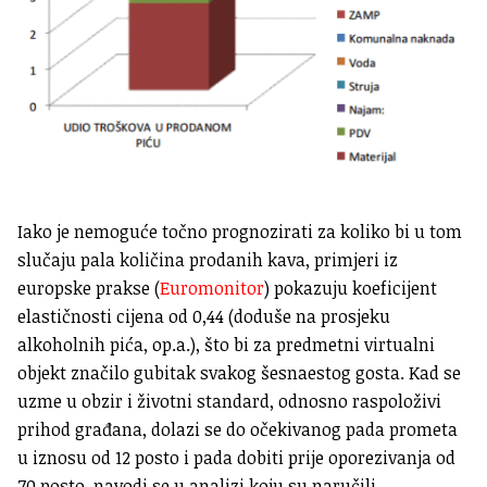
Iako je nemoguće točno prognozirati za koliko bi u tom
slučaju pala količina prodanih kava, primjeri iz
europske prakse (
Euromonitor
) pokazuju koeficijent
elastičnosti cijena od 0,44 (doduše na prosjeku
alkoholnih pića, op.a.), što bi za predmetni virtualni
objekt značilo gubitak svakog šesnaestog gosta. Kad se
uzme u obzir i životni standard, odnosno raspoloživi
prihod građana, dolazi se do očekivanog pada prometa
u iznosu od 12 posto i pada dobiti prije oporezivanja od
70 posto, navodi se u analizi koju su naručili