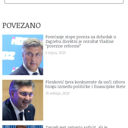
POVEZANO
Povećanje stope poreza na dohodak u
Zagrebu direktni je rezultat Vladine
“porezne reforme”
6 rujna, 2023
Plenković tjera konkurente da uoči izbora
biraju između političke i financijske štete
25 svibnja, 2023
Zagreb jest ostvario suficit, ali je