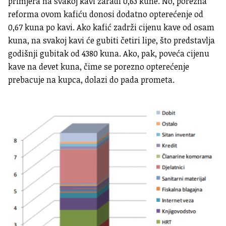
primjera na svakoj kavi zaradi 0,63 kune. No, porezna
reforma ovom kafiću donosi dodatno opterećenje od
0,67 kuna po kavi. Ako kafić zadrži cijenu kave od osam
kuna, na svakoj kavi će gubiti četiri lipe, što predstavlja
godišnji gubitak od 4380 kuna. Ako, pak, poveća cijenu
kave na devet kuna, čime se porezno opterećenje
prebacuje na kupca, dolazi do pada prometa.