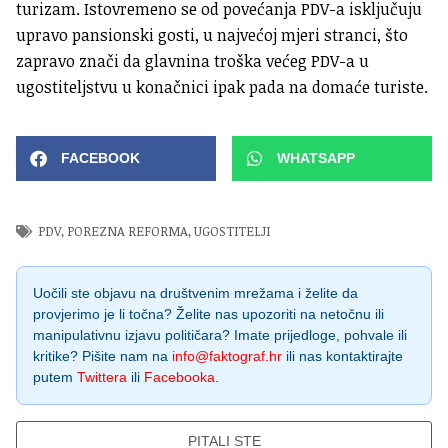
turizam. Istovremeno se od povećanja PDV-a isključuju
upravo pansionski gosti, u najvećoj mjeri stranci, što
zapravo znači da glavnina troška većeg PDV-a u
ugostiteljstvu u konačnici ipak pada na domaće turiste.
FACEBOOK
WHATSAPP
PDV
,
POREZNA REFORMA
,
UGOSTITELJI
Uočili ste objavu na društvenim mrežama i želite da
provjerimo je li točna? Želite nas upozoriti na netočnu ili
manipulativnu izjavu političara? Imate prijedloge, pohvale ili
kritike? Pišite nam na
info@faktograf.hr
ili nas kontaktirajte
putem
Twittera
ili
Facebooka
.
PITALI STE