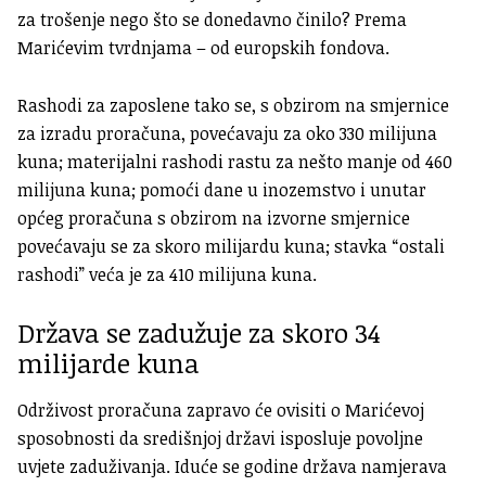
za trošenje nego što se donedavno činilo? Prema
Marićevim tvrdnjama – od europskih fondova.
Rashodi za zaposlene tako se, s obzirom na smjernice
za izradu proračuna, povećavaju za oko 330 milijuna
kuna; materijalni rashodi rastu za nešto manje od 460
milijuna kuna; pomoći dane u inozemstvo i unutar
općeg proračuna s obzirom na izvorne smjernice
povećavaju se za skoro milijardu kuna; stavka “ostali
rashodi” veća je za 410 milijuna kuna.
Država se zadužuje za skoro 34
milijarde kuna
Održivost proračuna zapravo će ovisiti o Marićevoj
sposobnosti da središnjoj državi isposluje povoljne
uvjete zaduživanja. Iduće se godine država namjerava