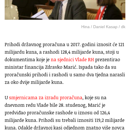
Hina / Daniel Kasap / dk
Prihodi državnog proračuna u 2017. godini iznosit će 121
milijardu kuna, a rashodi 128,4 milijarde kuna, stoji u
dokumentima koje je
na sjednici Vlade RH
prezentirao
ministar financija Zdravko Marić. Ispada tako da su
proračunski prihodi i rashodi u samo dva tjedna narasli
za oko dvije milijarde kuna.
U
smjernicama za izradu proračuna
, koje su na
dnevnom redu Vlade bile 28. studenog, Marić je
predviđao proračunske rashode u iznosu od 126,4
milijarde kuna. Prihodi su trebali iznositi 119,2 milijarde
kuna. Odakle državnoj kasi odjednom znatno više novca