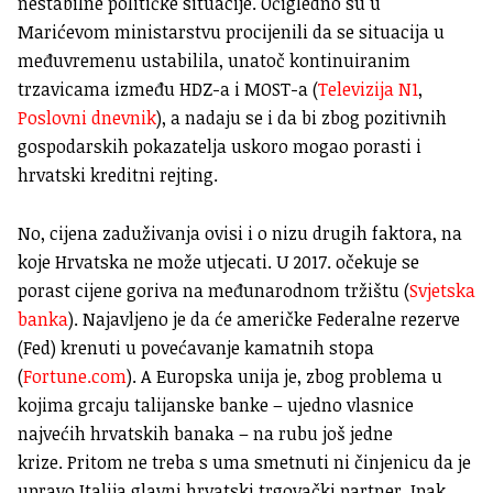
nestabilne političke situacije. Očigledno su u
Marićevom ministarstvu procijenili da se situacija u
međuvremenu ustabilila, unatoč kontinuiranim
trzavicama između HDZ-a i MOST-a (
Televizija N1
,
Poslovni dnevnik
), a nadaju se i da bi zbog pozitivnih
gospodarskih pokazatelja uskoro mogao porasti i
hrvatski kreditni rejting.
No, cijena zaduživanja ovisi i o nizu drugih faktora, na
koje Hrvatska ne može utjecati. U 2017. očekuje se
porast cijene goriva na međunarodnom tržištu (
Svjetska
banka
). Najavljeno je da će američke Federalne rezerve
(Fed) krenuti u povećavanje kamatnih stopa
(
Fortune.com
). A Europska unija je, zbog problema u
kojima grcaju talijanske banke – ujedno vlasnice
najvećih hrvatskih banaka – na rubu još jedne
krize. Pritom ne treba s uma smetnuti ni činjenicu da je
upravo Italija glavni hrvatski trgovački partner. Ipak,