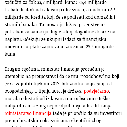
zadužiti za čak 33,7 milijardi kuna: 25,4 milijarde
trebalo bi doći od izdavanja obveznica, a dodatnih 8,3
milijarde od kredita koji će se podizati kod domaćih i
stranih banaka. Taj novac je državi prvenstveno
potreban za sanaciju dugova koji dogodine dolaze na
naplatu. Očekuju se ukupni izdaci za financijsku
imovinu i otplate zajmova u iznosu od 29,3 milijarde
kuna.
Drugim riječima, ministar financija proračun je
utemeljio na pretpostavci da će mu “roadshow” na koji
će se zaputiti tijekom 2017. biti znatno uspješniji od
ovogodišnjeg. U lipnju 2016. je država,
podsjećamo
,
morala odustati od izdavanja euroobveznice teške
milijardu eura zbog nepovoljnih uvjeta kreditiranja.
Ministarstvo financija
tada je priopćilo da su investitori
prema hrvatskim obveznicama skeptični zbog