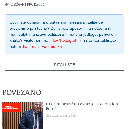
DRŽAVNI PRORAČUN
Uočili ste objavu na društvenim mrežama i želite da
provjerimo je li točna? Želite nas upozoriti na netočnu ili
manipulativnu izjavu političara? Imate prijedloge, pohvale ili
kritike? Pišite nam na
info@faktograf.hr
ili nas kontaktirajte
putem
Twittera
ili
Facebooka
.
PITALI STE
POVEZANO
Državni proračun ostao je u sjeni afere
Beroš
22 studenoga, 2024