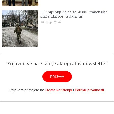
BBC nije objavio da se 70.000 francuskih
plaćenika bori u Ukrajini
29 lipnja, 2026
Prijavite se na F-zin, Faktografov newsletter
PRIJAVA
Prijavom pristajete na
Uvjete korištenja
i
Politiku privatnosti
.