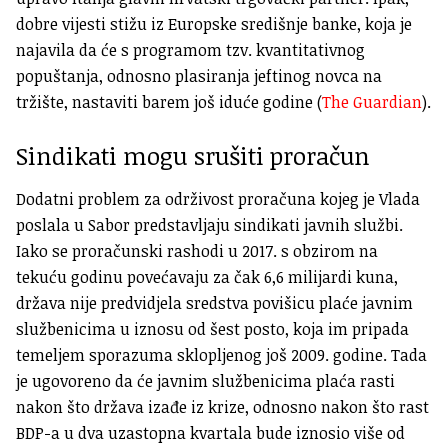
dobre vijesti stižu iz Europske središnje banke, koja je
najavila da će s programom tzv. kvantitativnog
popuštanja, odnosno plasiranja jeftinog novca na
tržište, nastaviti barem još iduće godine (
The Guardian
).
Sindikati mogu srušiti proračun
Dodatni problem za održivost proračuna kojeg je Vlada
poslala u Sabor predstavljaju sindikati javnih službi.
Iako se proračunski rashodi u 2017. s obzirom na
tekuću godinu povećavaju za čak 6,6 milijardi kuna,
država nije predvidjela sredstva povišicu plaće javnim
službenicima u iznosu od šest posto, koja im pripada
temeljem sporazuma sklopljenog još 2009. godine. Tada
je ugovoreno da će javnim službenicima plaća rasti
nakon što država izađe iz krize, odnosno nakon što rast
BDP-a u dva uzastopna kvartala bude iznosio više od