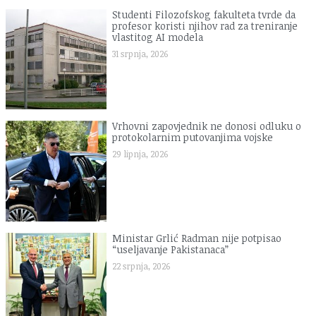
Studenti Filozofskog fakulteta tvrde da
profesor koristi njihov rad za treniranje
vlastitog AI modela
31 srpnja, 2026
Vrhovni zapovjednik ne donosi odluku o
protokolarnim putovanjima vojske
29 lipnja, 2026
Ministar Grlić Radman nije potpisao
“useljavanje Pakistanaca”
22 srpnja, 2026