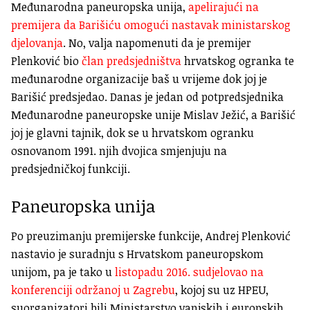
Međunarodna paneuropska unija,
apelirajući na
premijera da Barišiću omogući nastavak ministarskog
djelovanja
. No, valja napomenuti da je premijer
Plenković bio
član predsjedništva
hrvatskog ogranka te
međunarodne organizacije baš u vrijeme dok joj je
Barišić predsjedao. Danas je jedan od potpredsjednika
Međunarodne paneuropske unije Mislav Ježić, a Barišić
joj je glavni tajnik, dok se u hrvatskom ogranku
osnovanom 1991. njih dvojica smjenjuju na
predsjedničkoj funkciji.
Paneuropska unija
Po preuzimanju premijerske funkcije, Andrej Plenković
nastavio je suradnju s Hrvatskom paneuropskom
unijom, pa je tako u
listopadu 2016. sudjelovao na
konferenciji održanoj u Zagrebu
, kojoj su uz HPEU,
suorganizatori bili Ministarstvo vanjskih i europskih