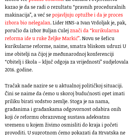
kazao je da se radi o rezultatu “pravnih proceduralnih
makinacija”, a već se
pojavljuju optužbe i da je proces
izbora bio nelegalan
. Lider HNS-a Ivan Vrdoljak je, pak,
poručio da izbor Buljan Culej
znači da “kurikularna
reforma ide u ruke Željke Markić”
. Novu se šeficu
kurikularne reforme, naime, smatra bliskom udruzi U
ime obitelji na čijoj je međunarodnoj konferenciji
“Obitelj i škola – ključ odgoja za vrijednosti” sudjelovala
2016. godine.
Tračak nade nazire se u aktualnoj političkoj situaciji.
Čini se naime da ćemo u skoroj budućnosti opet imati
priliku birati vodstvo zemlje. Stoga je na nama,
građanima i građankama odgovornost odabira onih
koji će reformu obrazovnog sustava adekvatnu
vremenu u kojem živimo osmisliti do kraja i početi
provoditi. U suprotnom ćemo pokazati da Hrvatska ne