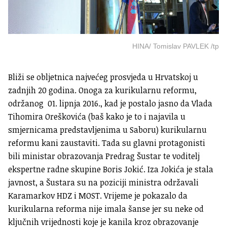
HINA/ Tomislav PAVLEK /tp
Bliži se obljetnica najvećeg prosvjeda u Hrvatskoj u
zadnjih 20 godina. Onoga za kurikularnu reformu,
održanog 01. lipnja 2016., kad je postalo jasno da Vlada
Tihomira Oreškovića (baš kako je to i najavila u
smjernicama predstavljenima u Saboru) kurikularnu
reformu kani zaustaviti. Tada su glavni protagonisti
bili ministar obrazovanja Predrag Šustar te voditelj
ekspertne radne skupine Boris Jokić. Iza Jokića je stala
javnost, a Šustara su na poziciji ministra održavali
Karamarkov HDZ i MOST. Vrijeme je pokazalo da
kurikularna reforma nije imala šanse jer su neke od
ključnih vrijednosti koje je kanila kroz obrazovanje