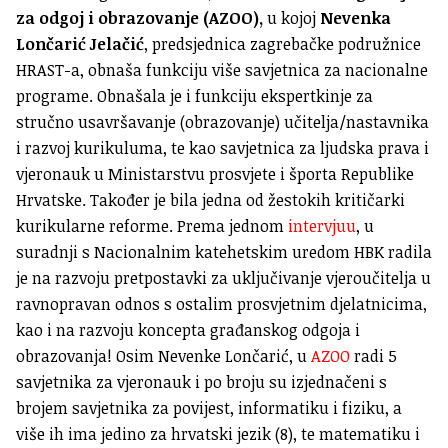
za odgoj i obrazovanje (AZOO),
u kojoj
Nevenka
Lončarić Jelačić
, predsjednica zagrebačke podružnice
HRAST-a, obnaša funkciju više savjetnica za nacionalne
programe. Obnašala je i funkciju ekspertkinje za
stručno usavršavanje (obrazovanje) učitelja/nastavnika
i razvoj kurikuluma, te kao savjetnica za ljudska prava i
vjeronauk u Ministarstvu prosvjete i športa Republike
Hrvatske. Također je bila jedna od žestokih kritičarki
kurikularne reforme. Prema jednom
intervjuu
, u
suradnji s Nacionalnim katehetskim uredom HBK radila
je na razvoju pretpostavki za uključivanje vjeroučitelja u
ravnopravan odnos s ostalim prosvjetnim djelatnicima,
kao i na razvoju koncepta građanskog odgoja i
obrazovanja! Osim Nevenke Lončarić, u
AZOO
radi 5
savjetnika za vjeronauk i po broju su izjednačeni s
brojem savjetnika za povijest, informatiku i fiziku, a
više ih ima jedino za hrvatski jezik (8), te matematiku i