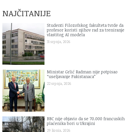
NAJČITANIJE
Studenti Filozofskog fakulteta tvrde da
profesor koristi njihov rad za treniranje
vlastitog AI modela
31 srpnja, 2026
Ministar Grlić Radman nije potpisao
“useljavanje Pakistanaca”
22 srpnja, 2026
BBC nije objavio da se 70.000 francuskih
plaćenika bori u Ukrajini
29 lipnja, 2026