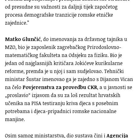
od presudne su važnosti za daljnji tijek započetog
procesa demografske tranzicije romske etničke
zajednice.”
Matko Glunčić
, do imenovanja za državnog tajnika u
MZO, bio je zaposlenik zagrebačkog Prirodoslovno-
matematičkog fakulteta na Odsjeku za fiziku. Bio je
jedan od najglasnijih kritičara Jokićeve kurikularne
reforme, premda je u njoj i sam sudjelovao. Tehnički
ministar Šustar imenovao ga je zajedno s Dijanom Vican
na čelo
Povjerenstva za provedbu CKR
, a u javnosti se
„proslavio“ izjavom da su za loš rezultat hrvatskih
učenika na PISA testiranju kriva djeca s posebnim
potrebama i djeca-pripadnici romske nacionalne
manjine.
Osim samog ministarstva, dio sustava čini i
Agencija