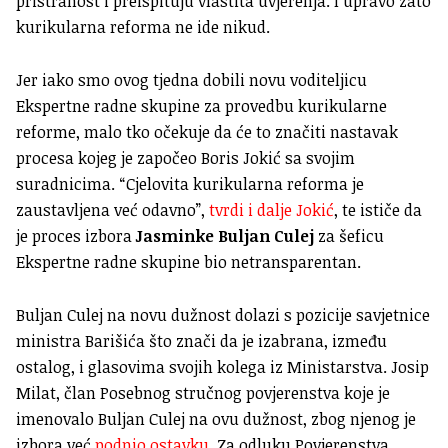
pristranost i preispituju vlastita uvjerenja. I upravo zato
kurikularna reforma ne ide nikud.
Jer iako smo ovog tjedna dobili novu voditeljicu
Ekspertne radne skupine za provedbu kurikularne
reforme, malo tko očekuje da će to značiti nastavak
procesa kojeg je započeo Boris Jokić sa svojim
suradnicima. “Cjelovita kurikularna reforma je
zaustavljena već odavno”,
tvrdi i dalje Jokić
, te ističe da
je proces izbora
Jasminke Buljan Culej
za šeficu
Ekspertne radne skupine bio netransparentan.
Buljan Culej na novu dužnost dolazi s pozicije savjetnice
ministra Barišića što znači da je izabrana, između
ostalog, i glasovima svojih kolega iz Ministarstva. Josip
Milat, član Posebnog stručnog povjerenstva koje je
imenovalo Buljan Culej na ovu dužnost, zbog njenog je
izbora već
podnio ostavku
. Za odluku Povjerenstva