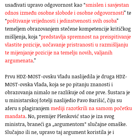
usađivati upravo odgovornost kao “
smislen i savjestan
odnos između osobne slobode i osobne odgovornosti
” te
“
poštivanje vrijednosti i jedinstvenosti svih osoba
”
temeljem obrazovanjem stečene kompetencije kritičkog
mišljenja, koja “
predstavlja spremnost na preispitivanje
vlastite pozicije, uočavanje pristranosti u razmišljanju
te mijenjanje pozicije na temelju novih, valjanih
argumenata
.”
Prvu HDZ-MOST-ovsku Vladu naslijedila je druga HDZ-
MOST-ovska Vlada, koja se po pitanju znanosti i
obrazovanja nimalo ne razlikuje od one prve. Šustara je
u ministarskoj fotelji naslijedio Pavo Barišić, čiju su
aferu s plagiranjem
mediji razotkrili na samom početku
mandata
. No, premijer Plenković stao je iza svog
ministra, braneći ga „argumentom“ slučajne omaške
.
Slučajno ili ne, upravo taj argument koristila je i