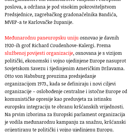
poslova, a održana je pod visokim pokroviteljstvom
Predsjednice, zagrebačkog gradonačelnika Bandića,
MVEP-a te Karlovačke županije.
Međunarodnu paneuropsku uniju
osnovao je davnih
1920-ih grof Richard Coudenhove-Kalergi. Prema
službenoj povijesti organizacije
, osnovana je s vizijom
politički, ekonomski i vojno ujedinjene Europe nasuprot
Sovjetskom Savezu i Sjedinjenim Američkim Državama.
Otto von Habsburg preuzima predsjedanje
organizacijom 1973., kada se definiraju i novi ciljevi
organizacije – oslobođenje centralne i istočne Europe od
komunističke opresije kao preduvjeta za istinsku
europsku integraciju te obranu kršćanskih vrijednosti.
Na prvim izborima za Europski parlament organizacija
je vodila međunarodnu kampanju za snažnu, kršćanski
orijentiranu te politički i vojno ujedinjenu Europu.