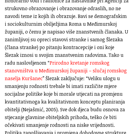
honorarno vodi i radionice za nastavnike pri Agenciji za
strukovno obrazovanje i obrazovanje odraslih, no ne
navodi teme iz kojih ih obrazuje. Bavi se demografskim
i sociokulturnim obilježjima Roma u Međimurskoj
županiji, o čemu je napisao više znanstvenih članaka. U
zanimljivoj su opreci stavovi stranke i samog Šlezaka
(člana stranke) po pitanju kontracepcije i oni koje
Šlezak iznosi u svojim znanstvenim radovima. Tako u
radu naslovljenom “
Prirodno kretanje romskog
stanovništva u Međimurskoj županiji – slučaj romskog
naselja Kuršanec
” Šlezak zaključuje: “Veliku ulogu u
smanjenju rodnosti trebale bi imati različite mjere
socijalne politike koje bi morale utjecati na promjenu
kvantitativnoga ka kvalitativnom konceptu planiranja
obitelji (Nejašmić, 2005). Sve dok djeca budu osnova za
stjecanje glavnine obiteljskih prihoda, teško će biti
očekivati smanjenje rodnosti na niske vrijednosti.
Politika zapošljavanja i promjena dohodovne strukture