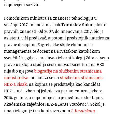
najnovijem sazivu.
Pomoćnikom ministra za znanost i tehnologiju u
siječnju 2017. imenovan je pak
Tomislav Sokol
, doktor
pravnih znanosti. Od 2007. do imenovanja 2017. bio je
asistent, viši predavač, a potom i predstojnik Katedre za
pravne discipline Zagrebačke škole ekonomije i
managementa te docent na Hrvatskom katoličkom
sveučilištu, gdje je predavao izborni kolegij Zdravstveno
pravo u sklopu studija sestrinstva. Docentura na HKS
nije dio njegove
biografije na službenim stranicama
ministarstva
, no nalazi se na
službenim stranicama
HDZ-a Sisak
, na kojima se predstavlja kao kandidat
HDZ-a u 6. izbornoj jedinici za parlamentarne izbore
2016. godine, a napominje i da je međunarodni tajnik
Akademske zajednice HDZ-a „Ante Starčević“. Sokol je
imao izlaganje i na kontroverznom
I. hrvatskom