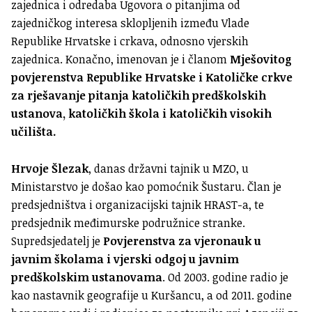
zajednica i odredaba Ugovora o pitanjima od
zajedničkog interesa sklopljenih između Vlade
Republike Hrvatske i crkava, odnosno vjerskih
zajednica. Konačno, imenovan je i članom
Mješovitog
povjerenstva Republike Hrvatske i Katoličke crkve
za rješavanje pitanja katoličkih predškolskih
ustanova, katoličkih škola i katoličkih visokih
učilišta.
Hrvoje Šlezak
, danas državni tajnik u MZO, u
Ministarstvo je došao kao pomoćnik Šustaru. Član je
predsjedništva i organizacijski tajnik HRAST-a, te
predsjednik međimurske podružnice stranke.
Supredsjedatelj je
Povjerenstva za vjeronauk u
javnim školama i vjerski odgoj u javnim
predškolskim ustanovama
. Od 2003. godine radio je
kao nastavnik geografije u Kuršancu, a od 2011. godine