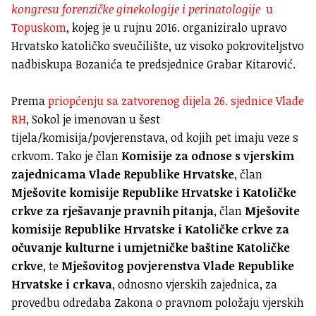
kongresu forenzičke ginekologije i perinatologije
u
Topuskom
, kojeg je u rujnu 2016. organiziralo upravo
Hrvatsko katoličko sveučilište, uz visoko pokroviteljstvo
nadbiskupa Bozanića te predsjednice Grabar Kitarović.
Prema
priopćenju sa zatvorenog dijela 26. sjednice Vlade
RH
, Sokol je imenovan u šest
tijela/komisija/povjerenstava, od kojih pet imaju veze s
crkvom. Tako je član
Komisije za odnose s vjerskim
zajednicama Vlade Republike Hrvatske
, član
Mješovite komisije Republike Hrvatske i Katoličke
crkve za rješavanje pravnih pitanja
, član
Mješovite
komisije Republike Hrvatske i Katoličke crkve za
očuvanje kulturne i umjetničke baštine Katoličke
crkve
, te
Mješovitog povjerenstva Vlade Republike
Hrvatske i crkava
, odnosno vjerskih zajednica, za
provedbu odredaba Zakona o pravnom položaju vjerskih