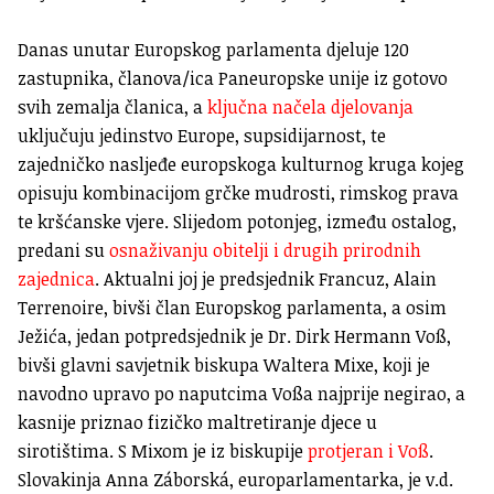
Danas unutar Europskog parlamenta djeluje 120
zastupnika, članova/ica Paneuropske unije iz gotovo
svih zemalja članica, a
ključna načela djelovanja
uključuju jedinstvo Europe, supsidijarnost, te
zajedničko nasljeđe europskoga kulturnog kruga kojeg
opisuju kombinacijom grčke mudrosti, rimskog prava
te kršćanske vjere. Slijedom potonjeg, između ostalog,
predani su
osnaživanju obitelji i drugih prirodnih
zajednica
. Aktualni joj je predsjednik Francuz, Alain
Terrenoire, bivši član Europskog parlamenta, a osim
Ježića, jedan potpredsjednik je Dr. Dirk Hermann Voß,
bivši glavni savjetnik biskupa Waltera Mixe, koji je
navodno upravo po naputcima Voßa najprije negirao, a
kasnije priznao fizičko maltretiranje djece u
sirotištima. S Mixom je iz biskupije
protjeran i Voß
.
Slovakinja Anna Záborská, europarlamentarka, je v.d.