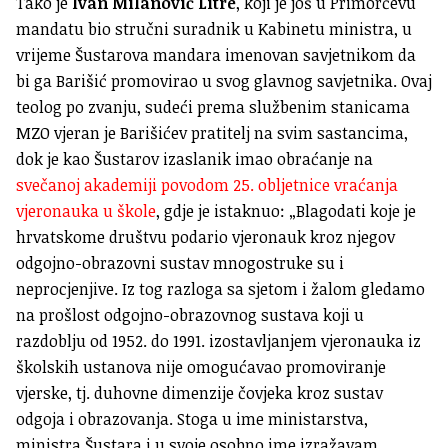
Tako je
Ivan Milanović Litre
, koji je još u Primorčevu
mandatu bio stručni suradnik u Kabinetu ministra, u
vrijeme Šustarova mandara imenovan savjetnikom da
bi ga Barišić promovirao u svog glavnog savjetnika. Ovaj
teolog po zvanju, sudeći prema službenim stanicama
MZO vjeran je Barišićev pratitelj na svim sastancima,
dok je kao Šustarov izaslanik imao obraćanje na
svečanoj akademiji povodom 25. obljetnice vraćanja
vjeronauka u škole
, gdje je istaknuo: „Blagodati koje je
hrvatskome društvu podario vjeronauk kroz njegov
odgojno-obrazovni sustav mnogostruke su i
neprocjenjive. Iz tog razloga sa sjetom i žalom gledamo
na prošlost odgojno-obrazovnog sustava koji u
razdoblju od 1952. do 1991. izostavljanjem vjeronauka iz
školskih ustanova nije omogućavao promoviranje
vjerske, tj. duhovne dimenzije čovjeka kroz sustav
odgoja i obrazovanja. Stoga u ime ministarstva,
ministra Šustara i u svoje osobno ime izražavam