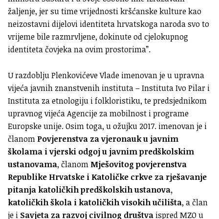
žaljenje, jer su time vrijednosti kršćanske kulture kao
neizostavni dijelovi identiteta hrvatskoga naroda svo to
vrijeme bile razmrvljene, dokinute od cjelokupnog
identiteta čovjeka na ovim prostorima”.
U razdoblju Plenkovićeve Vlade imenovan je u upravna
vijeća javnih znanstvenih instituta – Instituta Ivo Pilar i
Instituta za etnologiju i folkloristiku, te predsjednikom
upravnog vijeća Agencije za mobilnost i programe
Europske unije. Osim toga, u ožujku 2017. imenovan je i
članom
Povjerenstva za vjeronauk u javnim
školama i vjerski odgoj u javnim predškolskim
ustanovama
, članom
Mješovitog povjerenstva
Republike Hrvatske i Katoličke crkve za rješavanje
pitanja katoličkih predškolskih ustanova,
katoličkih škola i katoličkih visokih učilišta
, a član
je i
Savjeta za razvoj civilnog društva
ispred MZO u