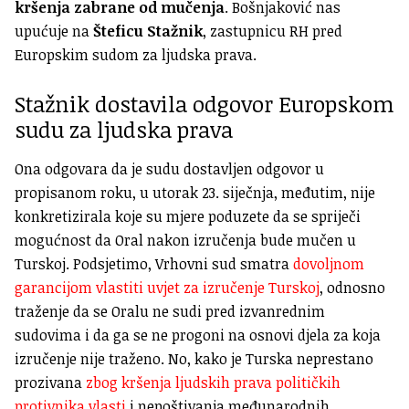
kršenja zabrane od mučenja
. Bošnjaković nas
upućuje na
Šteficu Stažnik
, zastupnicu RH pred
Europskim sudom za ljudska prava.
Stažnik dostavila odgovor Europskom
sudu za ljudska prava
Ona odgovara da je sudu dostavljen odgovor u
propisanom roku, u utorak 23. siječnja, međutim, nije
konkretizirala koje su mjere poduzete da se spriječi
mogućnost da Oral nakon izručenja bude mučen u
Turskoj. Podsjetimo, Vrhovni sud smatra
dovoljnom
garancijom vlastiti uvjet za izručenje Turskoj
, odnosno
traženje da se Oralu ne sudi pred izvanrednim
sudovima i da ga se ne progoni na osnovi djela za koja
izručenje nije traženo. No, kako je Turska neprestano
prozivana
zbog kršenja ljudskih prava političkih
protivnika vlasti
i nepoštivanja međunarodnih