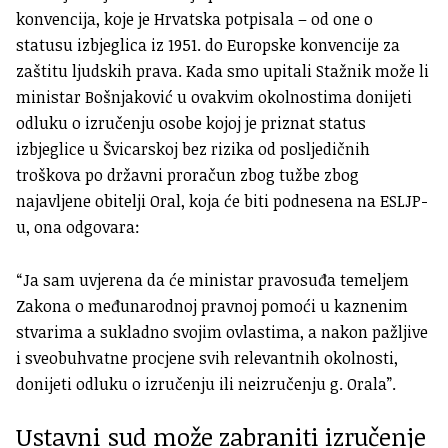
konvencija, koje je Hrvatska potpisala – od one o
statusu izbjeglica iz 1951. do Europske konvencije za
zaštitu ljudskih prava. Kada smo upitali Stažnik može li
ministar Bošnjaković u ovakvim okolnostima donijeti
odluku o izručenju osobe kojoj je priznat status
izbjeglice u Švicarskoj bez rizika od posljedičnih
troškova po državni proračun zbog tužbe zbog
najavljene obitelji Oral, koja će biti podnesena na ESLJP-
u, ona odgovara:
“Ja sam uvjerena da će ministar pravosuđa temeljem
Zakona o međunarodnoj pravnoj pomoći u kaznenim
stvarima a sukladno svojim ovlastima, a nakon pažljive
i sveobuhvatne procjene svih relevantnih okolnosti,
donijeti odluku o izručenju ili neizručenju g. Orala”.
Ustavni sud može zabraniti izručenje