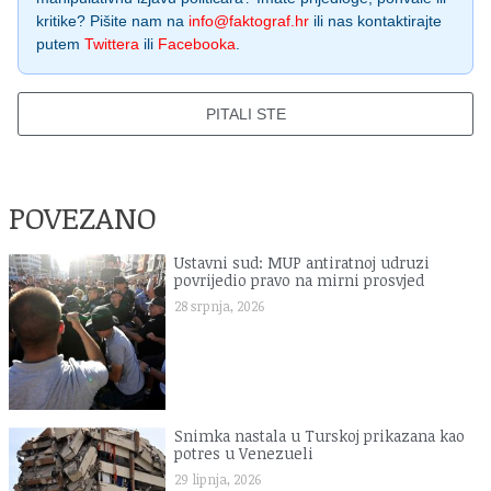
kritike? Pišite nam na
info@faktograf.hr
ili nas kontaktirajte
putem
Twittera
ili
Facebooka
.
PITALI STE
POVEZANO
Ustavni sud: MUP antiratnoj udruzi
povrijedio pravo na mirni prosvjed
28 srpnja, 2026
Snimka nastala u Turskoj prikazana kao
potres u Venezueli
29 lipnja, 2026