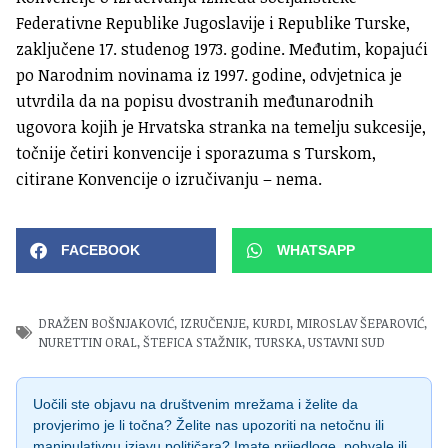
Federativne Republike Jugoslavije i Republike Turske,
zaključene 17. studenog 1973. godine. Međutim, kopajući
po Narodnim novinama iz 1997. godine, odvjetnica je
utvrdila da na popisu dvostranih međunarodnih
ugovora kojih je Hrvatska stranka na temelju sukcesije,
točnije četiri konvencije i sporazuma s Turskom,
citirane Konvencije o izručivanju – nema.
FACEBOOK
WHATSAPP
DRAŽEN BOŠNJAKOVIĆ
,
IZRUČENJE
,
KURDI
,
MIROSLAV ŠEPAROVIĆ
,
NURETTIN ORAL
,
ŠTEFICA STAŽNIK
,
TURSKA
,
USTAVNI SUD
Uočili ste objavu na društvenim mrežama i želite da
provjerimo je li točna? Želite nas upozoriti na netočnu ili
manipulativnu izjavu političara? Imate prijedloge, pohvale ili