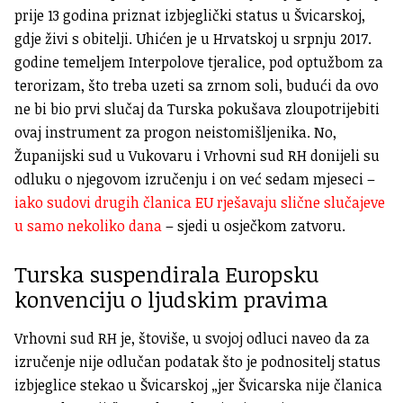
prije 13 godina priznat izbjeglički status u Švicarskoj,
gdje živi s obitelji. Uhićen je u Hrvatskoj u srpnju 2017.
godine temeljem Interpolove tjeralice, pod optužbom za
terorizam, što treba uzeti sa zrnom soli, budući da ovo
ne bi bio prvi slučaj da Turska pokušava zloupotrijebiti
ovaj instrument za progon neistomišljenika. No,
Županijski sud u Vukovaru i Vrhovni sud RH donijeli su
odluku o njegovom izručenju i on već sedam mjeseci –
iako sudovi drugih članica EU rješavaju slične slučajeve
u samo nekoliko dana
– sjedi u osječkom zatvoru.
Turska suspendirala Europsku
konvenciju o ljudskim pravima
Vrhovni sud RH je, štoviše, u svojoj odluci naveo da za
izručenje nije odlučan podatak što je podnositelj status
izbjeglice stekao u Švicarskoj „jer Švicarska nije članica