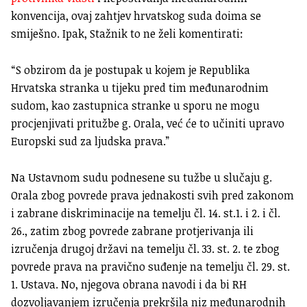
konvencija, ovaj zahtjev hrvatskog suda doima se
smiješno. Ipak, Stažnik to ne želi komentirati:
“S obzirom da je postupak u kojem je Republika
Hrvatska stranka u tijeku pred tim međunarodnim
sudom, kao zastupnica stranke u sporu ne mogu
procjenjivati pritužbe g. Orala, već će to učiniti upravo
Europski sud za ljudska prava.”
Na Ustavnom sudu podnesene su tužbe u slučaju g.
Orala zbog povrede prava jednakosti svih pred zakonom
i zabrane diskriminacije na temelju čl. 14. st.1. i 2. i čl.
26., zatim zbog povrede zabrane protjerivanja ili
izručenja drugoj državi na temelju čl. 33. st. 2. te zbog
povrede prava na pravično suđenje na temelju čl. 29. st.
1. Ustava. No, njegova obrana navodi i da bi RH
dozvoljavanjem izručenja prekršila niz međunarodnih