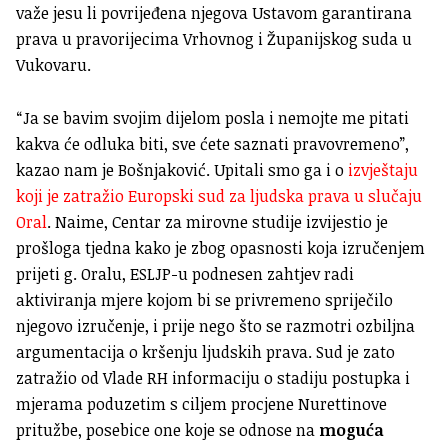
važe jesu li povrijeđena njegova Ustavom garantirana
prava u pravorijecima Vrhovnog i Županijskog suda u
Vukovaru.
“Ja se bavim svojim dijelom posla i nemojte me pitati
kakva će odluka biti, sve ćete saznati pravovremeno”,
kazao nam je Bošnjaković. Upitali smo ga i o
izvještaju
koji je zatražio Europski sud za ljudska prava u slučaju
Oral
. Naime, Centar za mirovne studije izvijestio je
prošloga tjedna kako je zbog opasnosti koja izručenjem
prijeti g. Oralu, ESLJP-u podnesen zahtjev radi
aktiviranja mjere kojom bi se privremeno spriječilo
njegovo izručenje, i prije nego što se razmotri ozbiljna
argumentacija o kršenju ljudskih prava. Sud je zato
zatražio od Vlade RH informaciju o stadiju postupka i
mjerama poduzetim s ciljem procjene Nurettinove
pritužbe, posebice one koje se odnose na
moguća