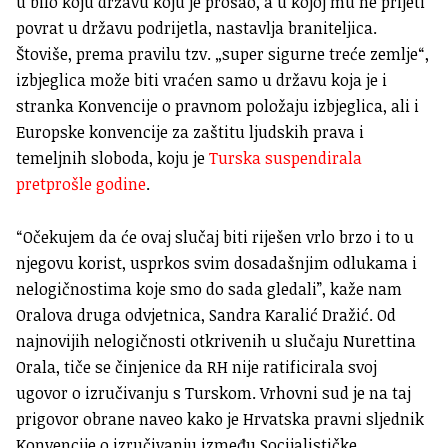
u bilo koju državu koju je prošao, a u kojoj mu ne prijeti
povrat u državu podrijetla, nastavlja braniteljica.
Štoviše, prema pravilu tzv. „super sigurne treće zemlje“,
izbjeglica može biti vraćen samo u državu koja je i
stranka Konvencije o pravnom položaju izbjeglica, ali i
Europske konvencije za zaštitu ljudskih prava i
temeljnih sloboda, koju je
Turska suspendirala
pretprošle godine
.
“Očekujem da će ovaj slučaj biti riješen vrlo brzo i to u
njegovu korist, usprkos svim dosadašnjim odlukama i
nelogičnostima koje smo do sada gledali”, kaže nam
Oralova druga odvjetnica, Sandra Karalić Dražić. Od
najnovijih nelogičnosti otkrivenih u slučaju Nurettina
Orala, tiče se činjenice da RH nije ratificirala svoj
ugovor o izručivanju s Turskom. Vrhovni sud je na taj
prigovor obrane naveo kako je Hrvatska pravni sljednik
Konvencije o izručivanju između Socijalističke