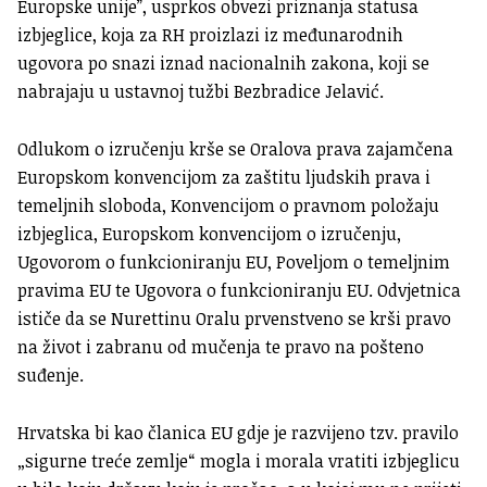
Europske unije”, usprkos obvezi priznanja statusa
izbjeglice, koja za RH proizlazi iz međunarodnih
ugovora po snazi iznad nacionalnih zakona, koji se
nabrajaju u ustavnoj tužbi Bezbradice Jelavić.
Odlukom o izručenju krše se Oralova prava zajamčena
Europskom konvencijom za zaštitu ljudskih prava i
temeljnih sloboda, Konvencijom o pravnom položaju
izbjeglica, Europskom konvencijom o izručenju,
Ugovorom o funkcioniranju EU, Poveljom o temeljnim
pravima EU te Ugovora o funkcioniranju EU. Odvjetnica
ističe da se Nurettinu Oralu prvenstveno se krši pravo
na život i zabranu od mučenja te pravo na pošteno
suđenje.
Hrvatska bi kao članica EU gdje je razvijeno tzv. pravilo
„sigurne treće zemlje“ mogla i morala vratiti izbjeglicu