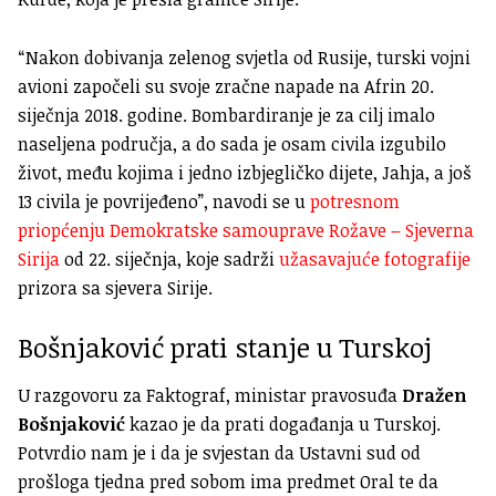
“Nakon dobivanja zelenog svjetla od Rusije, turski vojni
avioni započeli su svoje zračne napade na Afrin 20.
siječnja 2018. godine. Bombardiranje je za cilj imalo
naseljena područja, a do sada je osam civila izgubilo
život, među kojima i jedno izbjegličko dijete, Jahja, a još
13 civila je povrijeđeno”, navodi se u
potresnom
priopćenju Demokratske samouprave Rožave – Sjeverna
Sirija
od 22. siječnja, koje sadrži
užasavajuće fotografije
prizora sa sjevera Sirije.
Bošnjaković prati stanje u Turskoj
U razgovoru za Faktograf, ministar pravosuđa
Dražen
Bošnjaković
kazao je da prati događanja u Turskoj.
Potvrdio nam je i da je svjestan da Ustavni sud od
prošloga tjedna pred sobom ima predmet Oral te da