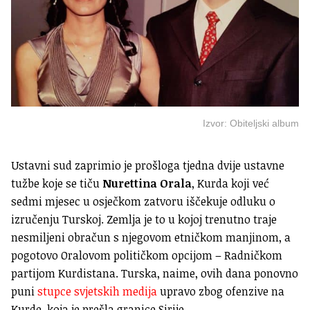
Izvor: Obiteljski album
Ustavni sud zaprimio je prošloga tjedna dvije ustavne
tužbe koje se tiču
Nurettina Orala
, Kurda koji već
sedmi mjesec u osječkom zatvoru iščekuje odluku o
izručenju Turskoj. Zemlja je to u kojoj trenutno traje
nesmiljeni obračun s njegovom etničkom manjinom, a
pogotovo Oralovom političkom opcijom – Radničkom
partijom Kurdistana. Turska, naime, ovih dana ponovno
puni
stupce svjetskih medija
upravo zbog ofenzive na
Kurde, koja je prešla granice Sirije.