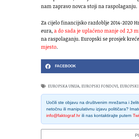
nam zapravo novca stoji na raspolaganju.
Za cijelo financijsko razdoblje 2014-2020 H
eura,
a do sada je uplaćeno manje od 2,3 mi
na raspolaganju. Europski se prosjek kreće
mjesto
.
FACEBOOK
EUROPSKA UNIJA
,
EUROPSKI FONDOVI
,
EUROPSKI
Uočili ste objavu na društvenim mrežama i želite
netočnu ili manipulativnu izjavu političara? Imat
info@faktograf.hr
ili nas kontaktirajte putem
Twi
P