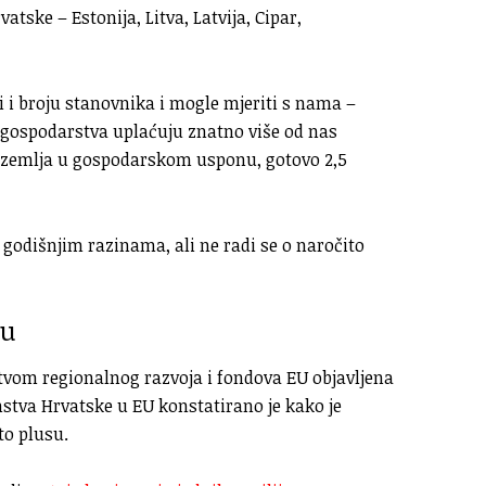
ske – Estonija, Litva, Latvija, Cipar,
ni i broju stanovnika i mogle mjeriti s nama –
ja gospodarstva uplaćuju znatno više od nas
a, zemlja u gospodarskom usponu, gotovo 2,5
godišnjim razinama, ali ne radi se o naročito
su
stvom regionalnog razvoja i fondova EU objavljena
stva Hrvatske u EU konstatirano je kako je
to plusu.