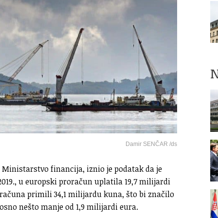
N
Damir SENČAR /ds
 Ministarstvo financija, iznio je podatak da je
2019., u europski proračun uplatila 19,7 milijardi
čuna primili 34,1 milijardu kuna, što bi značilo
osno nešto manje od 1,9 milijardi eura.