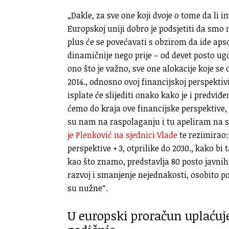
„Dakle, za sve one koji dvoje o tome da li 
Europskoj uniji dobro je podsjetiti da smo 
plus će se povećavati s obzirom da ide ap
dinamičnije nego prije – od devet posto ugo
ono što je važno, sve one alokacije koje s
2014., odnosno ovoj financijskoj perspektivi
isplate će slijediti onako kako je i predv
ćemo do kraja ove financijske perspektive, j
su nam na raspolaganju i tu apeliram na 
je Plenković na sjednici Vlade
te rezimirao:
perspektive + 3, otprilike do 2030., kako bi
kao što znamo, predstavlja 80 posto javnih
razvoj i smanjenje nejednakosti, osobito 
su nužne“.
U europski proračun uplaćuj