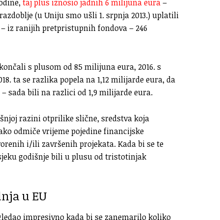
godine,
taj plus iznosio jadnih 6 milijuna eura
–
doblje (u Uniju smo ušli 1. srpnja 2013.) uplatili
– iz ranijih pretpristupnih fondova – 246
ončali s plusom od 85 milijuna eura, 2016. s
8. ta se razlika popela na 1,12 milijarde eura, da
 sada bili na razlici od 1,9 milijarde eura.
joj razini otprilike slične, sredstva koja
ako odmiče vrijeme pojedine financijske
renih i/ili završenih projekata. Kada bi se te
jeku godišnje bili u plusu od tristotinjak
dnja u EU
zgledao impresivno kada bi se zanemarilo koliko