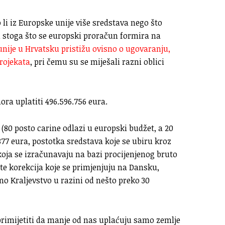
 li iz Europske unije više sredstava nego što
i stoga što se europski proračun formira na
unije u Hrvatsku pristižu ovisno o ugovaranju,
rojekata
, pri čemu su se miješali razni oblici
ra uplatiti 496.596.756 eura.
 (80 posto carine odlazi u europski budžet, a 20
877 eura, postotka sredstava koje se ubiru kroz
 koja se izračunavaju na bazi procijenjenog bruto
 te korekcija koje se primjenjuju na Dansku,
no Kraljevstvo u razini od nešto preko 30
rimijetiti da manje od nas uplaćuju samo zemlje