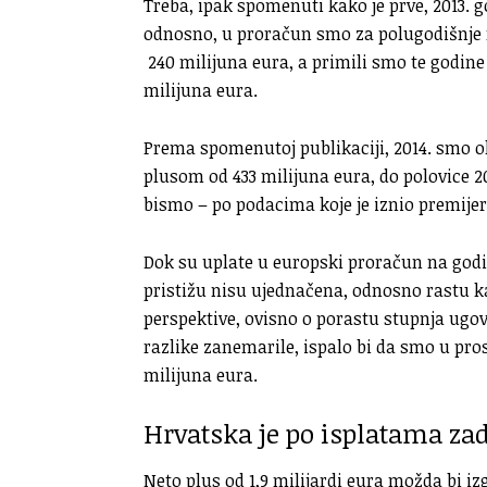
Treba, ipak spomenuti kako je prve, 2013. 
odnosno, u proračun smo za polugodišnje raz
240 milijuna eura, a primili smo te godine 
milijuna eura.
Prema spomenutoj publikaciji, 2014. smo ok
plusom od 433 milijuna eura, do polovice 201
bismo – po podacima koje je iznio premijer –
Dok su uplate u europski proračun na godišn
pristižu nisu ujednačena, odnosno rastu k
perspektive, ovisno o porastu stupnja ugovo
razlike zanemarile, ispalo bi da smo u pros
milijuna eura.
Hrvatska je po isplatama za
Neto plus od 1,9 milijardi eura možda bi i