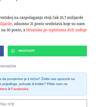
rvatskoj na raspolaganju stoji čak 10,7 milijarde
lijarde,
odnosno 21 posto sredstava koje su nam
 na 30 posto, a
Hrvatska po isplatama drži zadnje
WHATSAPP
 PRORAČUN
 da provjerimo je li točna? Želite nas upozoriti na
e prijedloge, pohvale ili kritike? Pišite nam na
ttera
ili
Facebooka
.
ITALI STE