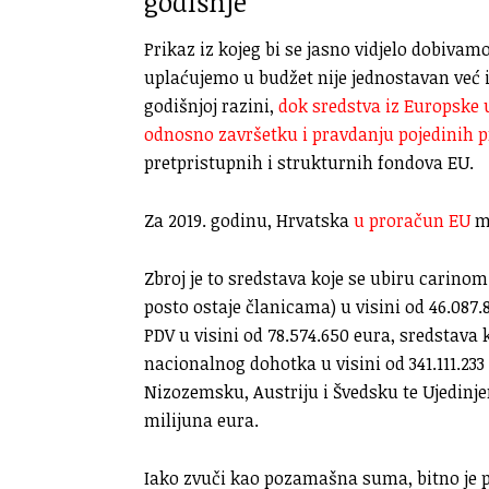
godišnje
Prikaz iz kojeg bi se jasno vidjelo dobivamo
uplaćujemo u budžet nije jednostavan već 
godišnjoj razini,
dok sredstva iz Europske 
odnosno završetku i pravdanju pojedinih p
pretpristupnih i strukturnih fondova EU.
Za 2019. godinu, Hrvatska
u proračun EU
mo
Zbroj je to sredstava koje se ubiru carinom
posto ostaje članicama) u visini od 46.087.
PDV u visini od 78.574.650 eura, sredstava
nacionalnog dohotka u visini od 341.111.233
Nizozemsku, Austriju i Švedsku te Ujedinje
milijuna eura.
Iako zvuči kao pozamašna suma, bitno je p