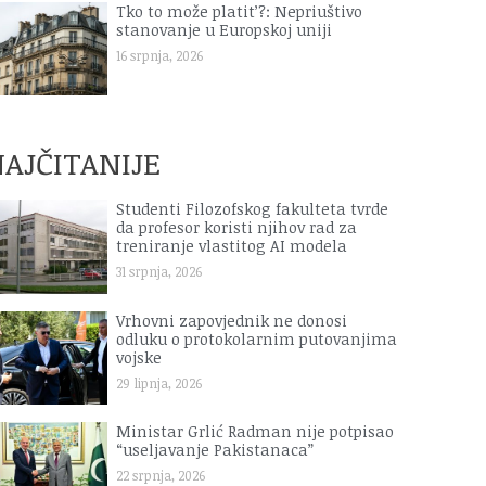
Tko to može platit’?: Nepriuštivo
stanovanje u Europskoj uniji
16 srpnja, 2026
AJČITANIJE
Studenti Filozofskog fakulteta tvrde
da profesor koristi njihov rad za
treniranje vlastitog AI modela
31 srpnja, 2026
Vrhovni zapovjednik ne donosi
odluku o protokolarnim putovanjima
vojske
29 lipnja, 2026
Ministar Grlić Radman nije potpisao
“useljavanje Pakistanaca”
22 srpnja, 2026