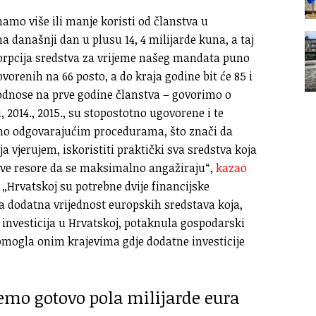
imamo više ili manje koristi od članstva u
na današnji dan u plusu 14, 4 milijarde kuna, a taj
sorpcija sredstva za vrijeme našeg mandata puno
vorenih na 66 posto, a do kraja godine bit će 85 i
e odnose na prve godine članstva – govorimo o
, 2014., 2015., su stopostotno ugovorene i te
iđeno odgovarajućim procedurama, što znači da
a vjerujem, iskoristiti praktički sva sredstva koja
sve resore da se maksimalno angažiraju“,
kazao
 „Hrvatskoj su potrebne dvije financijske
 ta dodatna vrijednost europskih sredstava koja,
 investicija u Hrvatskoj, potaknula gospodarski
pomogla onim krajevima gdje dodatne investicije
emo gotovo pola milijarde eura