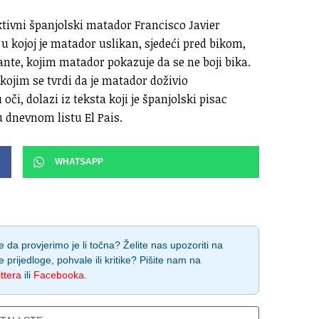
aktivni španjolski matador Francisco Javier
u kojoj je matador uslikan, sjedeći pred bikom,
ante, kojim matador pokazuje da se ne boji bika.
 kojim se tvrdi da je matador doživio
oči, dolazi iz teksta koji je španjolski pisac
u dnevnom listu El Pais.
WHATSAPP
 da provjerimo je li točna? Želite nas upozoriti na
e prijedloge, pohvale ili kritike? Pišite nam na
ttera
ili
Facebooka
.