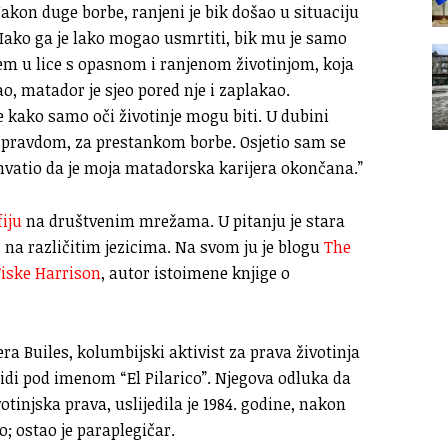
Nakon duge borbe, ranjeni je bik došao u situaciju
ako ga je lako mogao usmrtiti, bik mu je samo
cem u lice s opasnom i ranjenom životinjom, koja
o, matador je sjeo pored nje i zaplakao.
e kako samo oči životinje mogu biti. U dubini
a pravdom, za prestankom borbe. Osjetio sam se
hvatio da je moja matadorska karijera okončana.”
fiju
na društvenim mrežama. U pitanju je stara
 na različitim jezicima. Na svom ju je blogu
The
Fiske Harrison
, autor istoimene knjige o
ra Builes, kolumbijski aktivist za prava životinja
ridi pod imenom “El Pilarico”. Njegova odluka da
tinjska prava, uslijedila je 1984. godine, nakon
o; ostao je paraplegičar.