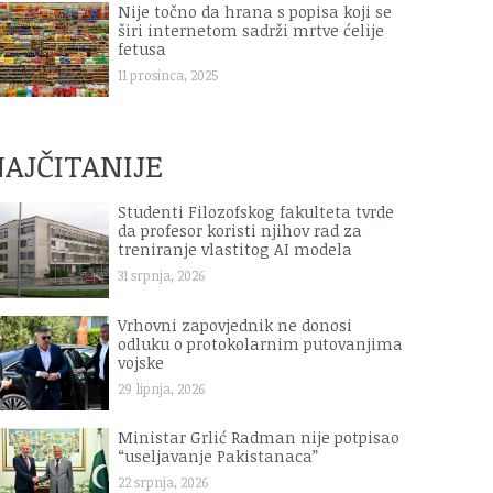
Nije točno da hrana s popisa koji se
širi internetom sadrži mrtve ćelije
fetusa
11 prosinca, 2025
AJČITANIJE
Studenti Filozofskog fakulteta tvrde
da profesor koristi njihov rad za
treniranje vlastitog AI modela
31 srpnja, 2026
Vrhovni zapovjednik ne donosi
odluku o protokolarnim putovanjima
vojske
29 lipnja, 2026
Ministar Grlić Radman nije potpisao
“useljavanje Pakistanaca”
22 srpnja, 2026