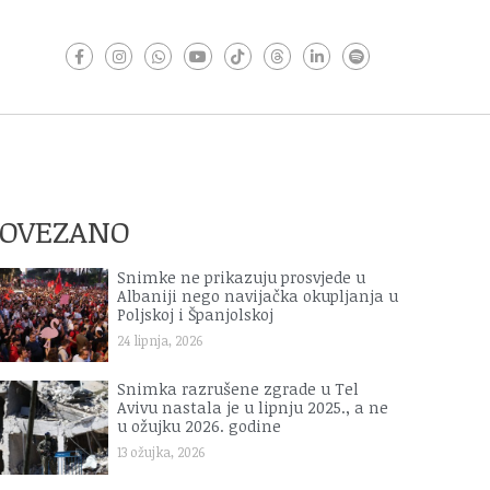
POVEZANO
Snimke ne prikazuju prosvjede u
Albaniji nego navijačka okupljanja u
Poljskoj i Španjolskoj
24 lipnja, 2026
Snimka razrušene zgrade u Tel
Avivu nastala je u lipnju 2025., a ne
u ožujku 2026. godine
13 ožujka, 2026