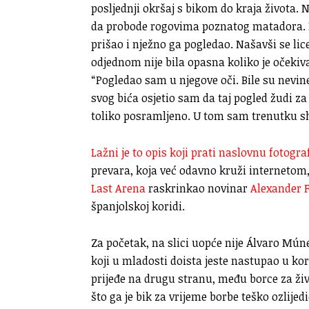
posljednji okršaj s bikom do kraja života. 
da probode rogovima poznatog matadora. I
prišao i nježno ga pogledao. Našavši se li
odjednom nije bila opasna koliko je očekiva
“Pogledao sam u njegove oči. Bile su nevin
svog bića osjetio sam da taj pogled žudi z
toliko posramljeno. U tom sam trenutku s
Lažni je to opis koji prati naslovnu fotogra
prevara, koja već odavno kruži internetom,
Last Arena
raskrinkao novinar
Alexander 
španjolskoj koridi.
Za početak, na slici uopće nije Álvaro Múne
koji u mladosti doista jeste nastupao u ko
prijeđe na drugu stranu, među borce za živo
što ga je bik za vrijeme borbe teško ozlijedi