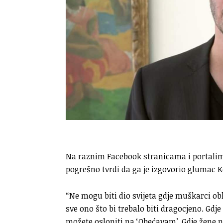
Na raznim Facebook stranicama i portalima r
pogrešno tvrdi da ga je izgovorio glumac 
“Ne mogu biti dio svijeta gdje muškarci ob
sve ono što bi trebalo biti dragocjeno. Gdje 
možete osloniti na ‘Obećavam’. Gdje žene ne