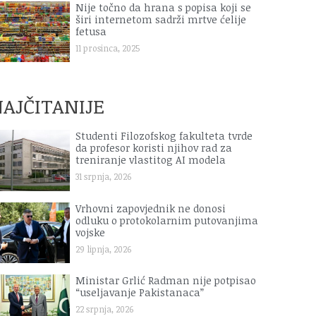
Nije točno da hrana s popisa koji se
širi internetom sadrži mrtve ćelije
fetusa
11 prosinca, 2025
AJČITANIJE
Studenti Filozofskog fakulteta tvrde
da profesor koristi njihov rad za
treniranje vlastitog AI modela
31 srpnja, 2026
Vrhovni zapovjednik ne donosi
odluku o protokolarnim putovanjima
vojske
29 lipnja, 2026
Ministar Grlić Radman nije potpisao
“useljavanje Pakistanaca”
22 srpnja, 2026