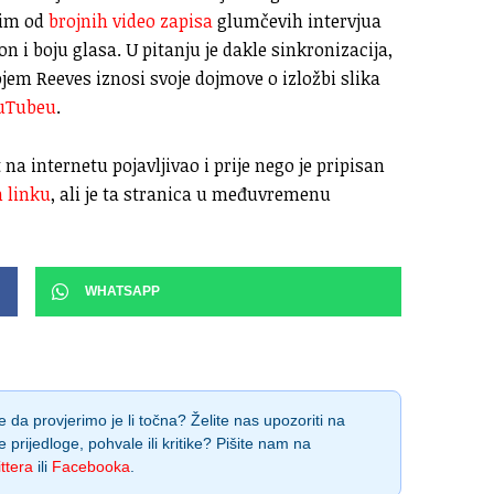
jim od
brojnih video zapisa
glumčevih intervjua
 i boju glasa. U pitanju je dakle sinkronizacija,
jem Reeves iznosi svoje dojmove o izložbi slika
uTubeu
.
 na internetu pojavljivao i prije nego je pripisan
 linku
, ali je ta stranica u međuvremenu
WHATSAPP
 da provjerimo je li točna? Želite nas upozoriti na
e prijedloge, pohvale ili kritike? Pišite nam na
ttera
ili
Facebooka
.