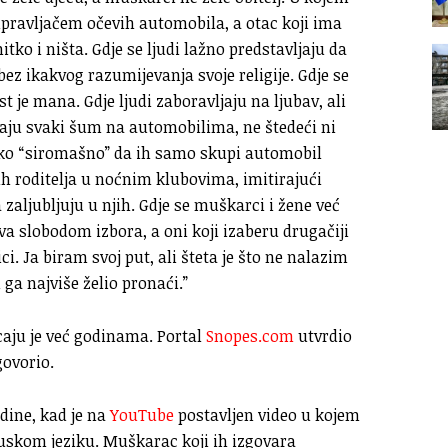
 upravljačem očevih automobila, a otac koji ima
ko i ništa. Gdje se ljudi lažno predstavljaju da
bez ikakvog razumijevanja svoje religije. Gdje se
e mana. Gdje ljudi zaboravljaju na ljubav, ali
ljaju svaki šum na automobilima, ne štedeći ni
liko “siromašno” da ih samo skupi automobil
h roditelja u noćnim klubovima, imitirajući
 zaljubljuju u njih. Gdje se muškarci i žene već
va slobodom izbora, a oni koji izaberu drugačiji
i. Ja biram svoj put, ali šteta je što ne nalazim
a najviše želio pronaći.”
icaju je već godinama. Portal
Snopes.com
utvrdio
govorio.
odine, kad je na
YouTube
postavljen video u kojem
ruskom jeziku. Muškarac koji ih izgovara