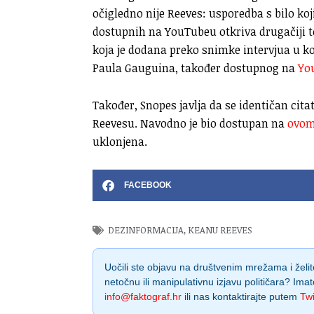
očigledno nije Reeves: usporedba s bilo ko
dostupnih na YouTubeu otkriva drugačiji ton
koja je dodana preko snimke intervjua u ko
Paula Gauguina, također dostupnog na
Yo
Također, Snopes javlja da se identičan citat
Reevesu. Navodno je bio dostupan na
ovom
uklonjena.
FACEBOOK
DEZINFORMACIJA
,
KEANU REEVES
Uočili ste objavu na društvenim mrežama i želite
netočnu ili manipulativnu izjavu političara? Imat
info@faktograf.hr
ili nas kontaktirajte putem
Twi