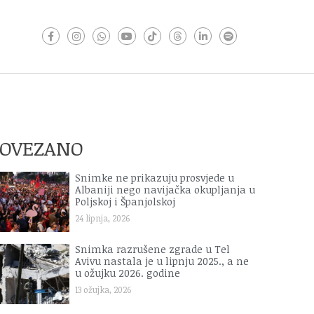
POVEZANO
Snimke ne prikazuju prosvjede u
Albaniji nego navijačka okupljanja u
Poljskoj i Španjolskoj
24 lipnja, 2026
Snimka razrušene zgrade u Tel
Avivu nastala je u lipnju 2025., a ne
u ožujku 2026. godine
13 ožujka, 2026