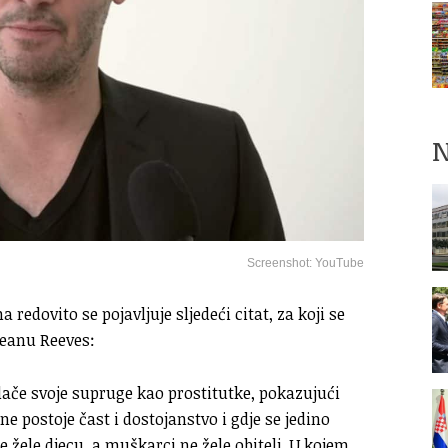
N
Screenshot: YouTube
edovito se pojavljuje sljedeći citat, za koji se
Keanu Reeves:
lače svoje supruge kao prostitutke, pokazujući
ne postoje čast i dostojanstvo i gdje se jedino
 žele djecu, a muškarci ne žele obitelj. U kojem