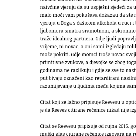
naivčine vjeruju da su uspješni sjedeći za
malo moći vam pokušava dokazati da ste nit
vjeruju u Boga s čašicom alkohola u ruci i 
ljubomora smatra sramotnom, a skromnost j
traže idealnog partnera. Gdje ljudi poprav
vrijeme, ni novac, a oni sami izgledaju to
može pokriti. Gdje momci troše novac svoji
primitivne zvukove, a djevojke se zbog toga
godinama ne razlikuju i gdje se sve to nazi
put bivaju označeni kao retardirani nasilnic
razumijevanje u ljudima među kojima sam g
Citat koji se lažno pripisuje Reevesu u opt
je da Reeves citirane rečenice nikad nije iz
Citat se Reevesu pripisuje od rujna 2015. g
muški glas citirane rečenice izgovara na 