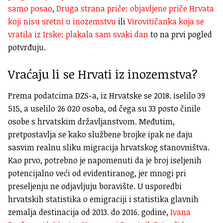
samo posao
,
Druga strana priče: objavljene priče Hrvata
koji nisu sretni u inozemstvu
ili
Virovitičanka koja se
vratila iz Irske: plakala sam svaki dan
to na prvi pogled
potvrđuju.
Vraćaju li se Hrvati iz inozemstva?
Prema podatcima DZS-a, iz Hrvatske se 2018. iselilo 39
515, a uselilo 26 020 osoba, od čega su 33 posto činile
osobe s hrvatskim državljanstvom. Međutim,
pretpostavlja se kako službene brojke ipak ne daju
sasvim realnu sliku migracija hrvatskog stanovništva.
Kao prvo, potrebno je napomenuti da je broj iseljenih
potencijalno veći od evidentiranog, jer mnogi pri
preseljenju ne odjavljuju boravište. U usporedbi
hrvatskih statistika o emigraciji i statistika glavnih
zemalja destinacija od 2013. do 2016. godine,
Ivana