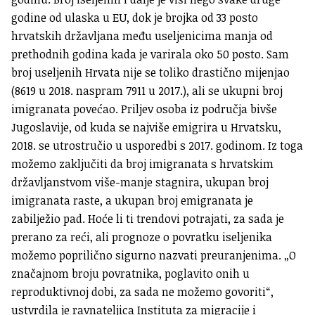
godine od ulaska u EU, dok je brojka od 33 posto
hrvatskih državljana među useljenicima manja od
prethodnih godina kada je varirala oko 50 posto. Sam
broj useljenih Hrvata nije se toliko drastično mijenjao
(8619 u 2018. naspram 7911 u 2017.), ali se ukupni broj
imigranata povećao. Priljev osoba iz područja bivše
Jugoslavije, od kuda se najviše emigrira u Hrvatsku,
2018. se utrostručio u usporedbi s 2017. godinom. Iz toga
možemo zaključiti da broj imigranata s hrvatskim
državljanstvom više-manje stagnira, ukupan broj
imigranata raste, a ukupan broj emigranata je
zabilježio pad. Hoće li ti trendovi potrajati, za sada je
prerano za reći, ali prognoze o povratku iseljenika
možemo poprilično sigurno nazvati preuranjenima. „O
značajnom broju povratnika, poglavito onih u
reproduktivnoj dobi, za sada ne možemo govoriti“,
ustvrdila je ravnateljica Instituta za migracije i