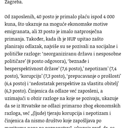
Zagreba.
Od zaposlenih, 40 posto je primalo plaću ispod 4 000
kuna, što ukazuje na moguće ekonomske motive
emigranata, ali 33 posto je imalo natprosječna
primanja. Također, kada ih je HUP upitao zašto
planiraju odlazak, najviše su se pozivali na socijalne i
političke razloge: ‘neorganiziranu državu i nesposobne
političare’ (8 posto odgovora), ‘beznađe i
besperspektivnost države’ (7,6 posto),’ nepotizam’ (7,4
posto), ‘korupciju’ (7,3 posto), ‘prepucavanje o prošlosti’
(6,4 posto) i ‘nedostatak perspektive za vlastitu obitelj’
(6,3 posto). Činjenica da odlaze već zaposleni, a
uzimajući u obzir razloge na koje se pozivaju, ukazuje
da se iz Hrvatske ne odlazi primarno zbog ekonomskih
razloga, već „(ljude) tjeraju korupcija i nepotizam i
činjenica da nismo društvo koje zapošljava po