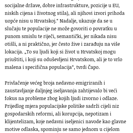
socijalne države, dobre infrastrukture, pozicije u EU,
niskih cijena i životnog stila), ali njihovi izvori prihoda
uopće nisu u Hrvatskoj.“ Nadalje, ukazuje da se u
slučaju te populacije ne može govoriti o povratku u
punom smislu te riječi, semantički, jer nikada nisu
otišli, a ni praktično, jer često žive i zarađuju na više
lokacija. „To su ljudi koji si život u Hrvatskoj mogu
priuštiti, i koji su oduševljeni Hrvatskom, ali je to vrlo
malena i specifična populacija“, tvrdi Čapo.
Privlačenje većeg broja nedavno emigriranih i
zaustavljanje daljnjeg iseljavanja zahtijevalo bi veći
fokus na probleme zbog kojih ljudi izvorno i odlaze.
Prijedlog mjera populacijske politike sadrži cijeli niz
gospodarskih reformi, ali korupcija, nepotizam i
klijentelizam, koje nedavni iseljenici navode kao glavne
motive odlaska, spominju se samo jednom u cijelom