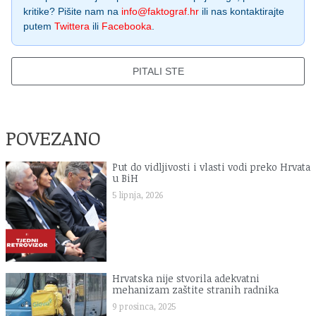
kritike? Pišite nam na
info@faktograf.hr
ili nas kontaktirajte
putem
Twittera
ili
Facebooka
.
PITALI STE
POVEZANO
Put do vidljivosti i vlasti vodi preko Hrvata
u BiH
5 lipnja, 2026
Hrvatska nije stvorila adekvatni
mehanizam zaštite stranih radnika
9 prosinca, 2025