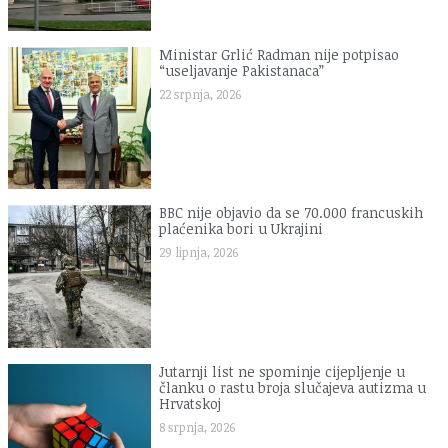
Ministar Grlić Radman nije potpisao
“useljavanje Pakistanaca”
22 srpnja, 2026
BBC nije objavio da se 70.000 francuskih
plaćenika bori u Ukrajini
29 lipnja, 2026
Jutarnji list ne spominje cijepljenje u
članku o rastu broja slučajeva autizma u
Hrvatskoj
8 srpnja, 2026