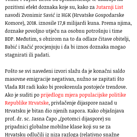
pozitivni efekt doznaka koje su, kako za
Jutarnji List
navodi Zvonimir Savić iz HGK (Hrvatske Gospodarske
Komore), 2018. iznosile 17,8 milijardi kuna. Prema njima,
doznake povoljno utječu na osobnu potrošnju i time
BDP. Međutim, s obzirom na to da odlaze čitave obitelji,
Babić i Račić procjenjuju i da bi iznos doznaka mogao
stagnirati ili padati.
Pošto se svi navedeni izvori slažu da je konačni saldo
masovne emigracije negativan, nužno se zapitati što
Vlada RH radi kako bi preokrenula postojeće trendove.
Ako je suditi po
prijedlogu mjera populacijske politike
Republike Hrvatske
, privlačenje dijaspore nazad u
Hrvatsku je bitan dio njenih napora. Kako objašnjava
prof. dr. sc. Jasna Čapo „(potomci dijaspore) su
pripadnici globalne mobilne klase koji su se za
Hrvatsku odlučili iz niza razloga (relativno snažne