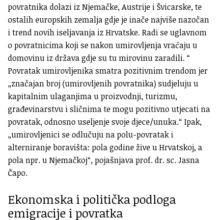
povratnika dolazi iz Njemačke, Austrije i Švicarske, te
ostalih europskih zemalja gdje je inače najviše nazočan
i trend novih iseljavanja iz Hrvatske. Radi se uglavnom
o povratnicima koji se nakon umirovljenja vraćaju u
domovinu iz država gdje su tu mirovinu zaradili. “
Povratak umirovljenika smatra pozitivnim trendom jer
„značajan broj (umirovljenih povratnika) sudjeluju u
kapitalnim ulaganjima u proizvodnji, turizmu,
građevinarstvu i sličnima te mogu pozitivno utjecati na
povratak, odnosno useljenje svoje djece/unuka.“ Ipak,
„umirovljenici se odlučuju na polu-povratak i
alterniranje boravišta: pola godine žive u Hrvatskoj, a
pola npr. u Njemačkoj“, pojašnjava prof. dr. sc. Jasna
Čapo.
Ekonomska i politička podloga
emigracije i povratka