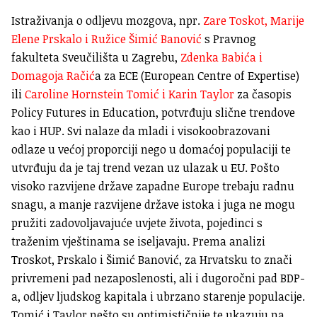
Istraživanja o odljevu mozgova, npr.
Zare Toskot, Marije
Elene Prskalo i Ružice Šimić Banović
s Pravnog
fakulteta Sveučilišta u Zagrebu,
Zdenka Babića i
Domagoja Račić
a za ECE (European Centre of Expertise)
ili
Caroline Hornstein Tomić i Karin Taylor
za časopis
Policy Futures in Education, potvrđuju slične trendove
kao i HUP. Svi nalaze da mladi i visokoobrazovani
odlaze u većoj proporciji nego u domaćoj populaciji te
utvrđuju da je taj trend vezan uz ulazak u EU. Pošto
visoko razvijene države zapadne Europe trebaju radnu
snagu, a manje razvijene države istoka i juga ne mogu
pružiti zadovoljavajuće uvjete života, pojedinci s
traženim vještinama se iseljavaju. Prema analizi
Troskot, Prskalo i Šimić Banović, za Hrvatsku to znači
privremeni pad nezaposlenosti, ali i dugoročni pad BDP-
a, odljev ljudskog kapitala i ubrzano starenje populacije.
Tomić i Taylor nešto su optimističnije te ukazuju na