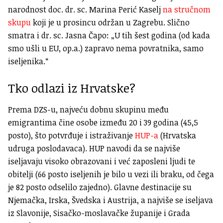
narodnost doc. dr. sc. Marina Perić Kaselj
na stručnom
skupu
koji je u prosincu održan u Zagrebu. Slično
smatra i dr. sc. Jasna Čapo: „U tih šest godina (od kada
smo ušli u EU, op.a.) zapravo nema povratnika, samo
iseljenika.“
Tko odlazi iz Hrvatske?
Prema DZS-u, najveću dobnu skupinu među
emigrantima čine osobe između 20 i 39 godina (45,5
posto), što potvrđuje i istraživanje
HUP-a
(Hrvatska
udruga poslodavaca). HUP navodi da se najviše
iseljavaju visoko obrazovani i već zaposleni ljudi te
obitelji (66 posto iseljenih je bilo u vezi ili braku, od čega
je 82 posto odselilo zajedno). Glavne destinacije su
Njemačka, Irska, Švedska i Austrija, a najviše se iseljava
iz Slavonije, Sisačko-moslavačke županije i Grada