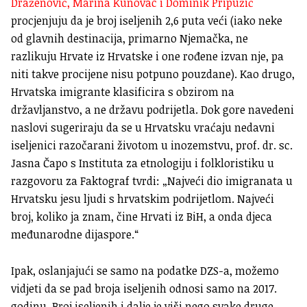
Draženović, Marina Kunovac i Dominik Pripužić
procjenjuju da je broj iseljenih 2,6 puta veći (iako neke
od glavnih destinacija, primarno Njemačka, ne
razlikuju Hrvate iz Hrvatske i one rođene izvan nje, pa
niti takve procijene nisu potpuno pouzdane). Kao drugo,
Hrvatska imigrante klasificira s obzirom na
državljanstvo, a ne državu podrijetla. Dok gore navedeni
naslovi sugeriraju da se u Hrvatsku vraćaju nedavni
iseljenici razočarani životom u inozemstvu, prof. dr. sc.
Jasna Čapo s Instituta za etnologiju i folkloristiku u
razgovoru za Faktograf tvrdi: „Najveći dio imigranata u
Hrvatsku jesu ljudi s hrvatskim podrijetlom. Najveći
broj, koliko ja znam, čine Hrvati iz BiH, a onda djeca
međunarodne dijaspore.“
Ipak, oslanjajući se samo na podatke DZS-a, možemo
vidjeti da se pad broja iseljenih odnosi samo na 2017.
godinu. Broj iseljenih i dalje je viši nego svake druge