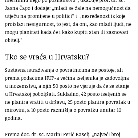
meritumu nego po poznanstvu“, ukazuje prof. dr. sc.
Jasna Čapo i dodaje: „mladi se žale na nemogućnost da
utječu na promijene u politici“ i „nesređenost iz koje
proizlazi nesigurnost, to jest, da oni, kao mladi ljudi, ne
mogu planirati kada će i kako kupiti stan ili zasnovati
obitelj.“
Tko se vraća u Hrvatsku?
Sustavna istraživanja o povratnicima ne postoje, ali
prema podacima HUP-a većina iseljenika je zadovoljna
u inozemstvu, a njih 50 posto ne vjeruje da će se stanje
u Hrvatskoj poboljšati. Sukladno, 42 posto iseljenih se
ne planira vratiti u državu, 25 posto planira povratak u
mirovini, a 10 posto razmišlja o povratku unutar 10
godina.
Prema doc. dr. sc. Marini Perić Kaselj, „najveći broj