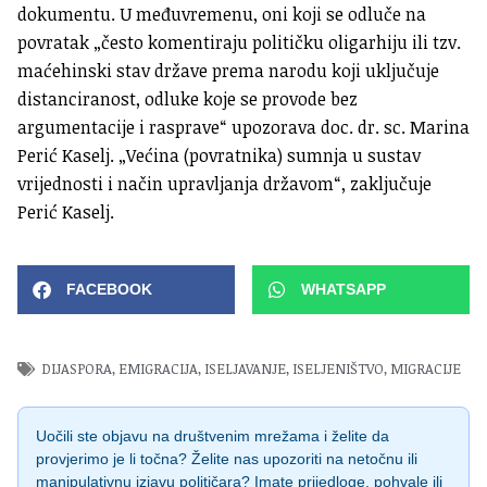
dokumentu. U međuvremenu, oni koji se odluče na
povratak „često komentiraju političku oligarhiju ili tzv.
maćehinski stav države prema narodu koji uključuje
distanciranost, odluke koje se provode bez
argumentacije i rasprave“ upozorava doc. dr. sc. Marina
Perić Kaselj. „Većina (povratnika) sumnja u sustav
vrijednosti i način upravljanja državom“, zaključuje
Perić Kaselj.
FACEBOOK
WHATSAPP
DIJASPORA
,
EMIGRACIJA
,
ISELJAVANJE
,
ISELJENIŠTVO
,
MIGRACIJE
Uočili ste objavu na društvenim mrežama i želite da
provjerimo je li točna? Želite nas upozoriti na netočnu ili
manipulativnu izjavu političara? Imate prijedloge, pohvale ili