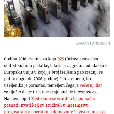
EPA/IAN LANGSDON
Godina 2018., zadnja za koju
DZS
(Državni zavod za
statistiku) ima podatke, bila je prva godina od ulaska u
Europsku uniju u kojoj je broj iseljenih pao (zadnji se
put to dogodilo 2008. godine). Istovremeno, broj
useljenika je porastao, temeljem čega je
Večernji list
zaključio da se Hrvati vraćaju kući iz inozemstva.
Naslovi poput
Zašto smo se vratili u lijepu našu:
poznati Hrvati koji su studirali u inozemstvu
progovaraju o povratku u domovinu: ‘u životu nije sve