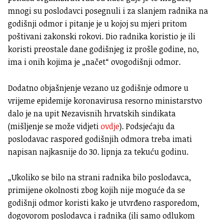
mnogi su poslodavci posegnuli i za slanjem radnika na
godišnji odmor i pitanje je u kojoj su mjeri pritom
poštivani zakonski rokovi. Dio radnika koristio je ili
koristi preostale dane godišnjeg iz prošle godine, no,
ima i onih kojima je „načet“ ovogodišnji odmor.
Dodatno objašnjenje vezano uz godišnje odmore u
vrijeme epidemije koronavirusa resorno ministarstvo
dalo je na upit Nezavisnih hrvatskih sindikata
(mišljenje se može vidjeti
ovdje
). Podsjećaju da
poslodavac raspored godišnjih odmora treba imati
napisan najkasnije do 30. lipnja za tekuću godinu.
„Ukoliko se bilo na strani radnika bilo poslodavca,
primijene okolnosti zbog kojih nije moguće da se
godišnji odmor koristi kako je utvrđeno rasporedom,
dogovorom poslodavca i radnika (ili samo odlukom