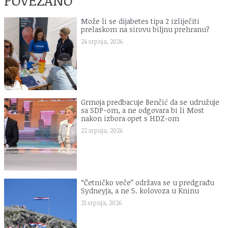
POVEZANO
Može li se dijabetes tipa 2 izliječiti
prelaskom na sirovu biljnu prehranu?
24 srpnja, 2026
Grmoja predbacuje Benčić da se udružuje
sa SDP-om, a ne odgovara bi li Most
nakon izbora opet s HDZ-om
22 srpnja, 2026
“Četničko veče” održava se u predgrađu
Sydneyja, a ne 5. kolovoza u Kninu
21 srpnja, 2026