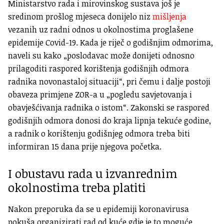
Ministarstvo rada i mirovinskog sustava još je
sredinom prošlog mjeseca donijelo niz
mišljenja
vezanih uz radni odnos u okolnostima proglašene
epidemije Covid-19. Kada je riječ o godišnjim odmorima,
naveli su kako „poslodavac može donijeti odnosno
prilagoditi raspored korištenja godišnjih odmora
radnika novonastaloj situaciji“, pri čemu i dalje postoji
obaveza primjene ZOR-a u „pogledu savjetovanja i
obavješćivanja radnika o istom“. Zakonski se raspored
godišnjih odmora donosi do kraja lipnja tekuće godine,
a radnik o korištenju godišnjeg odmora treba biti
informiran 15 dana prije njegova početka.
I obustavu rada u izvanrednim
okolnostima treba platiti
Nakon preporuka da se u epidemiji koronavirusa
pokuša organizirati rad od kuće gdje je to moguće,