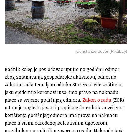
Constanze Beyer (Pixabay)
Radnik kojeg je poslodavac uputio na godišnji odmor
zbog smanjivanja gospodarske aktivnosti, odnosno
zabrane rada temeljem odluka Stožera civile zaštite u
jeku epidemije koronavirusa, ima pravo na naknadu
plaće za vrijeme godišnjeg odmora.
Zakon o radu
(ZOR)
u tom je pogledu jasan i propisuje da radnik za vrijeme
korištenja godišnjeg odmora ima pravo na naknadu
plaće u visini određenoj kolektivnim ugovorom,
pravilnikom o radu ili ugovorom o radu. Naknada koja