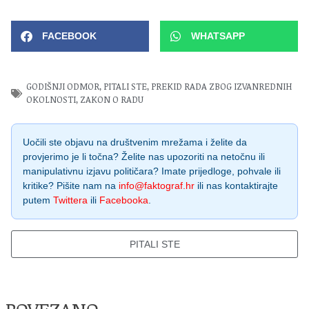
FACEBOOK
WHATSAPP
GODIŠNJI ODMOR
,
PITALI STE
,
PREKID RADA ZBOG IZVANREDNIH
OKOLNOSTI
,
ZAKON O RADU
Uočili ste objavu na društvenim mrežama i želite da
provjerimo je li točna? Želite nas upozoriti na netočnu ili
manipulativnu izjavu političara? Imate prijedloge, pohvale ili
kritike? Pišite nam na
info@faktograf.hr
ili nas kontaktirajte
putem
Twittera
ili
Facebooka
.
PITALI STE