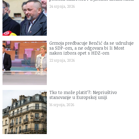
24 srpnja, 2026
Grmoja predbacuje Benčić da se udružuje
sa SDP-om, a ne odgovara bi li Most
nakon izbora opet s HDZ-om
22 srpnja, 2026
Tko to može platit’?: Nepriuštivo
stanovanje u Europskoj uniji
16 srpnja, 2026