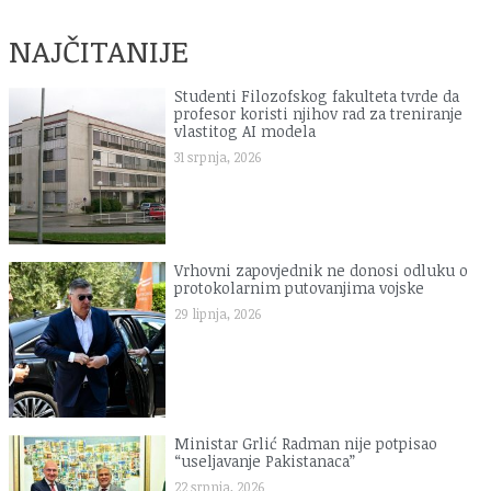
NAJČITANIJE
Studenti Filozofskog fakulteta tvrde da
profesor koristi njihov rad za treniranje
vlastitog AI modela
31 srpnja, 2026
Vrhovni zapovjednik ne donosi odluku o
protokolarnim putovanjima vojske
29 lipnja, 2026
Ministar Grlić Radman nije potpisao
“useljavanje Pakistanaca”
22 srpnja, 2026