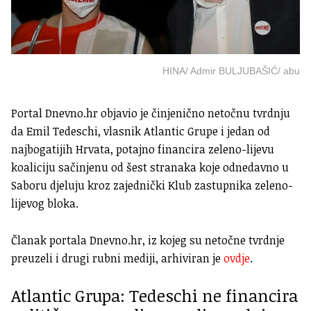
HINA/ Admir BULJUBAŠIĆ/ abu
Portal Dnevno.hr objavio je činjenično netočnu tvrdnju
da Emil Tedeschi, vlasnik Atlantic Grupe i jedan od
najbogatijih Hrvata, potajno financira zeleno-lijevu
koaliciju sačinjenu od šest stranaka koje odnedavno u
Saboru djeluju kroz zajednički Klub zastupnika zeleno-
lijevog bloka.
Članak portala Dnevno.hr, iz kojeg su netočne tvrdnje
preuzeli i drugi rubni mediji, arhiviran je
ovdje
.
Atlantic Grupa: Tedeschi ne financira