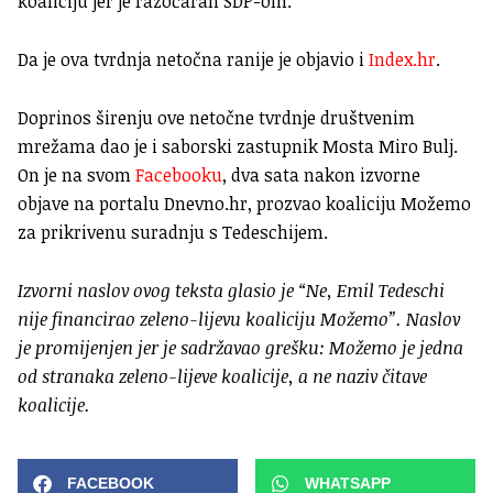
koaliciju jer je razočaran SDP-om.
Da je ova tvrdnja netočna ranije je objavio i
Index.hr
.
Doprinos širenju ove netočne tvrdnje društvenim
mrežama dao je i saborski zastupnik Mosta Miro Bulj.
On je na svom
Facebooku
, dva sata nakon izvorne
objave na portalu Dnevno.hr, prozvao koaliciju Možemo
za prikrivenu suradnju s Tedeschijem.
Izvorni naslov ovog teksta glasio je “Ne, Emil Tedeschi
nije financirao zeleno-lijevu koaliciju Možemo”. Naslov
je promijenjen jer je sadržavao grešku: Možemo je jedna
od stranaka zeleno-lijeve koalicije, a ne naziv čitave
koalicije.
FACEBOOK
WHATSAPP