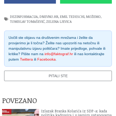
DEZINFORMACIJA
,
DNEVNO.HR
,
EMIL TEDESCHI
,
MOŽEMO
,
TOMISLAV TOMAŠEVIĆ
,
ZELENA LJEVICA
Uočili ste objavu na društvenim mrežama i želite da
provjerimo je li točna? Želite nas upozoriti na netočnu ili
manipulativnu izjavu političara? Imate prijedloge, pohvale ili
kritike? Pišite nam na
info@faktograf.hr
ili nas kontaktirajte
putem
Twittera
ili
Facebooka
.
PITALI STE
POVEZANO
Izlazak Branka Kolarića iz SDP-a: kada
politika kadrovira i u javnim ustanovama