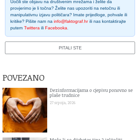
Uočili ste objavu na društvenim mrežama i želite da
provjerimo je li točna? Želite nas upozoriti na netočnu ili
manipulativnu izjavu političara? Imate prijedloge, pohvale ili
kritike? Pišite nam na
info@faktograf.hr
ili nas kontaktirajte
putem
Twittera
ili
Facebooka
.
PITALI STE
POVEZANO
Dezinformacijama o cjepivu ponovno se
plaše trudnice
27 srpnja, 2026
Može li se dijabetes tipa 2 izliječiti