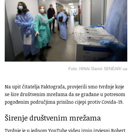
Foto: HINA/ Damir SENÈAR/ ua
Na upit čitatelja Faktografa, provjerili smo tvrdnje koje
se šire društvenim mrežama da se građane u potresom
pogođenim područjima prisilno cijepi protiv Covida-19.
Širenje društvenim mrežama
Tvrdnje je u jednom YouTube videu iznio izvjesni Robert