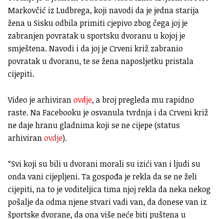
Markovčić iz Ludbrega, koji navodi da je jedna starija
žena u Sisku odbila primiti cjepivo zbog čega joj je
zabranjen povratak u sportsku dvoranu u kojoj je
smještena. Navodi i da joj je Crveni križ zabranio
povratak u dvoranu, te se žena naposljetku pristala
cijepiti.
Video je arhiviran
ovdje
, a broj pregleda mu rapidno
raste. Na Facebooku je osvanula tvrdnja i da Crveni križ
ne daje hranu gladnima koji se ne cijepe (status
arhiviran
ovdje
).
“Svi koji su bili u dvorani morali su izići van i ljudi su
onda vani cijepljeni. Ta gospođa je rekla da se ne želi
cijepiti, na to je voditeljica tima njoj rekla da neka nekog
pošalje da odma njene stvari vadi van, da donese van iz
športske dvorane, da ona više neće biti puštena u