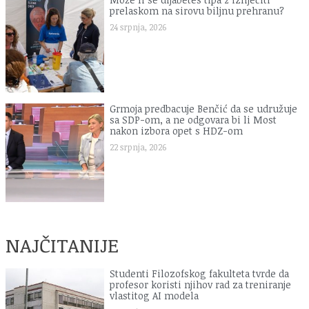
prelaskom na sirovu biljnu prehranu?
24 srpnja, 2026
Grmoja predbacuje Benčić da se udružuje
sa SDP-om, a ne odgovara bi li Most
nakon izbora opet s HDZ-om
22 srpnja, 2026
NAJČITANIJE
Studenti Filozofskog fakulteta tvrde da
profesor koristi njihov rad za treniranje
vlastitog AI modela