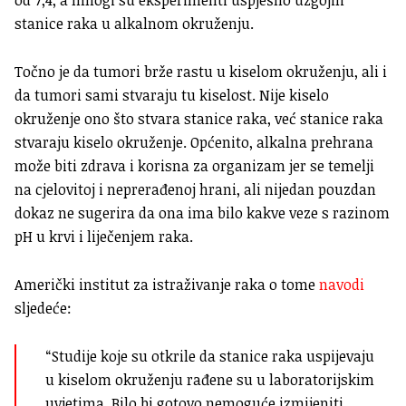
od 7,4, a mnogi su eksperimenti uspješno uzgojili
stanice raka u alkalnom okruženju.
Točno je da tumori brže rastu u kiselom okruženju, ali i
da tumori sami stvaraju tu kiselost. Nije kiselo
okruženje ono što stvara stanice raka, već stanice raka
stvaraju kiselo okruženje. Općenito, alkalna prehrana
može biti zdrava i korisna za organizam jer se temelji
na cjelovitoj i neprerađenoj hrani, ali nijedan pouzdan
dokaz ne sugerira da ona ima bilo kakve veze s razinom
pH u krvi i liječenjem raka.
Američki institut za istraživanje raka o tome
navodi
sljedeće:
“Studije koje su otkrile da stanice raka uspijevaju
u kiselom okruženju rađene su u laboratorijskim
uvjetima. Bilo bi gotovo nemoguće izmijeniti