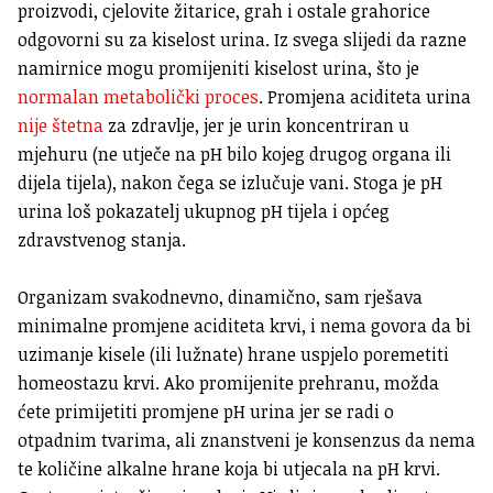
proizvodi, cjelovite žitarice, grah i ostale grahorice
odgovorni su za kiselost urina. Iz svega slijedi da razne
namirnice mogu promijeniti kiselost urina, što je
normalan metabolički proces
. Promjena aciditeta urina
nije štetna
za zdravlje, jer je urin koncentriran u
mjehuru (ne utječe na pH bilo kojeg drugog organa ili
dijela tijela), nakon čega se izlučuje vani. Stoga je pH
urina loš pokazatelj ukupnog pH tijela i općeg
zdravstvenog stanja.
Organizam svakodnevno, dinamično, sam rješava
minimalne promjene aciditeta krvi, i nema govora da bi
uzimanje kisele (ili lužnate) hrane uspjelo poremetiti
homeostazu krvi. Ako promijenite prehranu, možda
ćete primijetiti promjene pH urina jer se radi o
otpadnim tvarima, ali znanstveni je konsenzus da nema
te količine alkalne hrane koja bi utjecala na pH krvi.