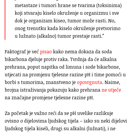
metastaze i tumori hrane se tvarima (toksinima)
koji stvaraju kiselo okruženje u organizmu i sve
dok je organizam kiseo, tumor može rasti. No,
onog trenutku kada kiselo okruženje pretvorimo
u lužnato (alkalno) tumor prestaje rasti.”
Faktograf je već
pisao
kako nema dokaza da soda
bikarbona djeluje protiv raka. Tvrdnja da će alkalna
prehrana, poput napitka od limuna i sode bikarbone,
utjecati na promjenu tjelesne razine pH i time pomoći u
borbi s tumorima, znanstveno je
opovrgnuta
. Naime,
brojna istraživanja pokazuju kako prehrana
ne utječe
na značajne promjene tjelesne razine pH.
Za početak je važno reći da se pH uvelike razlikuje
ovisno o dijelovima ljudskog tijela – iako su neki dijelovi
ljudskog tijela kiseli, drugi su alkalni (lužnati), i ne