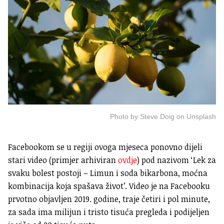
Photo by Steve Doig on Unsplash
Facebookom se u regiji ovoga mjeseca ponovno dijeli
stari video (primjer arhiviran
ovdje
) pod nazivom ‘Lek za
svaku bolest postoji – Limun i soda bikarbona, moćna
kombinacija koja spašava život’. Video je na Facebooku
prvotno objavljen 2019. godine, traje četiri i pol minute,
za sada ima milijun i tristo tisuća pregleda i podijeljen