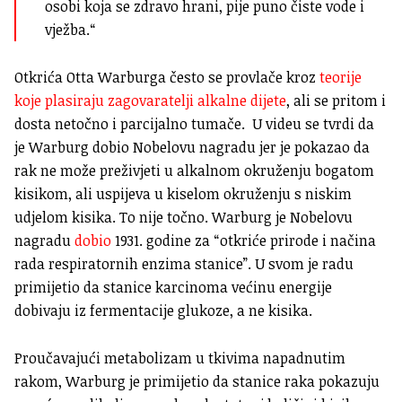
osobi koja se zdravo hrani, pije puno čiste vode i
vježba.“
Otkrića Otta Warburga često se provlače kroz
teorije
koje plasiraju zagovaratelji alkalne dijete
, ali se pritom i
dosta netočno i parcijalno tumače. U videu se tvrdi da
je Warburg dobio Nobelovu nagradu jer je pokazao da
rak ne može preživjeti u alkalnom okruženju bogatom
kisikom, ali uspijeva u kiselom okruženju s niskim
udjelom kisika. To nije točno. Warburg je Nobelovu
nagradu
dobio
1931. godine za “otkriće prirode i načina
rada respiratornih enzima stanice”. U svom je radu
primijetio da stanice karcinoma većinu energije
dobivaju iz fermentacije glukoze, a ne kisika.
Proučavajući metabolizam u tkivima napadnutim
rakom, Warburg je primijetio da stanice raka pokazuju