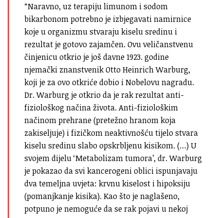
“Naravno, uz terapiju limunom i sodom
bikarbonom potrebno je izbjegavati namirnice
koje u organizmu stvaraju kiselu sredinu i
rezultat je gotovo zajamčen. Ovu veličanstvenu
činjenicu otkrio je još davne 1923. godine
njemački znanstvenik Otto Heinrich Warburg,
koji je za ovo otkriće dobio i Nobelovu nagradu.
Dr. Warburg je otkrio da je rak rezultat anti-
fiziološkog načina života. Anti-fiziološkim
načinom prehrane (pretežno hranom koja
zakiseljuje) i fizičkom neaktivnošću tijelo stvara
kiselu sredinu slabo opskrbljenu kisikom. (…) U
svojem dijelu ‘Metabolizam tumora’, dr. Warburg
je pokazao da svi kancerogeni oblici ispunjavaju
dva temeljna uvjeta: krvnu kiselost i hipoksiju
(pomanjkanje kisika). Kao što je naglašeno,
potpuno je nemoguće da se rak pojavi u nekoj