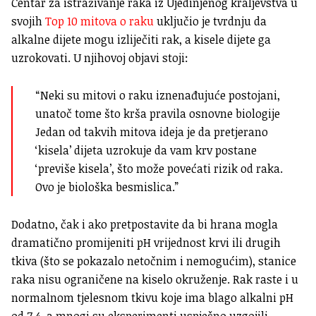
Centar za istraživanje raka iz Ujedinjenog kraljevstva u
svojih
Top 10 mitova o raku
uključio je tvrdnju da
alkalne dijete mogu izliječiti rak, a kisele dijete ga
uzrokovati. U njihovoj objavi stoji:
“Neki su mitovi o raku iznenađujuće postojani,
unatoč tome što krša pravila osnovne biologije
Jedan od takvih mitova ideja je da pretjerano
‘kisela’ dijeta uzrokuje da vam krv postane
‘previše kisela’, što može povećati rizik od raka.
Ovo je biološka besmislica.”
Dodatno, čak i ako pretpostavite da bi hrana mogla
dramatično promijeniti pH vrijednost krvi ili drugih
tkiva (što se pokazalo netočnim i nemogućim), stanice
raka nisu ograničene na kiselo okruženje. Rak raste i u
normalnom tjelesnom tkivu koje ima blago alkalni pH