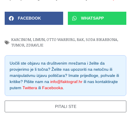
FACEBOOK
WHATSAPP
KARCINOM
,
LIMUN
,
OTTO WARBURG
,
RAK
,
SODA BIKARBONA
,
TUMOR
,
ZDRAVLJE
Uočili ste objavu na društvenim mrežama i želite da
provjerimo je li točna? Želite nas upozoriti na netočnu ili
manipulativnu izjavu političara? Imate prijedloge, pohvale ili
kritike? Pišite nam na
info@faktograf.hr
ili nas kontaktirajte
putem
Twittera
ili
Facebooka
.
PITALI STE