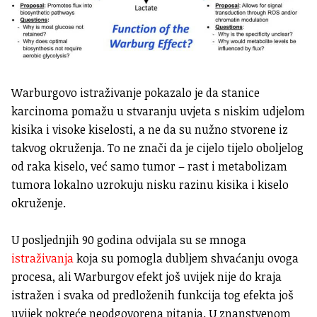
Warburgovo istraživanje pokazalo je da stanice
karcinoma pomažu u stvaranju uvjeta s niskim udjelom
kisika i visoke kiselosti, a ne da su nužno stvorene iz
takvog okruženja. To ne znači da je cijelo tijelo oboljelog
od raka kiselo, već samo tumor – rast i metabolizam
tumora lokalno uzrokuju nisku razinu kisika i kiselo
okruženje.
U posljednjih 90 godina odvijala su se mnoga
istraživanja
koja su pomogla dubljem shvaćanju ovoga
procesa, ali Warburgov efekt još uvijek nije do kraja
istražen i svaka od predloženih funkcija tog efekta još
uvijek pokreće neodgovorena pitanja. U znanstvenom