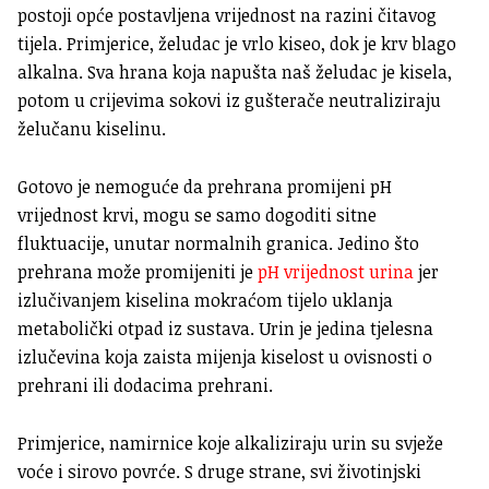
postoji opće postavljena vrijednost na razini čitavog
tijela. Primjerice, želudac je vrlo kiseo, dok je krv blago
alkalna. Sva hrana koja napušta naš želudac je kisela,
potom u crijevima sokovi iz gušterače neutraliziraju
želučanu kiselinu.
Gotovo je nemoguće da prehrana promijeni pH
vrijednost krvi, mogu se samo dogoditi sitne
fluktuacije, unutar normalnih granica. Jedino što
prehrana može promijeniti je
pH vrijednost urina
jer
izlučivanjem kiselina mokraćom tijelo uklanja
metabolički otpad iz sustava. Urin je jedina tjelesna
izlučevina koja zaista mijenja kiselost u ovisnosti o
prehrani ili dodacima prehrani.
Primjerice, namirnice koje alkaliziraju urin su svježe
voće i sirovo povrće. S druge strane, svi životinjski