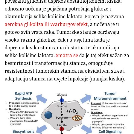
povećanu glikolizu usprkos dostatnoj količini kisika,
odnosno uočena je pojačana potrošnja glukoze i
akumulacija velike količine laktata. Pojava je nazvana
aerobna glikoliza ili Warburgov efekt
, a uočena je u
gotovo svih vrsta raka. Tumorske stanice održavaju
visoku razinu glikolize, čak i u uvjetima kada je
doprema kisika stanicama dostatna te akumuliraju
velike količine laktata.
Smatra se
da je taj efekt važan za
besmrtnost i transformaciju stanica, omogućuje
rezistentnost tumorskih stanica na oksidativni stres i
adaptaciju stanica na uvjete hipoksije (manjka kisika).