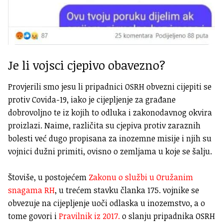
Je li vojsci cjepivo obavezno?
Provjerili smo jesu li pripadnici OSRH obvezni cijepiti se
protiv Covida-19, iako je cijepljenje za građane
dobrovoljno te iz kojih to odluka i zakonodavnog okvira
proizlazi. Naime, različita su cjepiva protiv zaraznih
bolesti već dugo propisana za inozemne misije i njih su
vojnici dužni primiti, ovisno o zemljama u koje se šalju.
Štoviše, u postojećem
Zakonu o službi u Oružanim
snagama RH
, u trećem stavku članka 175. vojnike se
obvezuje na cijepljenje uoči odlaska u inozemstvo, a o
tome govori i
Pravilnik iz 2017.
o slanju pripadnika OSRH