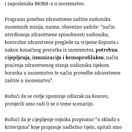
i zaposlenika MORH-a u inozemstvo.
Programi posebne zdravstvene zaštite sudionika
inozemnih misija, naime, obavezno sadrže: “način
utvrđivanja zdravstvene sposob­nosti sudionika,
kontrolne zdravstvene preglede za vrijeme dopusta i
nakon konačnog povratka iz inozemstva,
potrebna
cijepljenja, imunizaciju i kemoprofilaksu
, način
praćenja zdravstvenog stanja sudio­nika tijekom
boravka u inozemstvu te način provedbe zdravstvene
zaštite u inozemstvu”.
Budući da se ovdje spominje odlazak na Kosovo,
provjerili smo radi li se o tome scenariju.
Budući da je cijepljenje vojnika propisano “u skladu s
kriterijima” koje propisuje nadležno tijelo, upitali smo