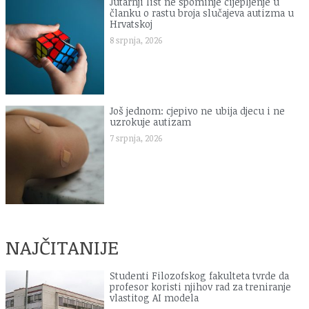
Jutarnji list ne spominje cijepljenje u
članku o rastu broja slučajeva autizma u
Hrvatskoj
8 srpnja, 2026
Još jednom: cjepivo ne ubija djecu i ne
uzrokuje autizam
7 srpnja, 2026
NAJČITANIJE
Studenti Filozofskog fakulteta tvrde da
profesor koristi njihov rad za treniranje
vlastitog AI modela