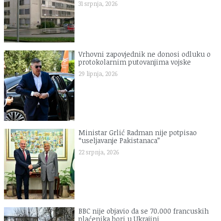
31 srpnja, 2026
Vrhovni zapovjednik ne donosi odluku o
protokolarnim putovanjima vojske
29 lipnja, 2026
Ministar Grlić Radman nije potpisao
“useljavanje Pakistanaca”
22 srpnja, 2026
BBC nije objavio da se 70.000 francuskih
plaćenika bori u Ukrajini