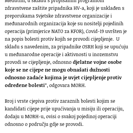
Međutim, u skladu s propisanim programom
zdravstvene zaštite pripadnika HV-a, koji je usklađen s
preporukama Svjetske zdravstvene organizacije i
međunarodnih organizacija koje su nositelji pojedinih
operacija (primjerice NATO za KFOR), Covid-19 uvršten je
na popis bolesti protiv kojih se provodi cijepljenje. U
skladu s navedenim, za pripadnike OSRH koji se upućuju
u međunarodne operacije i aktivnosti u inozemstvu
provodi se cijepljenje, odnosno
djelatne vojne osobe
koje se ne cijepe ne mogu obnašati dužnosti
odnosno zadaće kojima je uvjet cijepljenje protiv
određene bolesti
“, odgovara MORH.
Broj i vrste cjepiva protiv zaraznih bolesti kojim se
kandidati cijepe prije upućivanja u misiju ili operaciju,
dodaju u MORH-u, ovisi o svakoj pojedinoj operaciji
odnosno o području gdje se provodi.