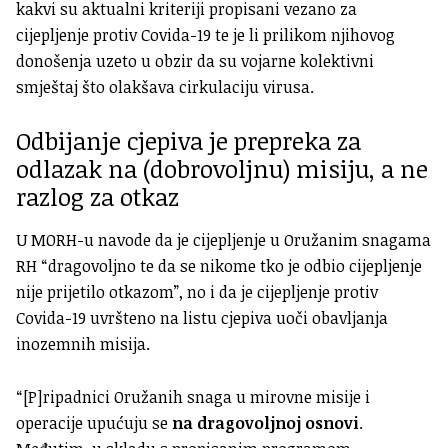
kakvi su aktualni kriteriji propisani vezano za
cijepljenje protiv Covida-19 te je li prilikom njihovog
donošenja uzeto u obzir da su vojarne kolektivni
smještaj što olakšava cirkulaciju virusa.
Odbijanje cjepiva je prepreka za
odlazak na (dobrovoljnu) misiju, a ne
razlog za otkaz
U MORH-u navode da je cijepljenje u Oružanim snagama
RH “dragovoljno te da se nikome tko je odbio cijepljenje
nije prijetilo otkazom”, no i da je cijepljenje protiv
Covida-19 uvršteno na listu cjepiva uoči obavljanja
inozemnih misija.
“[P]ripadnici Oružanih snaga u mirovne misije i
operacije upućuju se
na dragovoljnoj osnovi
.