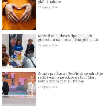
plaše trudnice
27 srpnja, 2026
Može li se dijabetes tipa 2 izliječiti
prelaskom na sirovu biljnu prehranu?
24 srpnja, 2026
Grmoja predbacuje Benčić da se udružuje
sa SDP-om, a ne odgovara bi li Most
nakon izbora opet s HDZ-om
22 srpnja, 2026