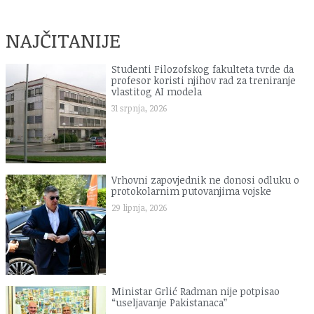
NAJČITANIJE
Studenti Filozofskog fakulteta tvrde da
profesor koristi njihov rad za treniranje
vlastitog AI modela
31 srpnja, 2026
Vrhovni zapovjednik ne donosi odluku o
protokolarnim putovanjima vojske
29 lipnja, 2026
Ministar Grlić Radman nije potpisao
“useljavanje Pakistanaca”