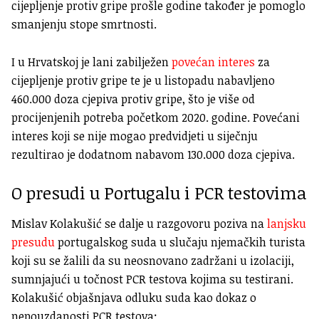
cijepljenje protiv gripe prošle godine također je pomoglo
smanjenju stope smrtnosti.
I u Hrvatskoj je lani zabilježen
povećan interes
za
cijepljenje protiv gripe te je u listopadu nabavljeno
460.000 doza cjepiva protiv gripe, što je više od
procijenjenih potreba početkom 2020. godine. Povećani
interes koji se nije mogao predvidjeti u siječnju
rezultirao je dodatnom nabavom 130.000 doza cjepiva.
O presudi u Portugalu i PCR testovima
Mislav Kolakušić se dalje u razgovoru poziva na
lanjsku
presudu
portugalskog suda u slučaju njemačkih turista
koji su se žalili da su neosnovano zadržani u izolaciji,
sumnjajući u točnost PCR testova kojima su testirani.
Kolakušić objašnjava odluku suda kao dokaz o
nepouzdanosti PCR testova: