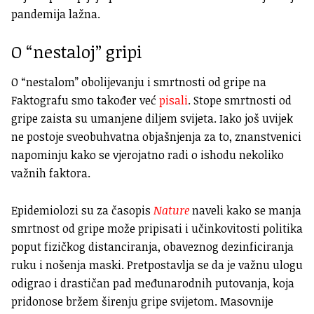
pandemija lažna.
O “nestaloj” gripi
O “nestalom” obolijevanju i smrtnosti od gripe na
Faktografu smo također već
pisali
. Stope smrtnosti od
gripe zaista su umanjene diljem svijeta. Iako još uvijek
ne postoje sveobuhvatna objašnjenja za to, znanstvenici
napominju kako se vjerojatno radi o ishodu nekoliko
važnih faktora.
Epidemiolozi su za časopis
Nature
naveli kako se manja
smrtnost od gripe može pripisati i učinkovitosti politika
poput fizičkog distanciranja, obaveznog dezinficiranja
ruku i nošenja maski. Pretpostavlja se da je važnu ulogu
odigrao i drastičan pad međunarodnih putovanja, koja
pridonose bržem širenju gripe svijetom. Masovnije