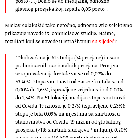
posto (…) Došlo se do medijalne, odnosno
glavnog prosjeka koji ispada 0,05 posto”.
Mislav Kolakušić tako netočno, odnosno vrlo selektivno
prikazuje navode iz Ioannidisove studije. Naime,
rezultati koji se navode u istraživanju
su sljedeći
:
“Obuhvaćena je 61 studija (74 procjene) i osam
preliminarnih nacionalnih procjena. Procjene
seroprevalencije kretale su se od 0,02% do
53,40%. Stopa smrtnosti od zaraze kretala se od
0,00% do 1,63%, ispravljene vrijednosti od 0,00%
do 1,54%. Na 51 lokaciji, medijan stope smrtnosti
od Covida-19 iznosio je 0,27% (ispravljeno 0,23%):
stopa je bila 0,09% na mjestima sa smrtnošću
stanovništva od Covida-19 nižom od globalnog
prosjeka (<118 smrtnih slučajeva / milijun), 0,20%
na mjestima sa 118-500 smrtnih slučajeva od