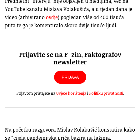
Predmetni “intervju” nije objavljen u medijima, već na
YouTube kanalu Mislava Kolakušića, a u tjedan dana je
video (arhivirano
ovdje
) pogledan više od 400 tisuća
puta te ga je komentiralo skoro dvije tisuće ljudi.
Prijavite se na F-zin, Faktografov
newsletter
PRIJAVA
Prijavom pristajete na
Uvjete korištenja
i
Politiku privatnosti
.
Na početku razgovora Mislav Kolakušić konstatira kako
se “cijela pandemijska priča bazira na lažima,