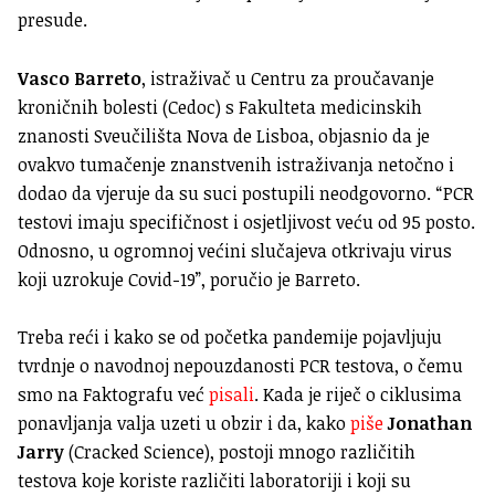
presude.
Vasco Barreto
, istraživač u Centru za proučavanje
kroničnih bolesti (Cedoc) s Fakulteta medicinskih
znanosti Sveučilišta Nova de Lisboa, objasnio da je
ovakvo tumačenje znanstvenih istraživanja netočno i
dodao da vjeruje da su suci postupili neodgovorno. “PCR
testovi imaju specifičnost i osjetljivost veću od 95 posto.
Odnosno, u ogromnoj većini slučajeva otkrivaju virus
koji uzrokuje Covid-19”, poručio je Barreto.
Treba reći i kako se od početka pandemije pojavljuju
tvrdnje o navodnoj nepouzdanosti PCR testova, o čemu
smo na Faktografu već
pisali
. Kada je riječ o ciklusima
ponavljanja valja uzeti u obzir i da, kako
piše
Jonathan
Jarry
(Cracked Science), postoji mnogo različitih
testova koje koriste različiti laboratoriji i koji su