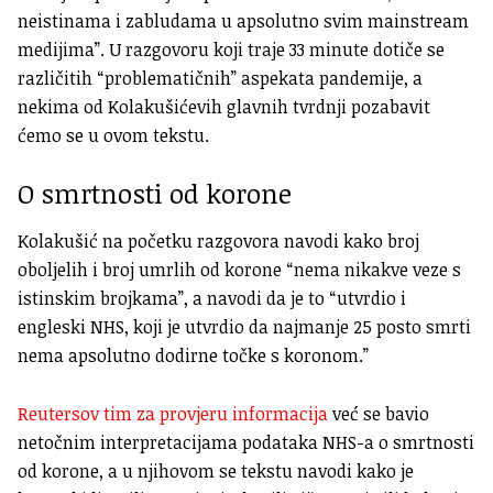
neistinama i zabludama u apsolutno svim mainstream
medijima”. U razgovoru koji traje 33 minute dotiče se
različitih “problematičnih” aspekata pandemije, a
nekima od Kolakušićevih glavnih tvrdnji pozabavit
ćemo se u ovom tekstu.
O smrtnosti od korone
Kolakušić na početku razgovora navodi kako broj
oboljelih i broj umrlih od korone “nema nikakve veze s
istinskim brojkama”, a navodi da je to “utvrdio i
engleski NHS, koji je utvrdio da najmanje 25 posto smrti
nema apsolutno dodirne točke s koronom.”
Reutersov tim za provjeru informacija
već se bavio
netočnim interpretacijama podataka NHS-a o smrtnosti
od korone, a u njihovom se tekstu navodi kako je