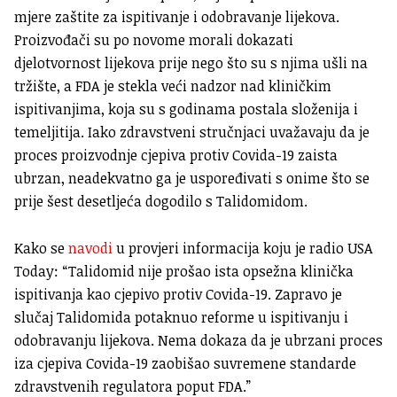
mjere zaštite za ispitivanje i odobravanje lijekova.
Proizvođači su po novome morali dokazati
djelotvornost lijekova prije nego što su s njima ušli na
tržište, a FDA je stekla veći nadzor nad kliničkim
ispitivanjima, koja su s godinama postala složenija i
temeljitija. Iako zdravstveni stručnjaci uvažavaju da je
proces proizvodnje cjepiva protiv Covida-19 zaista
ubrzan, neadekvatno ga je uspoređivati s onime što se
prije šest desetljeća dogodilo s Talidomidom.
Kako se
navodi
u provjeri informacija koju je radio USA
Today: “Talidomid nije prošao ista opsežna klinička
ispitivanja kao cjepivo protiv Covida-19. Zapravo je
slučaj Talidomida potaknuo reforme u ispitivanju i
odobravanju lijekova. Nema dokaza da je ubrzani proces
iza cjepiva Covida-19 zaobišao suvremene standarde
zdravstvenih regulatora poput FDA.”