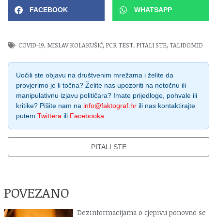
FACEBOOK
WHATSAPP
COVID-19
,
MISLAV KOLAKUŠIĆ
,
PCR TEST
,
PITALI STE
,
TALIDOMID
Uočili ste objavu na društvenim mrežama i želite da
provjerimo je li točna? Želite nas upozoriti na netočnu ili
manipulativnu izjavu političara? Imate prijedloge, pohvale ili
kritike? Pišite nam na
info@faktograf.hr
ili nas kontaktirajte
putem
Twittera
ili
Facebooka
.
PITALI STE
POVEZANO
Dezinformacijama o cjepivu ponovno se