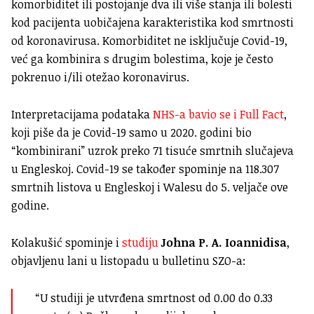
komorbiditet ili postojanje dva ili više stanja ili bolesti
kod pacijenta uobičajena karakteristika kod smrtnosti
od koronavirusa. Komorbiditet ne isključuje Covid-19,
već ga kombinira s drugim bolestima, koje je često
pokrenuo i/ili otežao koronavirus.
Interpretacijama podataka
NHS-a bavio se i Full Fact
,
koji piše da je Covid-19 samo u 2020. godini bio
“kombinirani” uzrok preko 71 tisuće smrtnih slučajeva
u Engleskoj. Covid-19 se također spominje na 118.307
smrtnih listova u Engleskoj i Walesu do 5. veljače ove
godine.
Kolakušić spominje i
studiju
J
ohna P. A. Ioannidisa
,
objavljenu lani u listopadu u bulletinu SZO-a:
“U studiji je utvrđena smrtnost od 0.00 do 0.33