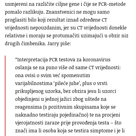
usmjereni na različite ciljne gene i čije se PCR-metode
pomalo razlikuju. Znanstvenici ne mogu samo
proglasiti bilo koji rezultat iznad određene CT
vrijednosti nepouzdanim, jer su CT vrijednosti donekle
relativne i moraju se protumačiti uzimajući u obzir niz
drugih čimbenika. Jarry piše:
“Interpretacija PCR testova za koronavirus
oslanja se na puno više od same CT vrijednosti:
ona ovisi o svim već spomenutim
varijabilnostima ‘pileće juhe’, plus o vrsti
prikupljenog uzorka, bez obzira jesu li uzorci
objedinjeni u jednoj jažici zbog uštede na
reagensima (s pozitivnim skupinama koje se
naknadno testiraju pojedinačno) te na procjeni
vjerojatnosti zaraze prije provođenja testa – što
znači ima li osoba koja se testira simptome i je li