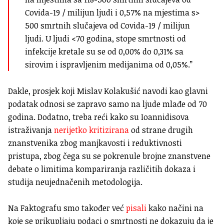
Covida-19 / milijun ljudi i 0,57% na mjestima s>
500 smrtnih slučajeva od Covida-19 / milijun
ljudi. U ljudi <70 godina, stope smrtnosti od
infekcije kretale su se od 0,00% do 0,31% sa
sirovim i ispravljenim medijanima od 0,05%.”
Dakle, prosjek koji Mislav Kolakušić navodi kao glavni
podatak odnosi se zapravo samo na ljude mlađe od 70
godina. Dodatno, treba reći kako su Ioannidisova
istraživanja
nerijetko kritizirana
od strane drugih
znanstvenika zbog manjkavosti i reduktivnosti
pristupa, zbog čega su se pokrenule brojne znanstvene
debate o limitima kompariranja različitih dokaza i
studija neujednačenih metodologija.
Na Faktografu smo također već
pisali
kako načini na
koje se prikupljaju podaci o smrtnosti ne dokazuju da je