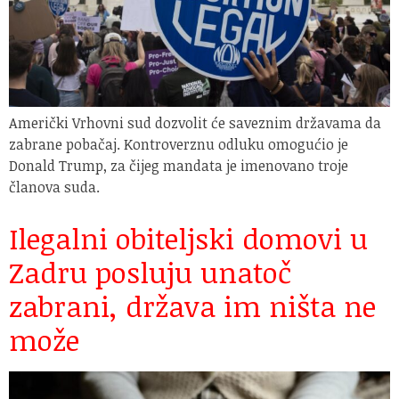
Američki Vrhovni sud dozvolit će saveznim državama da
zabrane pobačaj. Kontroverznu odluku omogućio je
Donald Trump, za čijeg mandata je imenovano troje
članova suda.
Ilegalni obiteljski domovi u
Zadru posluju unatoč
zabrani, država im ništa ne
može