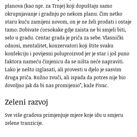
planova (kao npr. za Trnje) koji dopuštaju samo
okrupnjavanje i gradnju po nekom planu. Čim netko
staru kuću zamijeni novom, on je ne želi prodati i ostaje
tamo. Dobivate ćorsokake gdje zaista ne bi smjeli biti,
selo u gradu. Centar grada je priča za sebe. Vlasnički
odnosi, mentalitet, konzervatori koji štite svaku
konfekciju i povijesni poluproizvod jer je star i još puno
faktora nameću činjenicu da se ništa neće napraviti.
Lako je nešto izglasati, ali provesti u djelo je sasvim
druga priča. Ružno zvuči, ali ispada da potres nije bio
dovoljno jak da bi nas promijenio”, kaže Pivac.
Zeleni razvoj
Sve više gradova primjenjuje mjere koje idu u smjeru
zelene tranzicije.