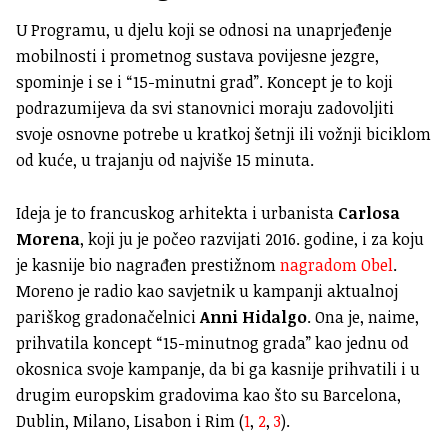
U Programu, u djelu koji se odnosi na unaprjeđenje
mobilnosti i prometnog sustava povijesne jezgre,
spominje i se i “15-minutni grad”. Koncept je to koji
podrazumijeva da svi stanovnici moraju zadovoljiti
svoje osnovne potrebe u kratkoj šetnji ili vožnji biciklom
od kuće, u trajanju od najviše 15 minuta.
Ideja je to francuskog arhitekta i urbanista
Carlosa
Morena
, koji ju je počeo razvijati 2016. godine, i za koju
je kasnije bio nagrađen prestižnom
nagradom Obel
.
Moreno je radio kao savjetnik u kampanji aktualnoj
pariškog gradonačelnici
Anni Hidalgo
. Ona je, naime,
prihvatila koncept “15-minutnog grada” kao jednu od
okosnica svoje kampanje, da bi ga kasnije prihvatili i u
drugim europskim gradovima kao što su Barcelona,
Dublin, Milano, Lisabon i Rim (
1
,
2
,
3
).