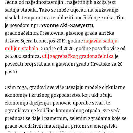
Jedna od najjednostavnijih i najjeftinijih akcija jest
sadnja stabala. Tako se može utjecati na snižavanje
visokih temperatura te ublažiti onečišćenje zraka. Tim
je povodom npr.
Yvonne Aki-Sawyerru
,
gradonačelnica Freetowna, glavnog grada afričke
države Sijera Leone, još 2019. godine
najavila sadnju
milijun stabala
. Grad je od 2020. godine posadio više od
245.000 sadnica.
Cilj zagrebačkog gradonačelnika
je
povećati broj stabala u glavnom gradu Hrvatske za 20
posto.
Osim toga, gradovi sve više usvajaju modele cirkularne
ekonomije i kružnog gospodarstva koji uključuju
ekonomiju dijeljenja i ponovne uporabe stvari te
ograničavanje količine komunalnog otpada. Sve veća
prednost se daje i pametnim, zelenim zgradama koje se
grade od održivih materijala i pritom su energetski