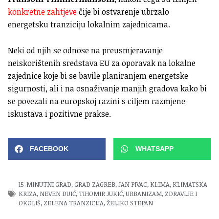
konkretne zahtjeve
čije bi ostvarenje ubrzalo
energetsku tranziciju lokalnim zajednicama.
Neki od njih se odnose na preusmjeravanje
neiskorištenih sredstava EU za oporavak na lokalne
zajednice koje bi se bavile planiranjem energetske
sigurnosti, ali i na osnaživanje manjih gradova kako bi
se povezali na europskoj razini s ciljem razmjene
iskustava i pozitivne prakse.
FACEBOOK
WHATSAPP
15-MINUTNI GRAD
,
GRAD ZAGREB
,
JAN PIVAC
,
KLIMA
,
KLIMATSKA
KRIZA
,
NEVEN DUIĆ
,
TIHOMIR JUKIĆ
,
URBANIZAM
,
ZDRAVLJE I
OKOLIŠ
,
ZELENA TRANZICIJA
,
ŽELJKO STEPAN