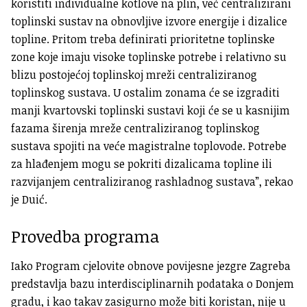
koristiti individualne kotlove na plin, već centralizirani
toplinski sustav na obnovljive izvore energije i dizalice
topline. Pritom treba definirati prioritetne toplinske
zone koje imaju visoke toplinske potrebe i relativno su
blizu postojećoj toplinskoj mreži centraliziranog
toplinskog sustava. U ostalim zonama će se izgraditi
manji kvartovski toplinski sustavi koji će se u kasnijim
fazama širenja mreže centraliziranog toplinskog
sustava spojiti na veće magistralne toplovode. Potrebe
za hlađenjem mogu se pokriti dizalicama topline ili
razvijanjem centraliziranog rashladnog sustava”, rekao
je Duić.
Provedba programa
Iako Program cjelovite obnove povijesne jezgre Zagreba
predstavlja bazu interdisciplinarnih podataka o Donjem
gradu, i kao takav zasigurno može biti koristan, nije u