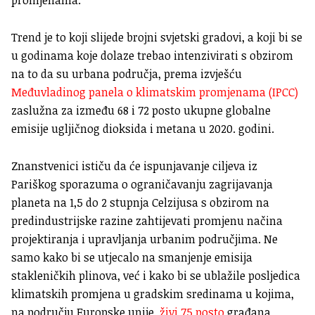
promjenama.
Trend je to koji slijede brojni svjetski gradovi, a koji bi se
u godinama koje dolaze trebao intenzivirati s obzirom
na to da su urbana područja, prema izvješću
Međuvladinog panela o klimatskim promjenama (IPCC)
zaslužna za između 68 i 72 posto ukupne globalne
emisije ugljičnog dioksida i metana u 2020. godini.
Znanstvenici ističu da će ispunjavanje ciljeva iz
Pariškog sporazuma o ograničavanju zagrijavanja
planeta na 1,5 do 2 stupnja Celzijusa s obzirom na
predindustrijske razine zahtijevati promjenu načina
projektiranja i upravljanja urbanim područjima. Ne
samo kako bi se utjecalo na smanjenje emisija
stakleničkih plinova, već i kako bi se ublažile posljedica
klimatskih promjena u gradskim sredinama u kojima,
na području Europske unije,
živi 75 posto
građana.