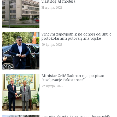
vlastitog AI modela
31 srpnja, 2026
Vrhovni zapovjednik ne donosi odluku o
protokolarnim putovanjima vojske
29 lipnja, 2026
Ministar Grlić Radman nije potpisao
“useljavanje Pakistanaca”
22 srpnja, 2026
BBC nije objavio da se 70.000 francuskih