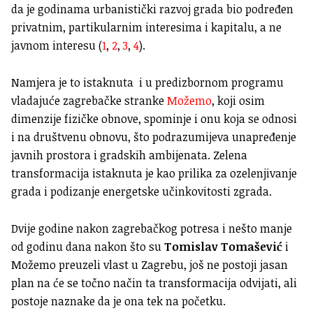
da je godinama urbanistički razvoj grada bio podređen
privatnim, partikularnim interesima i kapitalu, a ne
javnom interesu (
1
,
2
,
3
,
4
).
Namjera je to istaknuta i u predizbornom programu
vladajuće zagrebačke stranke
Možemo
, koji osim
dimenzije fizičke obnove, spominje i onu koja se odnosi
i na društvenu obnovu, što podrazumijeva unapređenje
javnih prostora i gradskih ambijenata. Zelena
transformacija istaknuta je kao prilika za ozelenjivanje
grada i podizanje energetske učinkovitosti zgrada.
Dvije godine nakon zagrebačkog potresa i nešto manje
od godinu dana nakon što su
Tomislav Tomašević
i
Možemo preuzeli vlast u Zagrebu, još ne postoji jasan
plan na će se točno način ta transformacija odvijati, ali
postoje naznake da je ona tek na početku.