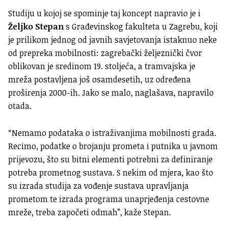
Studiju u kojoj se spominje taj koncept napravio je i
Željko Stepan
s Građevinskog fakulteta u Zagrebu, koji
je prilikom jednog od javnih savjetovanja istaknuo neke
od prepreka mobilnosti: zagrebački željeznički čvor
oblikovan je sredinom 19. stoljeća, a tramvajska je
mreža postavljena još osamdesetih, uz određena
proširenja 2000-ih. Jako se malo, naglašava, napravilo
otada.
“Nemamo podataka o istraživanjima mobilnosti grada.
Recimo, podatke o brojanju prometa i putnika u javnom
prijevozu, što su bitni elementi potrebni za definiranje
potreba prometnog sustava. S nekim od mjera, kao što
su izrada studija za vođenje sustava upravljanja
prometom te izrada programa unaprjeđenja cestovne
mreže, treba započeti odmah”, kaže Stepan.