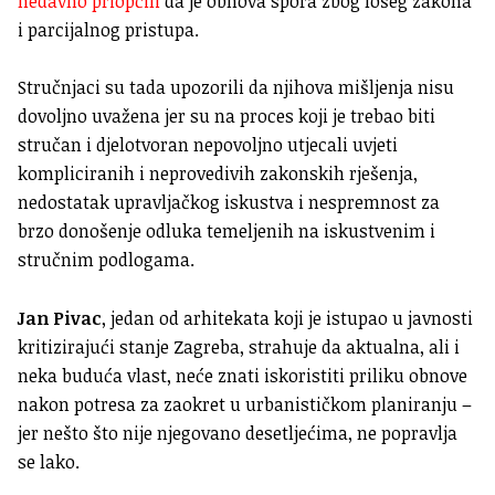
nedavno priopćili
da je obnova spora zbog lošeg zakona
i parcijalnog pristupa.
Stručnjaci su tada upozorili da njihova mišljenja nisu
dovoljno uvažena jer su na proces koji je trebao biti
stručan i djelotvoran nepovoljno utjecali uvjeti
kompliciranih i neprovedivih zakonskih rješenja,
nedostatak upravljačkog iskustva i nespremnost za
brzo donošenje odluka temeljenih na iskustvenim i
stručnim podlogama.
Jan Pivac
, jedan od arhitekata koji je istupao u javnosti
kritizirajući stanje Zagreba, strahuje da aktualna, ali i
neka buduća vlast, neće znati iskoristiti priliku obnove
nakon potresa za zaokret u urbanističkom planiranju –
jer nešto što nije njegovano desetljećima, ne popravlja
se lako.