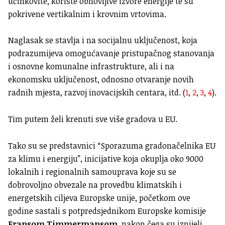
učinkovite, koriste obnovljive izvore energije te su
pokrivene vertikalnim i krovnim vrtovima.
Naglasak se stavlja i na socijalnu uključenost, koja
podrazumijeva omogućavanje pristupačnog stanovanja
i osnovne komunalne infrastrukture, ali i na
ekonomsku uključenost, odnosno otvaranje novih
radnih mjesta, razvoj inovacijskih centara, itd. (
1
,
2
,
3
,
4
).
Tim putem želi krenuti sve više gradova u EU.
Tako su se predstavnici “Sporazuma gradonačelnika EU
za klimu i energiju”, inicijative koja okuplja oko 9000
lokalnih i regionalnih samouprava koje su se
dobrovoljno obvezale na provedbu klimatskih i
energetskih ciljeva Europske unije, početkom ove
godine sastali s
potpredsjednikom Europske komisije
Fransom Timmermansom
, nakon čega su iznijeli