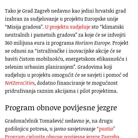
Tako je Grad Zagreb nedavno kao jedini hrvatski grad
izabran za sudjelovanje u projektu Europske unije
“Misija gradova”.
U projektu sudjeluje
sto “klimatski
neutralnih i pametnih gradova” za koje će se izdvojiti
360 milijuna eura iz programa
Horizon Europe
. Projekt
se odnosi na “i
straživačke i inovacijske akcije će se
baviti čistom mobilnošću, energetskom efikasnošću i
zelenim urbanim planiranjem”. Gradovima koji
sudjeluju u projektu omogućit će se
savjeti i pomoć od
NetZeroCities
, dodatno financiranje te mogućnost
pridruživanja raznim akcijama i pilot projektima.
Program obnove povijesne jezgre
Gradonačelnik Tomašević nedavno je, na drugu
godišnjicu potresa, u javno savjetovanje
“pustio”
Program cjelovite obnove povijesne jezgre Zagreba
,