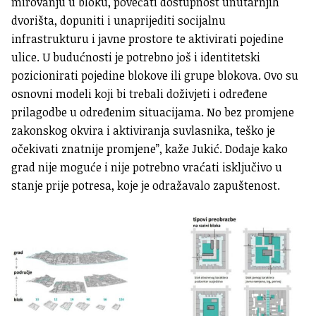
mirovanju u bloku, povećati dostupnost unutarnjih
dvorišta, dopuniti i unaprijediti socijalnu
infrastrukturu i javne prostore te aktivirati pojedine
ulice. U budućnosti je potrebno još i identitetski
pozicionirati pojedine blokove ili grupe blokova. Ovo su
osnovni modeli koji bi trebali doživjeti i određene
prilagodbe u određenim situacijama. No bez promjene
zakonskog okvira i aktiviranja suvlasnika, teško je
očekivati znatnije promjene”, kaže Jukić. Dodaje kako
grad nije moguće i nije potrebno vraćati isključivo u
stanje prije potresa, koje je odražavalo zapuštenost.