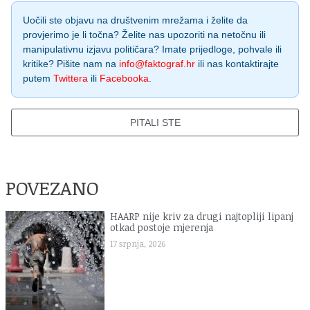
Uočili ste objavu na društvenim mrežama i želite da
provjerimo je li točna? Želite nas upozoriti na netočnu ili
manipulativnu izjavu političara? Imate prijedloge, pohvale ili
kritike? Pišite nam na
info@faktograf.hr
ili nas kontaktirajte
putem
Twittera
ili
Facebooka
.
PITALI STE
POVEZANO
HAARP nije kriv za drugi najtopliji lipanj
otkad postoje mjerenja
17 srpnja, 2026