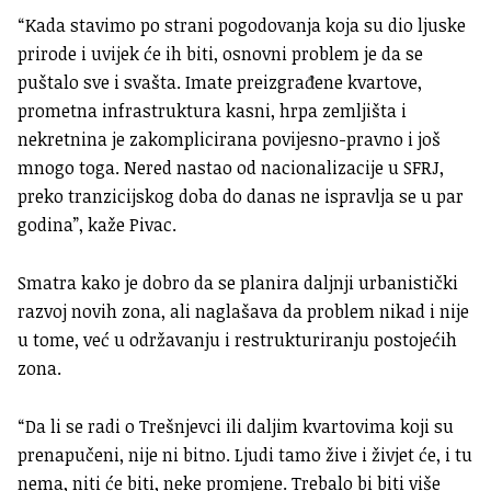
“Kada stavimo po strani pogodovanja koja su dio ljuske
prirode i uvijek će ih biti, osnovni problem je da se
puštalo sve i svašta. Imate preizgrađene kvartove,
prometna infrastruktura kasni, hrpa zemljišta i
nekretnina je zakomplicirana povijesno-pravno i još
mnogo toga. Nered nastao od nacionalizacije u SFRJ,
preko tranzicijskog doba do danas ne ispravlja se u par
godina”, kaže Pivac.
Smatra kako je dobro da se planira daljnji urbanistički
razvoj novih zona, ali naglašava da problem nikad i nije
u tome, već u održavanju i restrukturiranju postojećih
zona.
“Da li se radi o Trešnjevci ili daljim kvartovima koji su
prenapučeni, nije ni bitno. Ljudi tamo žive i živjet će, i tu
nema, niti će biti, neke promjene. Trebalo bi biti više