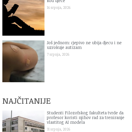
kod djece
16 srpnja, 2026
Još jednom: cjepivo ne ubija djecu i ne
uzrokuje autizam
7 srpnja, 2026
NAJČITANIJE
Studenti Filozofskog fakulteta tvrde da
profesor koristi njihov rad za treniranje
vlastitog AI modela
31 srpnja, 2026