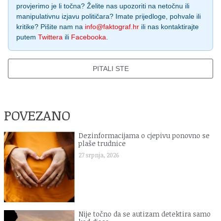
provjerimo je li točna? Želite nas upozoriti na netočnu ili
manipulativnu izjavu političara? Imate prijedloge, pohvale ili
kritike? Pišite nam na
info@faktograf.hr
ili nas kontaktirajte
putem
Twittera
ili
Facebooka
.
PITALI STE
POVEZANO
Dezinformacijama o cjepivu ponovno se
plaše trudnice
27 srpnja, 2026
Nije točno da se autizam detektira samo