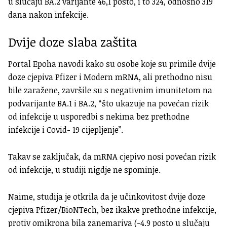
u slučaju BA.2 varijante 46,1 posto, i to 324, odnosno 319
dana nakon infekcije.
Dvije doze slaba zaštita
Portal Epoha navodi kako su osobe koje su primile dvije
doze cjepiva Pfizer i Modern mRNA, ali prethodno nisu
bile zaražene, završile su s negativnim imunitetom na
podvarijante BA.1 i BA.2, “što ukazuje na povećan rizik
od infekcije u usporedbi s nekima bez prethodne
infekcije i Covid- 19 cijepljenje”.
Takav se zaključak, da mRNA cjepivo nosi povećan rizik
od infekcije, u studiji nigdje ne spominje.
Naime, studija je otkrila da je učinkovitost dvije doze
cjepiva Pfizer/BioNTech, bez ikakve prethodne infekcije,
protiv omikrona bila zanemariva (-4.9 posto u slučaju