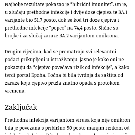
Najbolje rezultate pokazao je “hibridni imunitet”. On je,
u slučaju prethodne infekcije i dvije doze cjepiva te BA.1
varijante bio 51,7 posto, dok se kod tri doze cjepiva i
prethodne infekcije “popeo” na 74,4 posto. Slične su
brojke i za slučaj zaraze BA.2 varijantom omikrona.
Drugim riječima, kad se promatraju svi relevantni
podaci prikupljeni u istraživanju, jasno je kako oni ne
pokazuju da “cjepivo povećava rizik od infekcije”, a kako
tvrdi portal Epoha. Točna bi bila tvrdnja da zaštita od
zaraze koju cjepivo pruža znatno opada s protokom
vremena.
Zaključak
Prethodna infekcija varijantom virusa koja nije omikron
bila je povezana s približno 50 posto manjim rizikom od