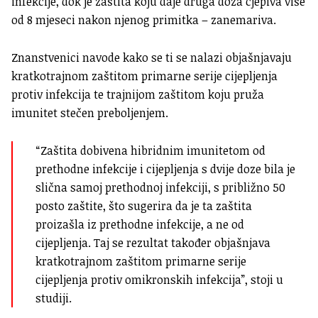
infekcije, dok je zaštita koju daje druga doza cjepiva više
od 8 mjeseci nakon njenog primitka – zanemariva.
Znanstvenici navode kako se ti se nalazi objašnjavaju
kratkotrajnom zaštitom primarne serije cijepljenja
protiv infekcija te trajnijom zaštitom koju pruža
imunitet stečen preboljenjem.
“Zaštita dobivena hibridnim imunitetom od
prethodne infekcije i cijepljenja s dvije doze bila je
slična samoj prethodnoj infekciji, s približno 50
posto zaštite, što sugerira da je ta zaštita
proizašla iz prethodne infekcije, a ne od
cijepljenja. Taj se rezultat također objašnjava
kratkotrajnom zaštitom primarne serije
cijepljenja protiv omikronskih infekcija”, stoji u
studiji.