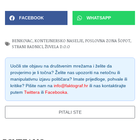
FACEBOOK
WHATSAPP
BENKOVAC
,
KONTEJNERSKO NASELJE
,
POSLOVNA ZONA ŠOPOT
,
STRANI RADNICI
,
ŽUVELA D.O.O
Uočili ste objavu na društvenim mrežama i želite da
provjerimo je li točna? Želite nas upozoriti na netočnu ili
manipulativnu izjavu političara? Imate prijedloge, pohvale ili
kritike? Pišite nam na
info@faktograf.hr
ili nas kontaktirajte
putem
Twittera
ili
Facebooka
.
PITALI STE