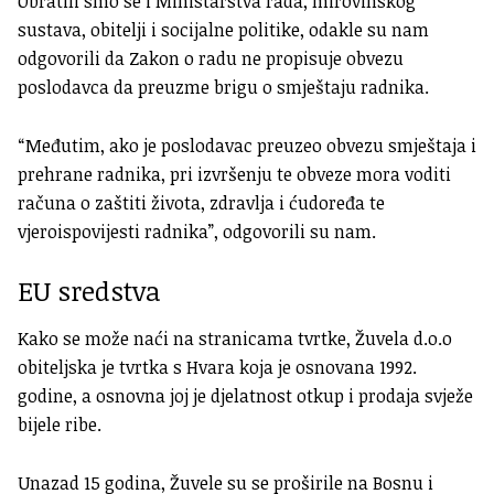
Obratili smo se i Ministarstva rada, mirovinskog
sustava, obitelji i socijalne politike, odakle su nam
odgovorili da Zakon o radu ne propisuje obvezu
poslodavca da preuzme brigu o smještaju radnika.
“Međutim, ako je poslodavac preuzeo obvezu smještaja i
prehrane radnika, pri izvršenju te obveze mora voditi
računa o zaštiti života, zdravlja i ćudoređa te
vjeroispovijesti radnika”, odgovorili su nam.
EU sredstva
Kako se može naći na stranicama tvrtke, Žuvela d.o.o
obiteljska je tvrtka s Hvara koja je osnovana 1992.
godine, a osnovna joj je djelatnost otkup i prodaja svježe
bijele ribe.
Unazad 15 godina, Žuvele su se proširile na Bosnu i