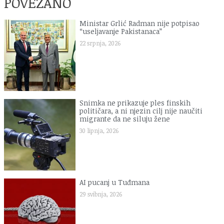
POVEZANO
Ministar Grlić Radman nije potpisao
“useljavanje Pakistanaca”
22 srpnja, 2026
Snimka ne prikazuje ples finskih
političara, a ni njezin cilj nije naučiti
migrante da ne siluju žene
30 lipnja, 2026
AI pucanj u Tuđmana
29 svibnja, 2026