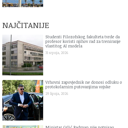
NAJČITANIJE
Studenti Filozofskog fakulteta tvrde da
profesor koristi njihov rad za treniranje
vlastitog AI modela
31 srpnja, 2026
Vrhovni zapovjednik ne donosi odluku o
protokolarnim putovanjima vojske
29 lipnja, 2026
Ministar Grlić Radman nije potpisao