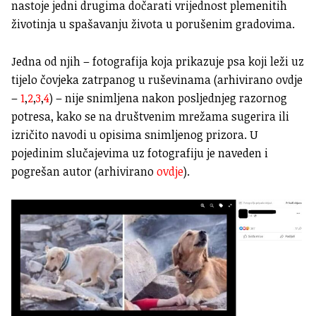
nastoje jedni drugima dočarati vrijednost plemenitih
životinja u spašavanju života u porušenim gradovima.
Jedna od njih – fotografija koja prikazuje psa koji leži uz
tijelo čovjeka zatrpanog u ruševinama (arhivirano ovdje
–
1
,
2
,
3
,
4
) – nije snimljena nakon posljednjeg razornog
potresa, kako se na društvenim mrežama sugerira ili
izričito navodi u opisima snimljenog prizora. U
pojedinim slučajevima uz fotografiju je naveden i
pogrešan autor (arhivirano
ovdje
).