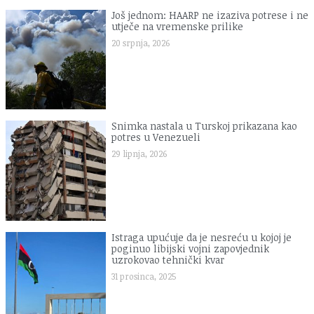
Još jednom: HAARP ne izaziva potrese i ne
utječe na vremenske prilike
20 srpnja, 2026
Snimka nastala u Turskoj prikazana kao
potres u Venezueli
29 lipnja, 2026
Istraga upućuje da je nesreću u kojoj je
poginuo libijski vojni zapovjednik
uzrokovao tehnički kvar
31 prosinca, 2025