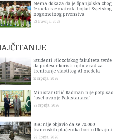
Nema dokaza da je Španjolska zbog
Izraela razmatrala bojkot Svjetskog
nogometnog prvenstva
23 travnja, 2026
AJČITANIJE
Studenti Filozofskog fakulteta tvrde
da profesor koristi njihov rad za
treniranje vlastitog AI modela
31 srpnja, 2026
Ministar Grlić Radman nije potpisao
“useljavanje Pakistanaca”
22 srpnja, 2026
BBC nije objavio da se 70.000
francuskih plaćenika bori u Ukrajini
29 lipnja, 2026