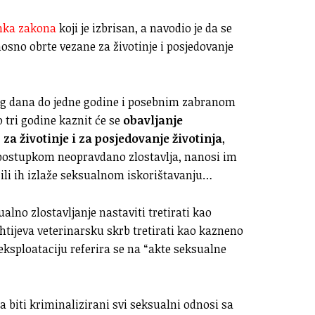
nka zakona
koji je izbrisan, a navodio je da se
osno obrte vezane za životinje i posjedovanje
og dana do jedne godine i posebnim zabranom
 tri godine kaznit će se
obavljanje
za životinje i za posjedovanje životinja
,
i postupkom neopravdano zlostavlja, nanosi im
 ili ih izlaže seksualnom iskorištavanju…
lno zlostavljanje nastaviti tretirati kao
zahtijeva veterinarsku skrb tretirati kao kazneno
eksploataciju referira se na “akte seksualne
 biti kriminalizirani svi seksualni odnosi sa