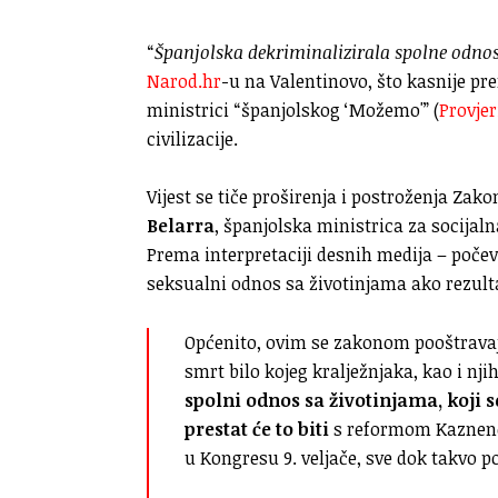
“
Španjolska dekriminalizirala spolne odnos
Narod.hr
-u na Valentinovo, što kasnije pr
ministrici “španjolskog ‘Možemo'” (
Provjer
civilizacije.
Vijest se tiče proširenja i postroženja Zakon
Belarra
, španjolska ministrica za socijal
Prema interpretaciji desnih medija – počev
seksualni odnos sa životinjama ako rezulta
Općenito, ovim se zakonom pooštravaju
smrt bilo kojeg kralježnjaka, kao i n
spolni odnos sa životinjama, koji
prestat će to biti
s reformom Kaznenog
u Kongresu 9. veljače, sve dok takvo p