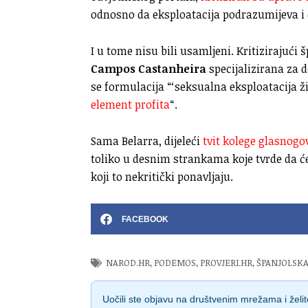
odnosno da eksploatacija podrazumijeva i
I u tome nisu bili usamljeni. Kritizirajući
Campos Castanheira
specijalizirana za d
se formulacija “‘seksualna eksploatacija ž
element profita
“.
Sama Belarra, dijeleći
tvit kolege glasnog
toliko u desnim strankama koje tvrde da će
koji to nekritički ponavljaju.
FACEBOOK
NAROD.HR
,
PODEMOS
,
PROVJERI.HR
,
ŠPANJOLSK
Uočili ste objavu na društvenim mrežama i želite