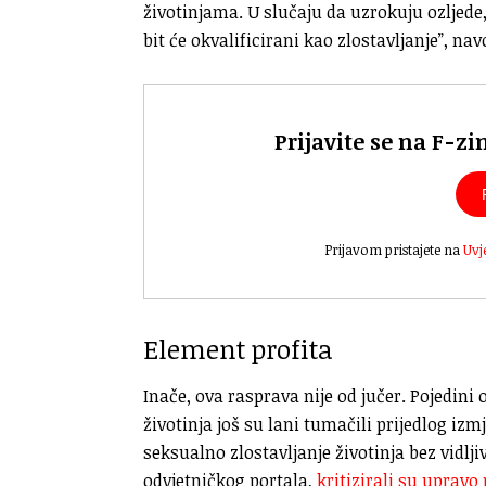
životinjama. U slučaju da uzrokuju ozljede
bit će okvalificirani kao zlostavljanje”, na
Prijavite se na F-zi
Prijavom pristajete na
Uvj
Element profita
Inače, ova rasprava nije od jučer. Pojedini o
životinja još su lani tumačili prijedlog i
seksualno zlostavljanje životinja bez vidlji
odvjetničkog portala,
kritizirali su uprav