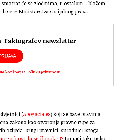
, smatrat će se zločinima; u ostalom – blažem –
vodi se iz Ministarstva socijalnog prava.
n, Faktografov newsletter
PRIJAVA
ete korištenja
i
Politiku privatnosti
.
dvjetnici (
Abogacia.es
) koji se bave pravima
zmjena zakona kao otvaranje pravne rupe za
vih ozljeda. Drugi pravnici, suradnici istoga
o mogućnost da se članak 337
tumači tako usko,