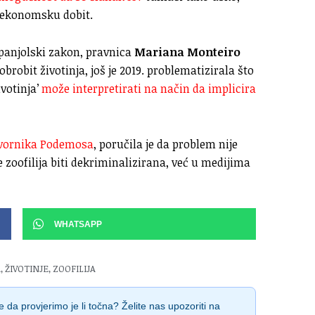
 ekonomsku dobit.
 španjolski zakon, pravnica
Mariana Monteiro
obrobit životinja, još je 2019. problematizirala što
ivotinja’
može interpretirati na način da implicira
ovornika Podemosa
, poručila je da problem nije
 zoofilija biti dekriminalizirana, već u medijima
WHATSAPP
A
,
ŽIVOTINJE
,
ZOOFILIJA
 da provjerimo je li točna? Želite nas upozoriti na