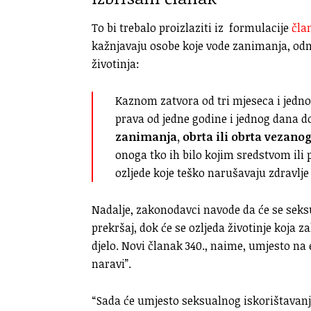
To bi trebalo proizlaziti iz formulacije
čla
kažnjavaju osobe koje vode zanimanja, odn
životinja:
Kaznom zatvora od tri mjeseca i jedn
prava od jedne godine i jednog dana do
zanimanja, obrta ili obrta vezanog 
onoga tko ih bilo kojim sredstvom il
ozljede koje teško narušavaju zdravlje
Nadalje, zakonodavci navode da će se seksua
prekršaj, dok će se ozljeda životinje koja 
djelo. Novi članak 340., naime, umjesto na 
naravi”.
“Sada će umjesto seksualnog iskorištavanja