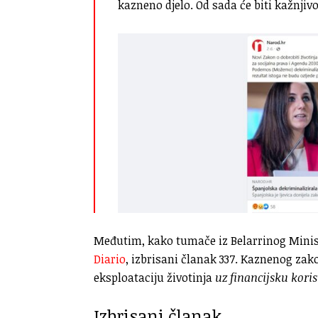
kazneno djelo. Od sada će biti kažnjivo
Međutim, kako tumače iz Belarrinog Minist
Diario
, izbrisani članak 337. Kaznenog zako
eksploataciju životinja
uz financijsku koris
Izbrisani članak