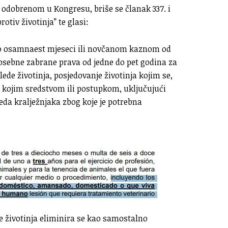
obrenom u Kongresu, briše se članak 337. i
otiv životinja” te glasi:
do osamnaest mjeseci ili novčanom kaznom od
osebne zabrane prava od jedne do pet godina za
lede životinja, posjedovanje životinja kojim se,
 kojim sredstvom ili postupkom, uključujući
eda kralježnjaka zbog koje je potrebna
e životinja eliminira se kao samostalno