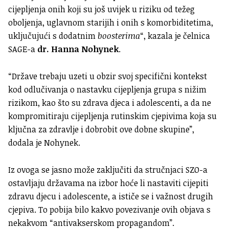
cijepljenja onih koji su još uvijek u riziku od težeg
oboljenja, uglavnom starijih i onih s komorbiditetima,
uključujući s dodatnim
boosterima
“, kazala je čelnica
SAGE-a
dr. Hanna Nohynek
.
“Države trebaju uzeti u obzir svoj specifični kontekst
kod odlučivanja o nastavku cijepljenja grupa s nižim
rizikom, kao što su zdrava djeca i adolescenti, a da ne
kompromitiraju cijepljenja rutinskim cjepivima koja su
ključna za zdravlje i dobrobit ove dobne skupine”,
dodala je Nohynek.
Iz ovoga se jasno može zaključiti da stručnjaci SZO-a
ostavljaju državama na izbor hoće li nastaviti cijepiti
zdravu djecu i adolescente, a ističe se i važnost drugih
cjepiva. To pobija bilo kakvo povezivanje ovih objava s
nekakvom “antivakserskom propagandom”.