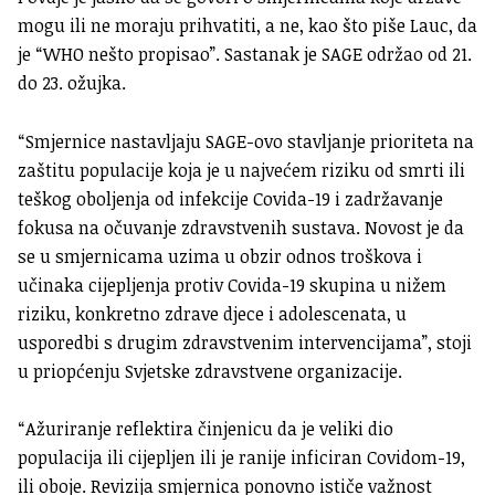
mogu ili ne moraju prihvatiti, a ne, kao što piše Lauc, da
je “WHO nešto propisao”. Sastanak je SAGE održao od 21.
do 23. ožujka.
“Smjernice nastavljaju SAGE-ovo stavljanje prioriteta na
zaštitu populacije koja je u najvećem riziku od smrti ili
teškog oboljenja od infekcije Covida-19 i zadržavanje
fokusa na očuvanje zdravstvenih sustava. Novost je da
se u smjernicama uzima u obzir odnos troškova i
učinaka cijepljenja protiv Covida-19 skupina u nižem
riziku, konkretno zdrave djece i adolescenata, u
usporedbi s drugim zdravstvenim intervencijama”, stoji
u priopćenju Svjetske zdravstvene organizacije.
“Ažuriranje reflektira činjenicu da je veliki dio
populacija ili cijepljen ili je ranije inficiran Covidom-19,
ili oboje. Revizija smjernica ponovno ističe važnost