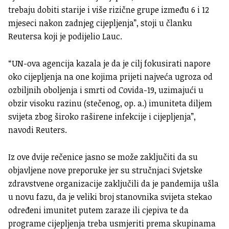
trebaju dobiti starije i više rizične grupe između 6 i 12
mjeseci nakon zadnjeg cijepljenja”, stoji u članku
Reutersa koji je podijelio Lauc.
“UN-ova agencija kazala je da je cilj fokusirati napore
oko cijepljenja na one kojima prijeti najveća ugroza od
ozbiljnih oboljenja i smrti od Covida-19, uzimajući u
obzir visoku razinu (stečenog, op. a.) imuniteta diljem
svijeta zbog široko raširene infekcije i cijepljenja”,
navodi Reuters.
Iz ove dvije rečenice jasno se može zaključiti da su
objavljene nove preporuke jer su stručnjaci Svjetske
zdravstvene organizacije zaključili da je pandemija ušla
u novu fazu, da je veliki broj stanovnika svijeta stekao
određeni imunitet putem zaraze ili cjepiva te da
programe cijepljenja treba usmjeriti prema skupinama