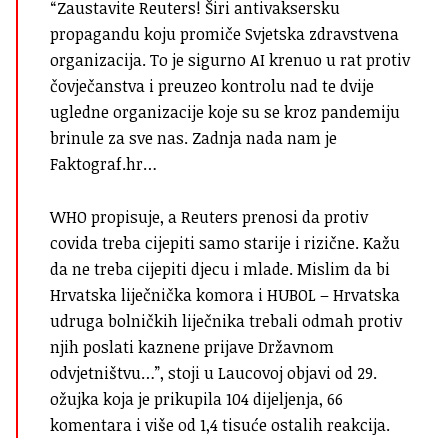
“Zaustavite Reuters! Širi antivaksersku
propagandu koju promiče Svjetska zdravstvena
organizacija. To je sigurno AI krenuo u rat protiv
čovječanstva i preuzeo kontrolu nad te dvije
ugledne organizacije koje su se kroz pandemiju
brinule za sve nas. Zadnja nada nam je
Faktograf.hr…
WHO propisuje, a Reuters prenosi da protiv
covida treba cijepiti samo starije i rizične. Kažu
da ne treba cijepiti djecu i mlade. Mislim da bi
Hrvatska liječnička komora i HUBOL – Hrvatska
udruga bolničkih liječnika trebali odmah protiv
njih poslati kaznene prijave Državnom
odvjetništvu…”, stoji u Laucovoj objavi od 29.
ožujka koja je prikupila 104 dijeljenja, 66
komentara i više od 1,4 tisuće ostalih reakcija.