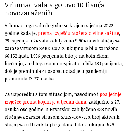
Vrhunac vala s gotovo 10 tisuća
novozaraženih
Vrhunac toga vala dogodio se krajem siječnja 2022.
godine kada je,
prema izvješću Stožera civilne zaštite
,
29. siječnja u 24 sata zabilježeno 9.904 novih slučajeva
zaraze virusom SARS-CoV-2, ukupno je bilo zaraženo
66.152 ljudi, 1.936 pacijenata bilo je na bolničkom
liječenju, a od toga su na respiratoru bila 183 pacijenta,
dok je preminula 41 osoba. Dotad je u pandemiji
preminula 13.731 osoba.
Za usporedbu s tom situacijom, navodimo i
posljednje
izvješće prema kojem je u tjedan dana
, zaključno s 27.
ožujka ove godine, u Hrvatskoj zabilježeno 438 novih
slučajeva zaraze virusom SARS-CoV-2, a broj aktivnih
slučajeva u Hrvatskoj toga dana bilo je ukupno 529.