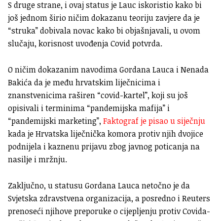
S druge strane, i ovaj status je Lauc iskoristio kako bi
još jednom širio ničim dokazanu teoriju zavjere da je
“struka” dobivala novac kako bi objašnjavali, u ovom
slučaju, korisnost uvođenja Covid potvrda.
O ničim dokazanim navodima Gordana Lauca i Nenada
Bakića da je među hrvatskim liječnicima i
znanstvenicima raširen “covid-kartel”, koji su još
opisivali i terminima “pandemijska mafija” i
“pandemijski marketing”,
Faktograf je pisao u siječnju
kada je Hrvatska liječnička komora protiv njih dvojice
podnijela i kaznenu prijavu zbog javnog poticanja na
nasilje i mržnju.
Zaključno, u statusu Gordana Lauca netočno je da
Svjetska zdravstvena organizacija, a posredno i Reuters
prenoseći njihove preporuke o cijepljenju protiv Covida-