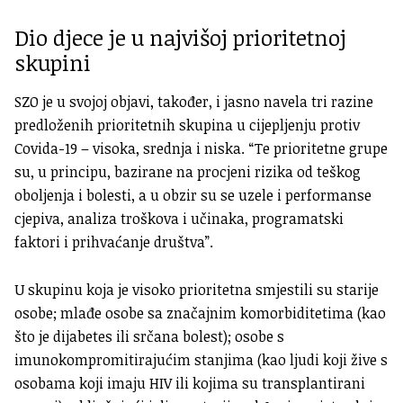
Dio djece je u najvišoj prioritetnoj
skupini
SZO je u svojoj objavi, također, i jasno navela tri razine
predloženih prioritetnih skupina u cijepljenju protiv
Covida-19 – visoka, srednja i niska. “Te prioritetne grupe
su, u principu, bazirane na procjeni rizika od teškog
oboljenja i bolesti, a u obzir su se uzele i performanse
cjepiva, analiza troškova i učinaka, programatski
faktori i prihvaćanje društva”.
U skupinu koja je visoko prioritetna smjestili su starije
osobe; mlađe osobe sa značajnim komorbiditetima (kao
što je dijabetes ili srčana bolest); osobe s
imunokompromitirajućim stanjima (kao ljudi koji žive s
osobama koji imaju HIV ili kojima su transplantirani