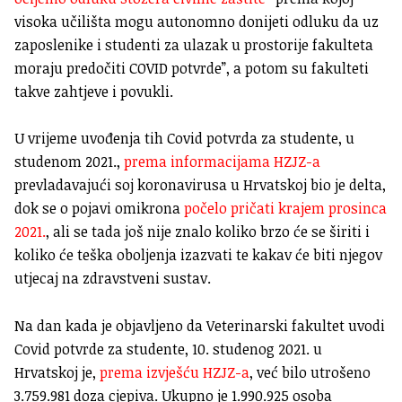
visoka učilišta mogu autonomno donijeti odluku da uz
zaposlenike i studenti za ulazak u prostorije fakulteta
moraju predočiti COVID potvrde”, a potom su fakulteti
takve zahtjeve i povukli.
U vrijeme uvođenja tih Covid potvrda za studente, u
studenom 2021.,
prema informacijama HZJZ-a
prevladavajući soj koronavirusa u Hrvatskoj bio je delta,
dok se o pojavi omikrona
počelo pričati krajem prosinca
2021.
, ali se tada još nije znalo koliko brzo će se širiti i
koliko će teška oboljenja izazvati te kakav će biti njegov
utjecaj na zdravstveni sustav.
Na dan kada je objavljeno da Veterinarski fakultet uvodi
Covid potvrde za studente, 10. studenog 2021. u
Hrvatskoj je,
prema izvješću HZJZ-a
, već bilo utrošeno
3.759.981 doza cjepiva. Ukupno je 1.990.925 osoba