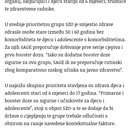
organi), uključujući i djecu stariju od 6 mjeseci; trudnice
te zdravstvene radnike.
U srednje prioritetnu grupu SZO je smjestio zdrave
odrasle osobe stare između 50 i 60 godina bez
komorbiditeta te djecu i adolescente s komorbiditetima.
Za njih SAGE preporučuje dobivanje prve serije cjepiva i
prvu
booster
dozu. “Iako su dodatne
booster
doze
sigurne za ovu grupu, SAGE ih ne preporučuje rutinski
zbog komparativno niskog učinka na javno zdravstvo”.
U najnižu skupinu prioriteta stavljena su zdrava djeca i
adolescenti stari od 6 mjeseci do 17 godina. “Primarne i
booster doze su sigurne i učinkovite za djecu i
adolescente”, stoji u objavi SZO-a te se dodaje da bi
države o cijepljenju te grupe trebale odlučivati s
obzirom na ranije navedene kontekstualne faktore.