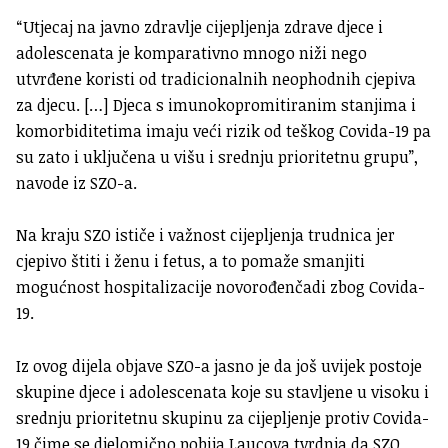
“Utjecaj na javno zdravlje cijepljenja zdrave djece i
adolescenata je komparativno mnogo niži nego
utvrđene koristi od tradicionalnih neophodnih cjepiva
za djecu. […] Djeca s imunokopromitiranim stanjima i
komorbiditetima imaju veći rizik od teškog Covida-19 pa
su zato i uključena u višu i srednju prioritetnu grupu”,
navode iz SZO-a.
Na kraju SZO ističe i važnost cijepljenja trudnica jer
cjepivo štiti i ženu i fetus, a to pomaže smanjiti
mogućnost hospitalizacije novorođenčadi zbog Covida-
19.
Iz ovog dijela objave SZO-a jasno je da još uvijek postoje
skupine djece i adolescenata koje su stavljene u visoku i
srednju prioritetnu skupinu za cijepljenje protiv Covida-
19 čime se djelomično pobija Laucova tvrdnja da SZO