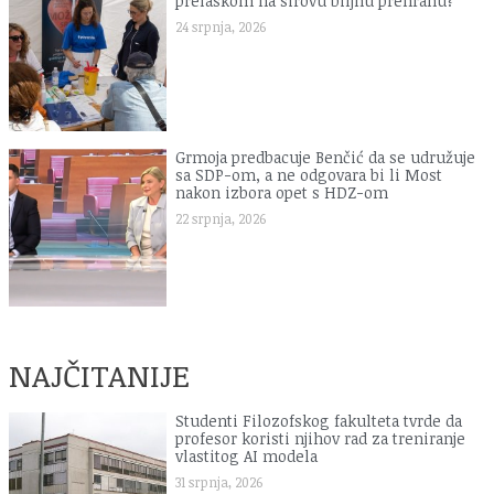
prelaskom na sirovu biljnu prehranu?
24 srpnja, 2026
Grmoja predbacuje Benčić da se udružuje
sa SDP-om, a ne odgovara bi li Most
nakon izbora opet s HDZ-om
22 srpnja, 2026
NAJČITANIJE
Studenti Filozofskog fakulteta tvrde da
profesor koristi njihov rad za treniranje
vlastitog AI modela
31 srpnja, 2026