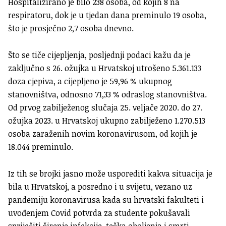
Hospitalizirano je bilo 238 osoba, od kojih 8 na
respiratoru, dok je u tjedan dana preminulo 19 osoba,
što je prosječno 2,7 osoba dnevno.
Što se tiče cijepljenja, posljednji podaci kažu da je
zaključno s 26. ožujka u Hrvatskoj utrošeno 5.361.133
doza cjepiva, a cijepljeno je 59,96 % ukupnog
stanovništva, odnosno 71,33 % odraslog stanovništva.
Od prvog zabilježenog slučaja 25. veljače 2020. do 27.
ožujka 2023. u Hrvatskoj ukupno zabilježeno 1.270.513
osoba zaraženih novim koronavirusom, od kojih je
18.044 preminulo.
Iz tih se brojki jasno može usporediti kakva situacija je
bila u Hrvatskoj, a posredno i u svijetu, vezano uz
pandemiju koronavirusa kada su hrvatski fakulteti i
uvođenjem Covid potvrda za studente pokušavali
spriječiti širenje infekcije, teška oboljenja i smrti