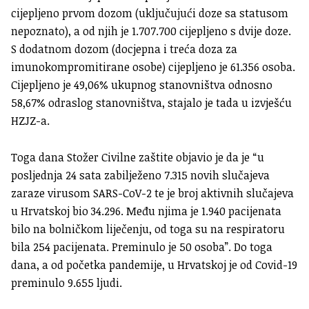
cijepljeno prvom dozom (uključujući doze sa statusom
nepoznato), a od njih je 1.707.700 cijepljeno s dvije doze.
S dodatnom dozom (docjepna i treća doza za
imunokompromitirane osobe) cijepljeno je 61.356 osoba.
Cijepljeno je 49,06% ukupnog stanovništva odnosno
58,67% odraslog stanovništva, stajalo je tada u izvješću
HZJZ-a.
Toga dana Stožer Civilne zaštite objavio je da je “u
posljednja 24 sata zabilježeno 7.315 novih slučajeva
zaraze virusom SARS-CoV-2 te je broj aktivnih slučajeva
u Hrvatskoj bio 34.296. Među njima je 1.940 pacijenata
bilo na bolničkom liječenju, od toga su na respiratoru
bila 254 pacijenata. Preminulo je 50 osoba”. Do toga
dana, a od početka pandemije, u Hrvatskoj je od Covid-19
preminulo 9.655 ljudi.