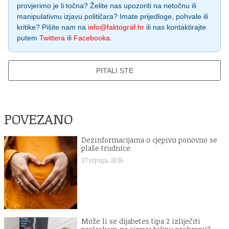
provjerimo je li točna? Želite nas upozoriti na netočnu ili
manipulativnu izjavu političara? Imate prijedloge, pohvale ili
kritike? Pišite nam na
info@faktograf.hr
ili nas kontaktirajte
putem
Twittera
ili
Facebooka
.
PITALI STE
POVEZANO
Dezinformacijama o cjepivu ponovno se
plaše trudnice
27 srpnja, 2026
Može li se dijabetes tipa 2 izliječiti