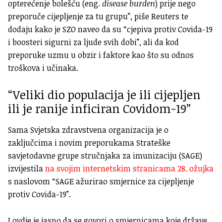
opterećenje bolešću (eng.
disease burden
) prije nego
preporuče cijepljenje za tu grupu”, piše Reuters te
dodaju kako je SZO naveo da su “cjepiva protiv Covida-19
i boosteri sigurni za ljude svih dobi”, ali da kod
preporuke uzmu u obzir i faktore kao što su odnos
troškova i učinaka.
“Veliki dio populacija je ili cijepljen
ili je ranije inficiran Covidom-19”
Sama Svjetska zdravstvena organizacija je o
zaključcima i novim preporukama Strateške
savjetodavne grupe stručnjaka za imunizaciju (SAGE)
izvijestila
na svojim internetskim stranicama 28. ožujka
s naslovom “SAGE ažurirao smjernice za cijepljenje
protiv Covida-19”.
I ovdje je jasno da se govori o smjernicama koje države