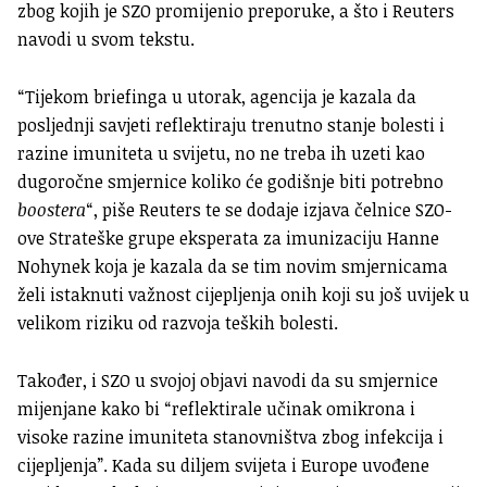
zbog kojih je SZO promijenio preporuke, a što i Reuters
navodi u svom tekstu.
“Tijekom briefinga u utorak, agencija je kazala da
posljednji savjeti reflektiraju trenutno stanje bolesti i
razine imuniteta u svijetu, no ne treba ih uzeti kao
dugoročne smjernice koliko će godišnje biti potrebno
boostera
“, piše Reuters te se dodaje izjava čelnice SZO-
ove Strateške grupe eksperata za imunizaciju Hanne
Nohynek koja je kazala da se tim novim smjernicama
želi istaknuti važnost cijepljenja onih koji su još uvijek u
velikom riziku od razvoja teških bolesti.
Također, i SZO u svojoj objavi navodi da su smjernice
mijenjane kako bi “reflektirale učinak omikrona i
visoke razine imuniteta stanovništva zbog infekcija i
cijepljenja”. Kada su diljem svijeta i Europe uvođene