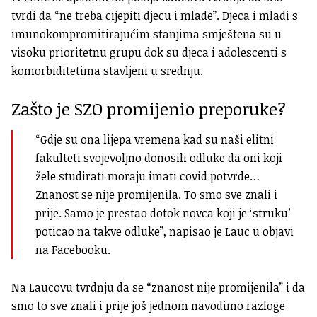
tvrdi da “ne treba cijepiti djecu i mlade”. Djeca i mladi s
imunokompromitirajućim stanjima smještena su u
visoku prioritetnu grupu dok su djeca i adolescenti s
komorbiditetima stavljeni u srednju.
Zašto je SZO promijenio preporuke?
“Gdje su ona lijepa vremena kad su naši elitni
fakulteti svojevoljno donosili odluke da oni koji
žele studirati moraju imati covid potvrde…
Znanost se nije promijenila. To smo sve znali i
prije. Samo je prestao dotok novca koji je ‘struku’
poticao na takve odluke”, napisao je Lauc u objavi
na Facebooku.
Na Laucovu tvrdnju da se “znanost nije promijenila” i da
smo to sve znali i prije još jednom navodimo razloge