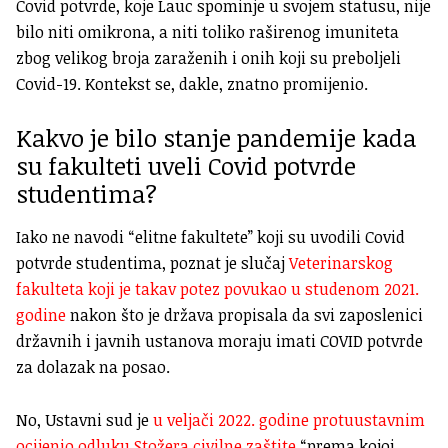
Covid potvrde, koje Lauc spominje u svojem statusu, nije
bilo niti omikrona, a niti toliko raširenog imuniteta
zbog velikog broja zaraženih i onih koji su preboljeli
Covid-19. Kontekst se, dakle, znatno promijenio.
Kakvo je bilo stanje pandemije kada
su fakulteti uveli Covid potvrde
studentima?
Iako ne navodi “elitne fakultete” koji su uvodili Covid
potvrde studentima, poznat je slučaj
Veterinarskog
fakulteta koji je takav potez povukao u studenom 2021.
godine
nakon što je država propisala da svi zaposlenici
državnih i javnih ustanova moraju imati COVID potvrde
za dolazak na posao.
No, Ustavni sud je
u veljači 2022. godine protuustavnim
ocijenio odluku Stožera civilne zaštite
“prema kojoj