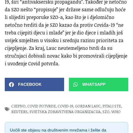
19, širi “antivaksersku propagandu”. Također je netočno
da SZO nešto “propisuje” jer države same odlučuju hoće
li slijediti preporuke SZO-a, kao što je i djelomično
netočno tvrditi da je SZO kazao da protiv Covida-19 “ne
treba cijepiti djecu i mlade” jer je dio djece i mladih još
uvijek smješten u visoku i srednju razinu prioriteta za
cijepljenje. Za kraj, Lauc neutemeljeno tvrdi da su
stručnjaci dobivali novac kako bi promovirali cijepljenje
i uvođenje Covid potvrda.
FACEBOOK
WHATSAPP
CJEPIVO
,
COVID POTVRDE
,
COVID-19
,
GORDAN LAUC
,
PITALI STE
,
REUTERS
,
SVJETSKA ZDRAVSTVENA ORGANIZACIJA
,
SZO
,
WHO
Uočili ste objavu na društvenim mrežama i želite da